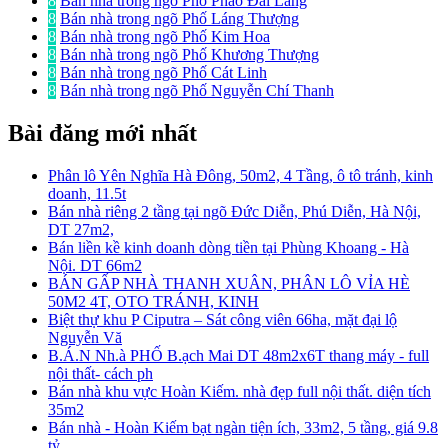
8
Bán nhà trong ngõ Phố Pháo Đài Láng
8
Bán nhà trong ngõ Phố Láng Thượng
8
Bán nhà trong ngõ Phố Kim Hoa
8
Bán nhà trong ngõ Phố Khương Thượng
8
Bán nhà trong ngõ Phố Cát Linh
8
Bán nhà trong ngõ Phố Nguyễn Chí Thanh
Bài đăng mới nhất
Phân lô Yên Nghĩa Hà Đông, 50m2, 4 Tầng, ô tô tránh, kinh
doanh, 11.5t
Bán nhà riêng 2 tầng tại ngõ Đức Diễn, Phú Diễn, Hà Nội,
DT 27m2,
Bán liền kề kinh doanh dòng tiền tại Phùng Khoang - Hà
Nội. DT 66m2
BÁN GẤP NHÀ THANH XUÂN, PHÂN LÔ VỈA HÈ
50M2 4T, OTO TRÁNH, KINH
Biệt thự khu P Ciputra – Sát công viên 66ha, mặt đại lộ
Nguyễn Vă
B.Á.N Nh.à PHỐ B.ạch Mai DT 48m2x6T thang máy - full
nội thất- cách ph
Bán nhà khu vực Hoàn Kiếm. nhà đẹp full nội thất. diện tích
35m2
Bán nhà - Hoàn Kiếm bạt ngàn tiện ích, 33m2, 5 tầng, giá 9.8
tỷ