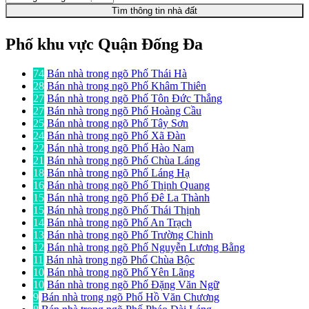
Tìm thông tin nhà đất
Phố khu vực Quận Đống Đa
74
Bán nhà trong ngõ Phố Thái Hà
28
Bán nhà trong ngõ Phố Khâm Thiên
27
Bán nhà trong ngõ Phố Tôn Đức Thắng
27
Bán nhà trong ngõ Phố Hoàng Cầu
25
Bán nhà trong ngõ Phố Tây Sơn
24
Bán nhà trong ngõ Phố Xã Đàn
22
Bán nhà trong ngõ Phố Hào Nam
21
Bán nhà trong ngõ Phố Chùa Láng
18
Bán nhà trong ngõ Phố Láng Hạ
16
Bán nhà trong ngõ Phố Thịnh Quang
15
Bán nhà trong ngõ Phố Đê La Thành
15
Bán nhà trong ngõ Phố Thái Thịnh
14
Bán nhà trong ngõ Phố An Trạch
13
Bán nhà trong ngõ Phố Trường Chinh
12
Bán nhà trong ngõ Phố Nguyễn Lương Bằng
11
Bán nhà trong ngõ Phố Chùa Bộc
10
Bán nhà trong ngõ Phố Yên Lãng
10
Bán nhà trong ngõ Phố Đặng Văn Ngữ
9
Bán nhà trong ngõ Phố Hồ Văn Chương