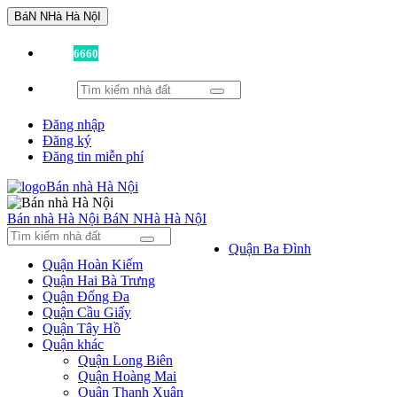
BáN NHà Hà NộI
Đã có
6660
tin được đăng!
Đăng nhập
Đăng ký
Đăng tin miễn phí
Bán nhà Hà Nội
BáN NHà Hà NộI
Quận Ba Đình
Quận Hoàn Kiếm
Quận Hai Bà Trưng
Quận Đống Đa
Quận Cầu Giấy
Quận Tây Hồ
Quận khác
Quận Long Biên
Quận Hoàng Mai
Quận Thanh Xuân