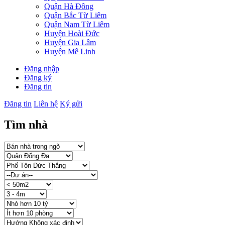
Quận Hà Đông
Quận Bắc Từ Liêm
Quận Nam Từ Liêm
Huyện Hoài Đức
Huyện Gia Lâm
Huyện Mê Linh
Đăng nhập
Đăng ký
Đăng tin
Đăng tin
Liên hệ
Ký gửi
Tìm nhà