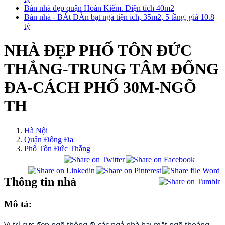
Bán nhà đẹp quận Hoàn Kiếm. Diện tích 40m2
Bán nhà - BÁt ĐÀn bạt ngà tiện ích, 35m2, 5 tầng, giá 10.8
tỷ
NHÀ ĐẸP PHỐ TÔN ĐỨC
THẮNG-TRUNG TÂM ĐỐNG
ĐA-CÁCH PHỐ 30M-NGÕ
TH
Hà Nội
Quận Đống Đa
Phố Tôn Đức Thắng
Thông tin nhà
Mô tả:
Vị trí cực đẹp ngõ thông đi các ngả,nhà hai mặt ngõ thoáng 