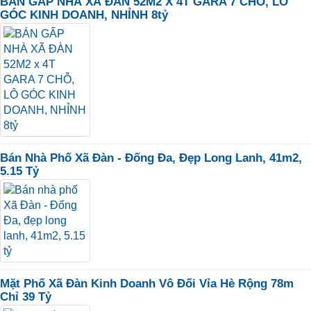
BÁN GẤP NHÀ XÃ ĐÀN 52M2 X 4T GARA 7 CHỖ, LÔ
GÓC KINH DOANH, NHỈNH 8tỷ
Bán Nhà Phố Xã Đàn - Đống Đa, Đẹp Long Lanh, 41m2,
5.15 Tỷ
Mặt Phố Xã Đàn Kinh Doanh Vô Đối Vỉa Hè Rộng 78m
Chỉ 39 Tỷ