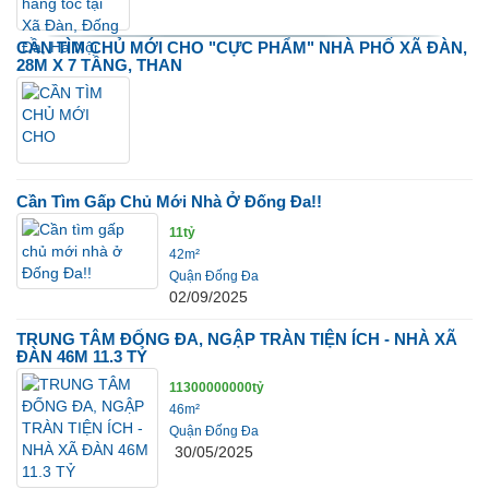
CẦN TÌM CHỦ MỚI CHO "CỰC PHẨM" NHÀ PHỐ XÃ ĐÀN,
28M X 7 TẦNG, THAN
Cần Tìm Gấp Chủ Mới Nhà Ở Đống Đa!!
11tỷ
42m²
Quận Đống Đa
02/09/2025
TRUNG TÂM ĐỐNG ĐA, NGẬP TRÀN TIỆN ÍCH - NHÀ XÃ
ĐÀN 46M 11.3 TỶ
11300000000tỷ
46m²
Quận Đống Đa
30/05/2025