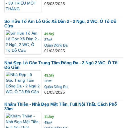
05/03/2025
Sở Hữu Tổ Ấm Lô Góc Xã Đàn 2 - 2 Ngủ, 2 WC, Ô Tô Đỗ
Cửa
49.5tỷ
27m²
Quận Đống Đa
01/03/2025
Nhà Đẹp Lô Góc Trung Tâm Đống Đa - 2 Ngủ 2 WC, Ô Tô
Đỗ Gần
49.5tỷ
26m²
Quận Đống Đa
01/03/2025
Khâm Thiên - Nhà Đẹp Mặt Tiền, Full Nội Thất, Cách Phố
30m
11.8tỷ
48m²