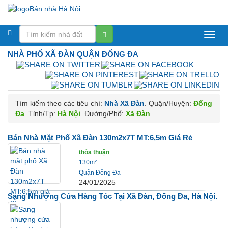
Bán
NHÀ
PHỐ XÃ ĐÀN QUẬN ĐỐNG ĐA
nhà
Hà
Nội
Tìm kiếm theo các tiêu chí:
Nhà Xã Đàn
. Quận/Huyện:
Đống
Đa
. Tỉnh/Tp:
Hà Nội
. Đường/Phố:
Xã Đàn
.
Bán Nhà Mặt Phố Xã Đàn 130m2x7T MT:6,5m Giá Rẻ
thỏa thuận
130m²
Quận Đống Đa
24/01/2025
Sang Nhượng Cửa Hàng Tóc Tại Xã Đàn, Đống Đa, Hà Nội.