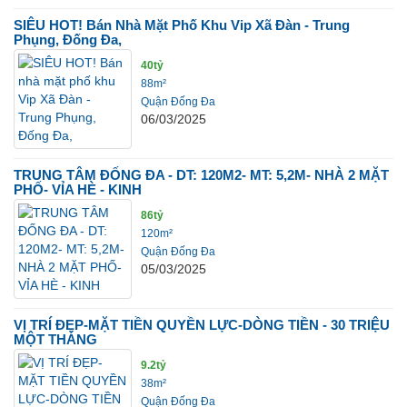
SIÊU HOT! Bán Nhà Mặt Phố Khu Vip Xã Đàn - Trung
Phụng, Đống Đa,
40tỷ
88m²
Quận Đống Đa
06/03/2025
TRUNG TÂM ĐỐNG ĐA - DT: 120M2- MT: 5,2M- NHÀ 2 MẶT
PHỐ- VỈA HÈ - KINH
86tỷ
120m²
Quận Đống Đa
05/03/2025
VỊ TRÍ ĐẸP-MẶT TIỀN QUYỀN LỰC-DÒNG TIỀN - 30 TRIỆU
MỘT THÁNG
9.2tỷ
38m²
Quận Đống Đa