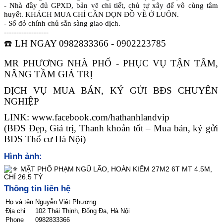
- Nhà đầy đủ GPXD, bản vẽ chi tiết, chủ tự xây để vô cùng tâm
huyết. KHÁCH MUA CHỈ CẦN DỌN ĐỒ VỀ Ở LUÔN.
- Sổ đỏ chính chủ sẵn sàng giao dịch.
------------------
☎️
LH NGAY 0982833366 - 0902223785
MR PHƯƠNG NHÀ PHỐ - PHỤC VỤ TẬN TÂM,
NÂNG TẦM GIÁ TRỊ
DỊCH VỤ MUA BÁN, KÝ GỬI BĐS CHUYÊN
NGHIỆP
LINK: www.facebook.com/hathanhlandvip
(BĐS Đẹp, Giá trị, Thanh khoản tốt – Mua bán, ký gửi
BĐS Thổ cư Hà Nội)
Hình ảnh:
Thông tin liên hệ
Họ và tên
Nguyễn Việt Phương
Địa chỉ
102 Thái Thịnh, Đống Đa, Hà Nội
Phone
0982833366