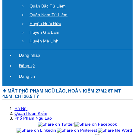
Quận Bắc Từ Liêm
Quận Nam Từ Liêm
Huyện Hoài Đức
Huyện Gia Lâm
Huyện Mê Linh
Đăng nhập
Đăng ký
Đăng tin
⚜️ MẶT PHỐ PHẠM NGŨ LÃO, HOÀN KIẾM 27M2 6T MT
4.5M, CHỈ 26.5 TỶ
Hà Nội
Quận Hoàn Kiếm
Phố Phạm Ngũ Lão