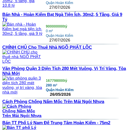
Quận Hoàn Kiếm
27/07/2026
Bán Nhà - Hoàn Kiếm Bạt Ngà Tiện Ích, 30m2, 5 Tầng, Giá 9
Tỷ
900000000tỷ
0 m²
Quận Hoàn Kiếm
27/07/2026
CHÍNH CHỦ Cho Thuê Nhà NGÕ PHẤT LỘC
Văn Phòng Quận 3 Diện Tích 280 Mét Vuông, Vị Trí Vàng, Tòa
Nhà Mới
167798000tỷ
280 m²
Quận Hoàn Kiếm
26/05/2026
Cách Phòng Chống Nấm Mốc Trên Mái Ngói Nhựa
Bán TT Phố Lý Nam Đế Trung Tâm Hoàn Kiếm - 75m2