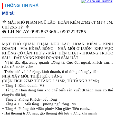
THÔNG TIN NHÀ
Mô tả:
⚜
️
MẶT PHỐ PHẠM NGŨ LÃO, HOÀN KIẾM 27M2 6T MT 4.5M,
⚜
CHỈ 26.5 TỶ
☎
️ LH NGAY 0982833366 - 0902223785
----------------------------
MẶT PHỐ QUAN PHẠM NGŨ LÃO, HOÀN KIẾM - KINH
DOANH - VỈA HÈ ĐÁ BÓNG - NHÀ MỚI Ở LUÔN- KHU VỰC
KHÔNG CÓ CĂN THỨ 2 - MẶT TIỀN CHẤT - THOÁNG TRƯỚC
SAU – ĐẤT VÀNG KINH DOANH SẦM UẤT
- Vị trí đắc địa, xung quanh tướng tá, Cục đối ngoại, khách sạn…
Gần Hồ Hoàn kiếm
- Trước nhà vỉa hè rộng, kinh doanh, ô tô dừng đỗ ngày đêm.
NHÀ XÂY MỚI, THIẾT KẾ 6 TẦNG
(DIỆN TÍCH 27M2 TỪ TẦNG 2 31M2, TỪ TẦNG 3 35M2)
+ Tầng 1: Kinh doanh, VS
+ Tầng 2: Hiện đang làm kho chế biến sản xuất (Khách mua có thể
chuyển đổi lại)
+ Tầng 3: Phòng Khách- bếp rộng
+ Tầng 4 +5 : Mỗi tầng 1 phòng ngủ rộng +vs
+ Tầng 6: Phòng thờ +Sân phơi+ Khu giặt+ Tiểu cảnh…
- Hai thoáng trước sau; gió thoáng đối lưu vượng khí mạnh