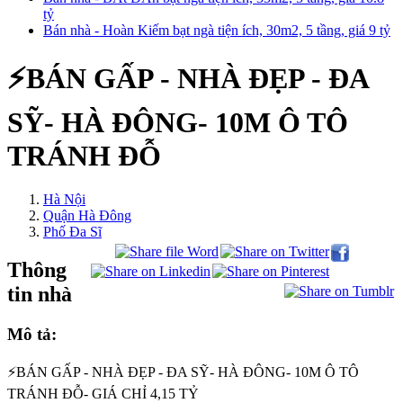
tỷ
Bán nhà - Hoàn Kiếm bạt ngà tiện ích, 30m2, 5 tầng, giá 9 tỷ
⚡️BÁN GẤP - NHÀ ĐẸP - ĐA
SỸ- HÀ ĐÔNG- 10M Ô TÔ
TRÁNH ĐỖ
Hà Nội
Quận Hà Đông
Phố Đa Sĩ
Thông
tin nhà
Mô tả:
⚡️BÁN GẤP - NHÀ ĐẸP - ĐA SỸ- HÀ ĐÔNG- 10M Ô TÔ
TRÁNH ĐỖ- GIÁ CHỈ 4,15 TỶ