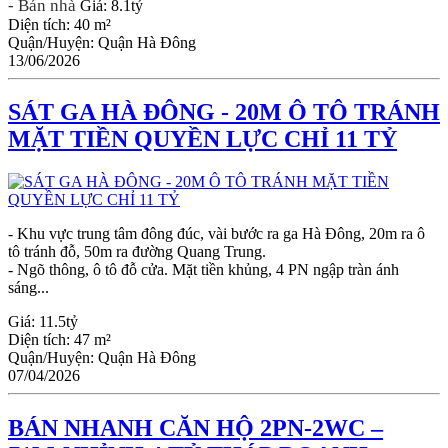
- Bán nhà
Giá:
8.1tỷ
Diện tích:
40 m²
Quận/Huyện:
Quận Hà Đông
13/06/2026
SÁT GA HÀ ĐÔNG - 20M Ô TÔ TRÁNH
MẶT TIỀN QUYỀN LỰC CHỈ 11 TỶ
- Khu vực trung tâm đông đúc, vài bước ra ga Hà Đông, 20m ra ô
tô tránh đỗ, 50m ra đường Quang Trung.
- Ngõ thông, ô tô đỗ cửa. Mặt tiền khủng, 4 PN ngập tràn ánh
sáng...
Giá:
11.5tỷ
Diện tích:
47 m²
Quận/Huyện:
Quận Hà Đông
07/04/2026
BÁN NHANH CĂN HỘ 2PN-2WC –