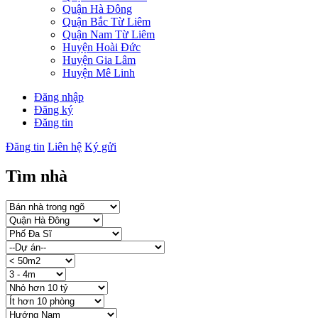
Quận Hà Đông
Quận Bắc Từ Liêm
Quận Nam Từ Liêm
Huyện Hoài Đức
Huyện Gia Lâm
Huyện Mê Linh
Đăng nhập
Đăng ký
Đăng tin
Đăng tin
Liên hệ
Ký gửi
Tìm nhà