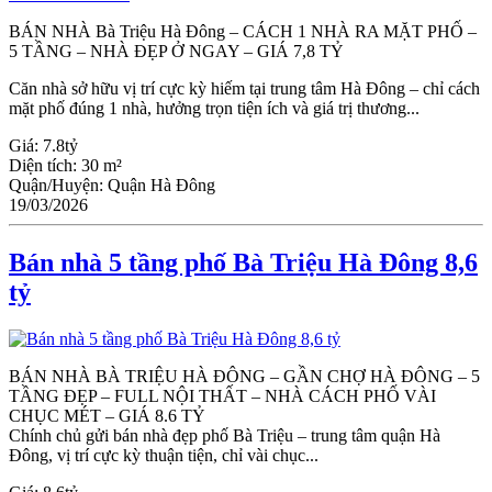
BÁN NHÀ Bà Triệu Hà Đông – CÁCH 1 NHÀ RA MẶT PHỐ –
5 TẦNG – NHÀ ĐẸP Ở NGAY – GIÁ 7,8 TỶ
Căn nhà sở hữu vị trí cực kỳ hiếm tại trung tâm Hà Đông – chỉ cách
mặt phố đúng 1 nhà, hưởng trọn tiện ích và giá trị thương...
Giá:
7.8tỷ
Diện tích:
30 m²
Quận/Huyện:
Quận Hà Đông
19/03/2026
Bán nhà 5 tầng phố Bà Triệu Hà Đông 8,6
tỷ
BÁN NHÀ BÀ TRIỆU HÀ ĐÔNG – GẦN CHỢ HÀ ĐÔNG – 5
TẦNG ĐẸP – FULL NỘI THẤT – NHÀ CÁCH PHỐ VÀI
CHỤC MÉT – GIÁ 8.6 TỶ
Chính chủ gửi bán nhà đẹp phố Bà Triệu – trung tâm quận Hà
Đông, vị trí cực kỳ thuận tiện, chỉ vài chục...