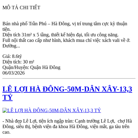
MÔ TẢ CHI TIẾT
Bán nhà phố Trần Phú – Hà Đông, vị trí trung tâm cực kỳ thuận
tiện.
Diện tích 31m² x 5 tầng, thiết kế hiện đại, tối ưu công năng.
Full nội thất cao cấp như hình, khách mua chỉ việc xách vali về ở.
Đường...
Giá:
8.6tỷ
Diện tích:
30 m²
Quận/Huyện:
Quận Hà Đông
06/03/2026
LÊ LỢI HÀ ĐÔNG-50M-DÂN XÂY-13,3
TỶ
- Nhà đẹp Lê Lợi, tiện ích ngập tràn: Cạnh trường Lê Lợi, chợ Hà
Đông, siêu thị, bệnh viện đa khoa Hà Đông, viện mắt, ga tàu trên
cao.