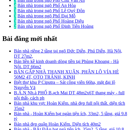
5
Bán nhà trong ngõ Phố Chu Văn An
4
Bán nhà trong ngõ Phố An Hòa
3
Bán nhà trong ngõ Phố Lê Quý Đôn
3
Bán nhà trong ngõ Phố Đại Mỗ
3
Bán nhà trong ngõ Phố Hoàng Diệu
2
Bán nhà trong ngõ Phố Đinh Tiên Hoàng
Bài đăng mới nhất
Bán nhà riêng 2 tầng tại ngõ Đức Diễn, Phú Diễn, Hà Nội,
DT 27m2,
Bán liền kề kinh doanh dòng tiền tại Phùng Khoang - Hà
Nội. DT 66m2
BÁN GẤP NHÀ THANH XUÂN, PHÂN LÔ VỈA HÈ
50M2 4T, OTO TRÁNH, KINH
Biệt thự khu P Ciputra – Sát công viên 66ha, mặt đại lộ
Nguyễn Vă
B.Á.N Nh.à PHỐ B.ạch Mai DT 48m2x6T thang máy - full
nội thất- cách ph
Bán nhà khu vực Hoàn Kiếm. nhà đẹp full nội thất. diện tích
35m2
Bán nhà - Hoàn Kiếm bạt ngàn tiện ích, 33m2, 5 tầng, giá 9.8
tỷ
Bán nhà đẹp quận Hoàn Kiếm. Diện tích 40m2
Bán nhà - BÁt ĐÀn bạt ngà tiện ích, 35m2, 5 tầng, giá 10.8