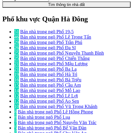
Tìm thông tin nhà đất
Phố khu vực Quận Hà Đông
51
Bán nhà trong ngõ Phố 19-5
46
Bán nhà trong ngõ Phố Lê Trọng Tấn
29
Bán nhà trong ngõ Phố Trần Phú
26
Bán nhà trong ngõ Phố Đa Sĩ
25
Bán nhà trong ngõ Phố Nguyễn Thanh Bình
25
Bán nhà trong ngõ Phố Chiến Thắng
21
Bán nhà trong ngõ Phố Mậu Lương
21
Bán nhà trong ngõ Phố Ba La
19
Bán nhà trong ngõ Phố Hà Trì
16
Bán nhà trong ngõ Phố Bà Triệu
15
Bán nhà trong ngõ Phố Cầu Am
14
Bán nhà trong ngõ Phố Mỗ Lao
12
Bán nhà trong ngõ Phố Lê Lợi
12
Bán nhà trong ngõ Phố Ao Sen
10
Bán nhà trong ngõ Phố Vũ Trọng Khánh
8
Bán nhà trong ngõ Phố Lê Hồng Phong
8
Bán nhà trong ngõ Phố Lụa
7
Bán nhà trong ngõ Phố Nguyễn Văn Trác
5
Bán nhà trong ngõ Phố Bế Văn Đàn