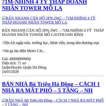
71M-NHỈNH 4 TỶ THÁP DOANH
NHÂN TOWER MỖ LA
BÁN NHANH CĂN HỘ 2PN-2WC – 71M-NHỈNH 4 TỶ THÁP
DOANH NHÂN TOWER MỖ LAOTHANH BÌNH
-Tiện ích ngập tràn, trường học, bệnh viện, trung tâm thương mại
+Sát ga tàu điện Metro Cát...
Giá:
4000000000tỷ
Diện tích:
71 m²
Quận/Huyện:
Quận Hà Đông
24/03/2026
BÁN NHÀ Bà Triệu Hà Đông – CÁCH 1
NHÀ RA MẶT PHỐ – 5 TẦNG – NH