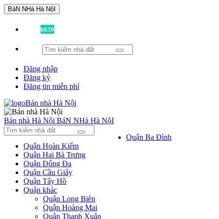
BáN NHà Hà NộI
Đã có
6659
tin được đăng!
Đăng nhập
Đăng ký
Đăng tin miễn phí
Bán nhà Hà Nội
BáN NHà Hà NộI
Quận Ba Đình
Quận Hoàn Kiếm
Quận Hai Bà Trưng
Quận Đống Đa
Quận Cầu Giấy
Quận Tây Hồ
Quận khác
Quận Long Biên
Quận Hoàng Mai
Quận Thanh Xuân