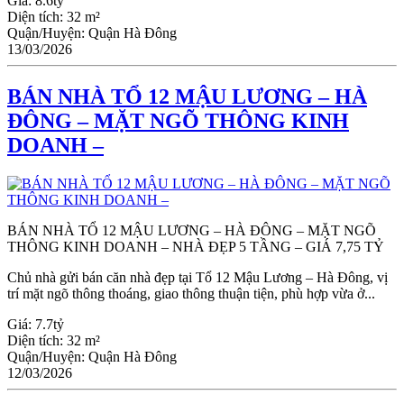
Giá:
8.6tỷ
Diện tích:
32 m²
Quận/Huyện:
Quận Hà Đông
13/03/2026
BÁN NHÀ TỔ 12 MẬU LƯƠNG – HÀ
ĐÔNG – MẶT NGÕ THÔNG KINH
DOANH –
BÁN NHÀ TỔ 12 MẬU LƯƠNG – HÀ ĐÔNG – MẶT NGÕ
THÔNG KINH DOANH – NHÀ ĐẸP 5 TẦNG – GIÁ 7,75 TỶ
Chủ nhà gửi bán căn nhà đẹp tại Tổ 12 Mậu Lương – Hà Đông, vị
trí mặt ngõ thông thoáng, giao thông thuận tiện, phù hợp vừa ở...
Giá:
7.7tỷ
Diện tích:
32 m²
Quận/Huyện:
Quận Hà Đông
12/03/2026