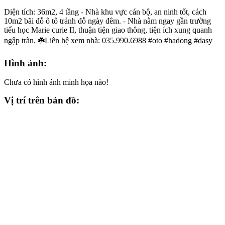
Diện tích: 36m2, 4 tầng - Nhà khu vực cán bộ, an ninh tốt, cách
10m2 bãi đỗ ô tô tránh đỗ ngày đêm. - Nhà nằm ngay gần trường
tiểu học Marie curie II, thuận tiện giao thông, tiện ích xung quanh
ngập tràn. ☘️Liên hệ xem nhà: 035.990.6988 #oto #hadong #dasy
Hình ảnh:
Chưa có hình ảnh minh họa nào!
Vị trí trên bản đồ: