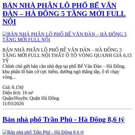
BÁN NHÀ PHÂN LÔ PHỐ BẾ VĂN
ĐÀN – HÀ ĐÔNG 5 TẦNG MỚI FULL
NỘI
BÁN NHÀ PHÂN LÔ PHỐ BẾ VĂN ĐÀN – HÀ ĐÔNG 5
TẦNG MỚI FULL NỘI THẤT Ô TÔ VÒNG QUANH GIÁ 6,15
TỶ
Chính chủ gửi bán căn nhà đẹp tại phố Bế Văn Đàn – Hà Đông,
khu phân lô bàn cờ cực hiếm, đường ngõ thẳng tắp, ô tô chạy
vòng...
Giá:
6.15tỷ
Diện tích:
16 m²
Quận/Huyện:
Quận Hà Đông
11/03/2026
Bán nhà phố Trần Phú - Hà Đông 8,6 tỷ