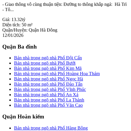
- Giao thông vô cùng thuận tiện: Đường to thông khắp ngả: Hà Trì
- Tô...
Giá:
13.32tỷ
Diện tích:
50 m²
Quận/Huyện:
Quận Hà Đông
12/01/2026
Quận Ba đình
Bán nhà trong ngõ nhà Phố Đội Cấn
Bán nhà trong ngõ nhà Phố Bưởi
Bán nhà trong ngõ nhà Phố Kim Mã
Bán nhà trong ngõ nhà Phố Hoàng Hoa Thám
Bán nhà trong ngõ nhà Phố Ngọc Hà
Bán nhà trong ngõ nhà Phố Đào Tấn
Bán nhà trong ngõ nhà Phố Vĩnh Phúc
Bán nhà trong ngõ nhà Phố An Xá
Bán nhà trong ngõ nhà Phố La Thành
Bán nhà trong ngõ nhà Phố Văn Cao
Quận Hoàn kiếm
Bán nhà trong ngõ nhà Phố Hàng Bông