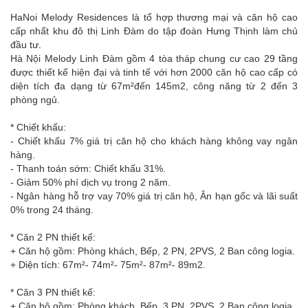
HaNoi Melody Residences là tổ hợp thương mại và căn hộ cao
cấp nhất khu đô thị Linh Đàm do tập đoàn Hưng Thịnh làm chủ
đầu tư.
Hà Nội Melody Linh Đàm gồm 4 tòa tháp chung cư cao 29 tầng
được thiết kế hiện đại và tinh tế với hơn 2000 căn hộ cao cấp có
diện tích đa dạng từ 67m²đến 145m2, công năng từ 2 đến 3
phòng ngủ.
* Chiết khấu:
- Chiết khấu 7% giá trị căn hộ cho khách hàng không vay ngân
hàng.
- Thanh toán sớm: Chiết khấu 31%.
- Giảm 50% phí dịch vụ trong 2 năm.
- Ngân hàng hỗ trợ vay 70% giá trị căn hộ, Ân hạn gốc và lãi suất
0% trong 24 tháng.
* Căn 2 PN thiết kế:
+ Căn hộ gồm: Phòng khách, Bếp, 2 PN, 2PVS, 2 Ban công logia.
+ Diện tích: 67m²- 74m²- 75m²- 87m²- 89m2.
* Căn 3 PN thiết kế:
+ Căn hộ gồm: Phòng khách, Bếp, 3 PN, 2PVS, 2 Ban công logia.