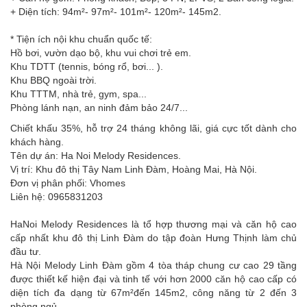
+ Diện tích: 94m²- 97m²- 101m²- 120m²- 145m2.
* Tiện ích nội khu chuẩn quốc tế:
Hồ bơi, vườn dạo bộ, khu vui chơi trẻ em.
Khu TDTT (tennis, bóng rổ, bơi... ).
Khu BBQ ngoài trời.
Khu TTTM, nhà trẻ, gym, spa...
Phòng lánh nạn, an ninh đảm bảo 24/7...
Chiết khấu 35%, hỗ trợ 24 tháng không lãi, giá cực tốt dành cho
khách hàng.
Tên dự án: Ha Noi Melody Residences.
Vị trí: Khu đô thị Tây Nam Linh Đàm, Hoàng Mai, Hà Nội.
Đơn vị phân phối: Vhomes
Liên hệ: 0965831203
HaNoi Melody Residences là tổ hợp thương mại và căn hộ cao
cấp nhất khu đô thị Linh Đàm do tập đoàn Hưng Thịnh làm chủ
đầu tư.
Hà Nội Melody Linh Đàm gồm 4 tòa tháp chung cư cao 29 tầng
được thiết kế hiện đại và tinh tế với hơn 2000 căn hộ cao cấp có
diện tích đa dạng từ 67m²đến 145m2, công năng từ 2 đến 3
phòng ngủ.