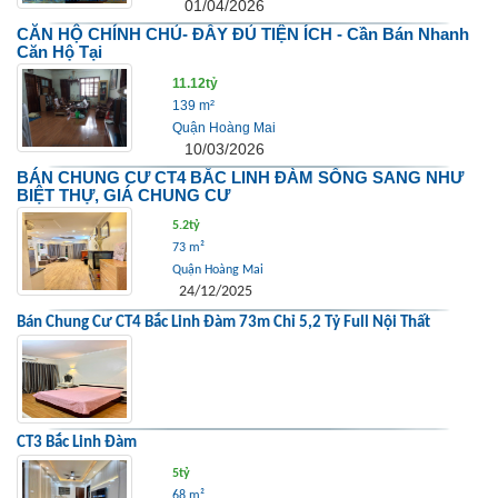
01/04/2026
CĂN HỘ CHÍNH CHỦ- ĐẦY ĐỦ TIỆN ÍCH - Cần Bán Nhanh
Căn Hộ Tại
11.12tỷ
139 m²
Quận Hoàng Mai
10/03/2026
BÁN CHUNG CƯ CT4 BẮC LINH ĐÀM SỐNG SANG NHƯ
BIỆT THỰ, GIÁ CHUNG CƯ
5.2tỷ
73 m²
Quận Hoàng Mai
24/12/2025
Bán Chung Cư CT4 Bắc Linh Đàm 73m Chỉ 5,2 Tỷ Full Nội Thất
CT3 Bắc Linh Đàm
5tỷ
68 m²