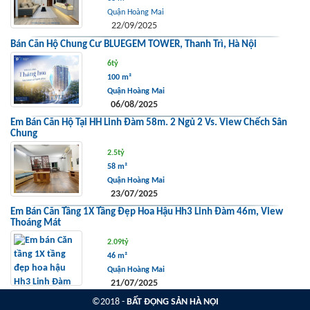
Quận Hoàng Mai
22/09/2025
Bán Căn Hộ Chung Cư BLUEGEM TOWER, Thanh Trì, Hà Nội
6tỷ
100 m²
Quận Hoàng Mai
06/08/2025
Em Bán Căn Hộ Tại HH Linh Đàm 58m. 2 Ngủ 2 Vs. View Chếch Sân
Chung
2.5tỷ
58 m²
Quận Hoàng Mai
23/07/2025
Em Bán Căn Tầng 1X Tầng Đẹp Hoa Hậu Hh3 Linh Đàm 46m, View
Thoáng Mát
2.09tỷ
46 m²
Quận Hoàng Mai
21/07/2025
©2018 -
BẤT ĐỘNG SẢN HÀ NỘI