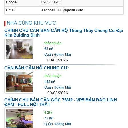
Phone
0965831203
Email
sadnoel0506@gmail.com
NHÀ CÙNG KHU VỰC
CHÍNH CHỦ CẦN BÁN CĂN HỘ Thông Thủy Chung Cư Đại
Kim Buiding Định
thỏa thuận
65 m²
Quận Hoàng Mai
09/05/2026
CẦN BÁN CĂN HỘ CHUNG CƯ:
thỏa thuận
145 m²
Quận Hoàng Mai
09/05/2026
CHÍNH CHỦ BÁN CĂN GÓC 73M2 - VP5 BÁN ĐẢO LINH
ĐÀM - FULL NỘI THẤT
6.2tỷ
73 m²
Quận Hoàng Mai