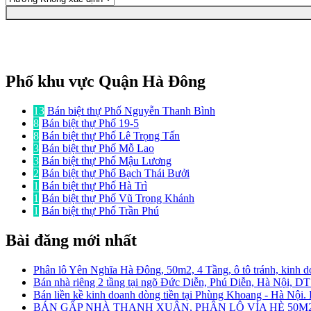
Phố khu vực Quận Hà Đông
13
Bán biệt thự Phố Nguyễn Thanh Bình
8
Bán biệt thự Phố 19-5
8
Bán biệt thự Phố Lê Trọng Tấn
3
Bán biệt thự Phố Mỗ Lao
3
Bán biệt thự Phố Mậu Lương
2
Bán biệt thự Phố Bạch Thái Bưởi
1
Bán biệt thự Phố Hà Trì
1
Bán biệt thự Phố Vũ Trọng Khánh
1
Bán biệt thự Phố Trần Phú
Bài đăng mới nhất
Phân lô Yên Nghĩa Hà Đông, 50m2, 4 Tầng, ô tô tránh, kinh d
Bán nhà riêng 2 tầng tại ngõ Đức Diễn, Phú Diễn, Hà Nội, D
Bán liền kề kinh doanh dòng tiền tại Phùng Khoang - Hà Nội
BÁN GẤP NHÀ THANH XUÂN, PHÂN LÔ VỈA HÈ 50M2