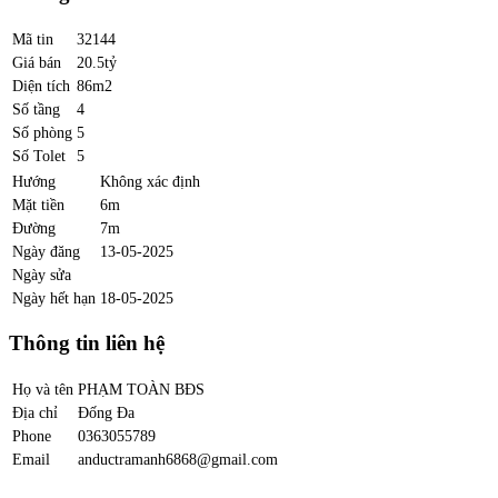
Mã tin
32144
Giá bán
20.5tỷ
Diện tích
86m2
Số tầng
4
Số phòng
5
Số Tolet
5
Hướng
Không xác định
Mặt tiền
6m
Đường
7m
Ngày đăng
13-05-2025
Ngày sửa
Ngày hết hạn
18-05-2025
Thông tin liên hệ
Họ và tên
PHẠM TOÀN BĐS
Địa chỉ
Đống Đa
Phone
0363055789
Email
anductramanh6868@gmail.com