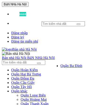
BáN NHà Hà NộI
Đã có
6660
tin được đăng!
Đăng nhập
Đăng ký
Đăng tin miễn phí
Bán nhà Hà Nội
BáN NHà Hà NộI
Quận Ba Đình
Quận Hoàn Kiếm
Quận Hai Bà Trưng
Quận Đống Đa
Quận Cầu Giấy
Quận Tây Hồ
Quận khác
Quận Long Biên
Quận Hoàng Mai
Quận Thanh Xuân