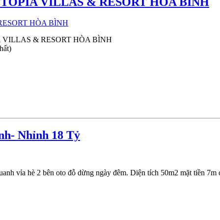
TOPIA VILLAS & RESORT HÒA BÌNH
 VILLAS & RESORT HÒA BÌNH
hất)
h- Nhỉnh 18 Tỷ
anh vỉa hè 2 bên oto đỗ dừng ngày đêm. Diện tích 50m2 mặt tiền 7m