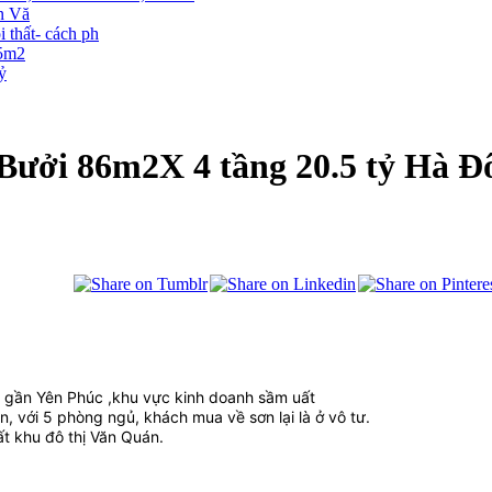
ễn Vă
thất- cách ph
35m2
tỷ
ưởi 86m2X 4 tầng 20.5 tỷ Hà Đ
n gần Yên Phúc ,khu vực kinh doanh sầm uất
n, với 5 phòng ngủ, khách mua về sơn lại là ở vô tư.
ất khu đô thị Văn Quán.