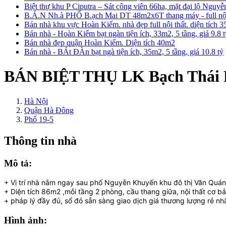
Biệt thự khu P Ciputra – Sát công viên 66ha, mặt đại lộ Nguy
B.Á.N Nh.à PHỐ B.ạch Mai DT 48m2x6T thang máy - full nội 
Bán nhà khu vực Hoàn Kiếm. nhà đẹp full nội thất. diện tích 
Bán nhà - Hoàn Kiếm bạt ngàn tiện ích, 33m2, 5 tầng, giá 9.8 
Bán nhà đẹp quận Hoàn Kiếm. Diện tích 40m2
Bán nhà - BÁt ĐÀn bạt ngà tiện ích, 35m2, 5 tầng, giá 10.8 tỷ
BÁN BIỆT THỤ LK Bạch Thái B
Hà Nội
Quận Hà Đông
Phố 19-5
Thông tin nhà
Mô tả:
+ Vị trí nhà nằm ngay sau phố Nguyễn Khuyến khu đô thị Văn Quá
+ Diện tích 86m2 ,mỗi tầng 2 phòng, cầu thang giữa, nội thất cơ bả
+ pháp lý đầy đủ, sổ đỏ sẵn sàng giao dịch giá thương lượng rẻ nh
Hình ảnh: