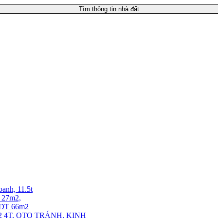
Tìm thông tin nhà đất
oanh, 11.5t
T 27m2,
. DT 66m2
 4T, OTO TRÁNH, KINH