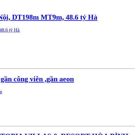
Nội, DT198m MT9m, 48.6 tỷ Hà
 gần công viên ,gần aeon