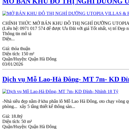
MỞ BÁN KHU ĐÔ THỊ NGHỈ DƯỠNG U
CHÍNH THỨC MỞ BÁN KHU ĐÔ THỊ NGHỈ DƯỠNG UTOPIA
(Liên hệ: 0971 017 574 để được Ưu Đãi với giá Tốt nhất, vị trí Đẹp n
Thông tin mô tả
Diện...
Giá:
thỏa thuận
Diện tích:
150 m²
Quận/Huyện:
Quận Hà Đông
03/01/2026
Dịch vụ Mỗ Lao-Hà Đông- MT 7m- KD Đỉn
-Nhà siêu đẹp nằm ở khu phân lô Mỗ Lao Hà Đông, oto chạy vòng qu
phòng... xây 5 tầng thiết kế thông sàn...
Giá:
18.8tỷ
Diện tích:
50 m²
Quận/Huyện:
Quận Hà Đông