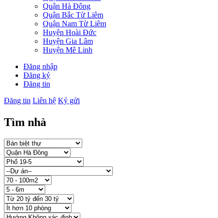
Quận Hà Đông
Quận Bắc Từ Liêm
Quận Nam Từ Liêm
Huyện Hoài Đức
Huyện Gia Lâm
Huyện Mê Linh
Đăng nhập
Đăng ký
Đăng tin
Đăng tin
Liên hệ
Ký gửi
Tìm nhà