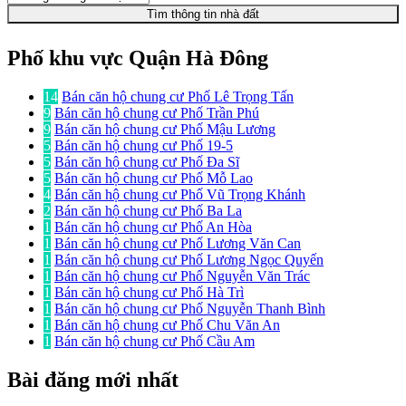
Tìm thông tin nhà đất
Phố khu vực Quận Hà Đông
14
Bán căn hộ chung cư Phố Lê Trọng Tấn
9
Bán căn hộ chung cư Phố Trần Phú
9
Bán căn hộ chung cư Phố Mậu Lương
5
Bán căn hộ chung cư Phố 19-5
5
Bán căn hộ chung cư Phố Đa Sĩ
5
Bán căn hộ chung cư Phố Mỗ Lao
4
Bán căn hộ chung cư Phố Vũ Trọng Khánh
2
Bán căn hộ chung cư Phố Ba La
1
Bán căn hộ chung cư Phố An Hòa
1
Bán căn hộ chung cư Phố Lương Văn Can
1
Bán căn hộ chung cư Phố Lương Ngọc Quyến
1
Bán căn hộ chung cư Phố Nguyễn Văn Trác
1
Bán căn hộ chung cư Phố Hà Trì
1
Bán căn hộ chung cư Phố Nguyễn Thanh Bình
1
Bán căn hộ chung cư Phố Chu Văn An
1
Bán căn hộ chung cư Phố Cầu Am
Bài đăng mới nhất