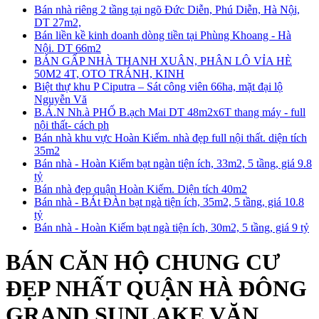
Bán nhà riêng 2 tầng tại ngõ Đức Diễn, Phú Diễn, Hà Nội,
DT 27m2,
Bán liền kề kinh doanh dòng tiền tại Phùng Khoang - Hà
Nội. DT 66m2
BÁN GẤP NHÀ THANH XUÂN, PHÂN LÔ VỈA HÈ
50M2 4T, OTO TRÁNH, KINH
Biệt thự khu P Ciputra – Sát công viên 66ha, mặt đại lộ
Nguyễn Vă
B.Á.N Nh.à PHỐ B.ạch Mai DT 48m2x6T thang máy - full
nội thất- cách ph
Bán nhà khu vực Hoàn Kiếm. nhà đẹp full nội thất. diện tích
35m2
Bán nhà - Hoàn Kiếm bạt ngàn tiện ích, 33m2, 5 tầng, giá 9.8
tỷ
Bán nhà đẹp quận Hoàn Kiếm. Diện tích 40m2
Bán nhà - BÁt ĐÀn bạt ngà tiện ích, 35m2, 5 tầng, giá 10.8
tỷ
Bán nhà - Hoàn Kiếm bạt ngà tiện ích, 30m2, 5 tầng, giá 9 tỷ
BÁN CĂN HỘ CHUNG CƯ
ĐẸP NHẤT QUẬN HÀ ĐÔNG
GRAND SUNLAKE VĂN