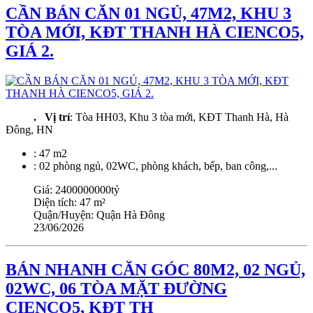
CẦN BÁN CĂN 01 NGỦ, 47M2, KHU 3
TÒA MỚI, KĐT THANH HÀ CIENCO5,
GIÁ 2.
. Vị trí
: Tòa HH03, Khu 3 tòa mới, KĐT Thanh Hà, Hà
Đông, HN
: 47 m2
: 02 phòng ngủ, 02WC, phòng khách, bếp, ban công,...
Giá:
2400000000tỷ
Diện tích:
47 m²
Quận/Huyện:
Quận Hà Đông
23/06/2026
BÁN NHANH CĂN GÓC 80M2, 02 NGỦ,
02WC, 06 TÒA MẶT ĐƯỜNG
CIENCO5, KĐT TH