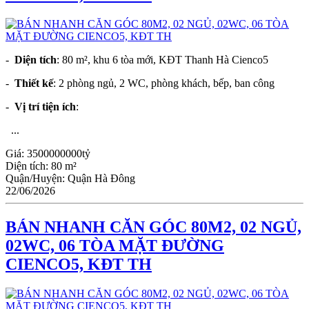
-
Diện tích
: 80 m², khu 6 tòa mới, KĐT Thanh Hà Cienco5
-
Thiết kế
: 2 phòng ngủ, 2 WC, phòng khách, bếp, ban công
-
Vị trí tiện ích
:
...
Giá:
3500000000tỷ
Diện tích:
80 m²
Quận/Huyện:
Quận Hà Đông
22/06/2026
BÁN NHANH CĂN GÓC 80M2, 02 NGỦ,
02WC, 06 TÒA MẶT ĐƯỜNG
CIENCO5, KĐT TH