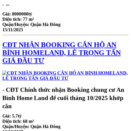
. ...
Giá:
8000000tỷ
Diện tích:
77 m²
Quận/Huyện:
Quận Hà Đông
15/11/2025
CĐT NHẬN BOOKING CĂN HỘ AN
BÌNH HOMELAND, LÊ TRỌNG TẤN
GIÁ ĐẦU TƯ
- CĐT Chính thức nhận Booking chung cư An
Bình Home Land để cuối tháng 10/2025 khớp
căn
Giá:
5.7tỷ
Diện tích:
68 m²
Quận/Huyện:
Quận Hà Đông