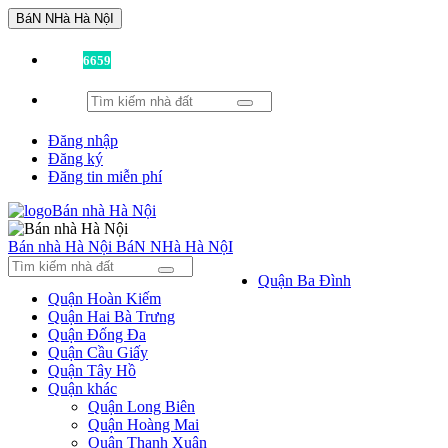
BáN NHà Hà NộI
Đã có
6659
tin được đăng!
Đăng nhập
Đăng ký
Đăng tin miễn phí
Bán nhà Hà Nội
BáN NHà Hà NộI
Quận Ba Đình
Quận Hoàn Kiếm
Quận Hai Bà Trưng
Quận Đống Đa
Quận Cầu Giấy
Quận Tây Hồ
Quận khác
Quận Long Biên
Quận Hoàng Mai
Quận Thanh Xuân