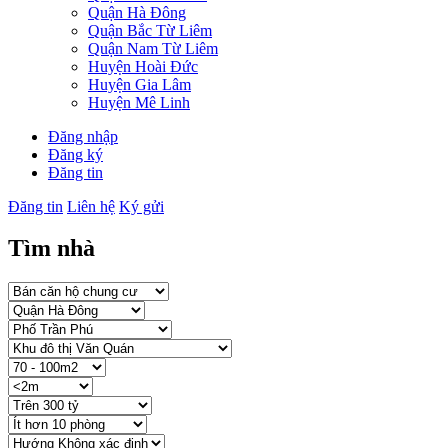
Quận Hà Đông
Quận Bắc Từ Liêm
Quận Nam Từ Liêm
Huyện Hoài Đức
Huyện Gia Lâm
Huyện Mê Linh
Đăng nhập
Đăng ký
Đăng tin
Đăng tin
Liên hệ
Ký gửi
Tìm nhà