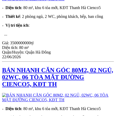
-
Diện tích
: 80 m², khu 6 tòa mới, KĐT Thanh Hà Cienco5
-
Thiết kế
: 2 phòng ngủ, 2 WC, phòng khách, bếp, ban công
-
Vị trí tiện ích
:
...
Giá:
3500000000tỷ
Diện tích:
80 m²
Quận/Huyện:
Quận Hà Đông
22/06/2026
BÁN NHANH CĂN GÓC 80M2, 02 NGỦ,
02WC, 06 TÒA MẶT ĐƯỜNG
CIENCO5, KĐT TH
-
Diện tích
: 80 m², khu 6 tòa mới, KĐT Thanh Hà Cienco5