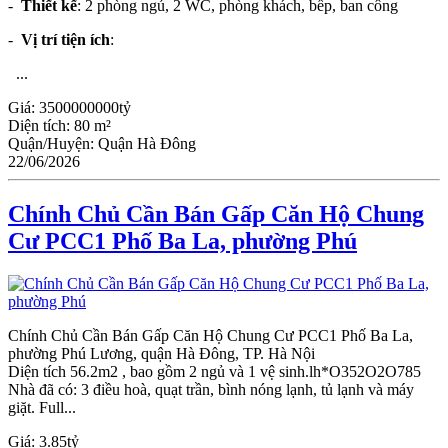
-
Thiết kế
: 2 phòng ngủ, 2 WC, phòng khách, bếp, ban công
-
Vị trí tiện ích
:
...
Giá:
3500000000tỷ
Diện tích:
80 m²
Quận/Huyện:
Quận Hà Đông
22/06/2026
Chính Chủ Cần Bán Gấp Căn Hộ Chung
Cư PCC1 Phố Ba La, phường Phú
Chính Chủ Cần Bán Gấp Căn Hộ Chung Cư PCC1 Phố Ba La,
phường Phú Lương, quận Hà Đông, TP. Hà Nội
Diện tích 56.2m2 , bao gồm 2 ngủ và 1 vệ sinh.lh*O352O2O785
Nhà đã có: 3 điều hoà, quạt trần, bình nóng lạnh, tủ lạnh và máy
giặt. Full...
Giá:
3.85tỷ