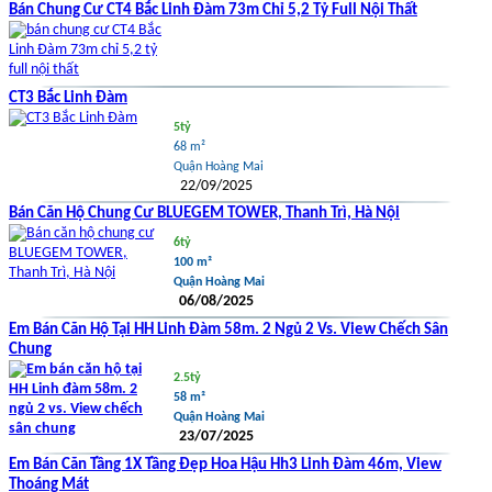
Bán Chung Cư CT4 Bắc Linh Đàm 73m Chỉ 5,2 Tỷ Full Nội Thất
CT3 Bắc Linh Đàm
5tỷ
68 m²
Quận Hoàng Mai
22/09/2025
Bán Căn Hộ Chung Cư BLUEGEM TOWER, Thanh Trì, Hà Nội
6tỷ
100 m²
Quận Hoàng Mai
06/08/2025
Em Bán Căn Hộ Tại HH Linh Đàm 58m. 2 Ngủ 2 Vs. View Chếch Sân
Chung
2.5tỷ
58 m²
Quận Hoàng Mai
23/07/2025
Em Bán Căn Tầng 1X Tầng Đẹp Hoa Hậu Hh3 Linh Đàm 46m, View
Thoáng Mát