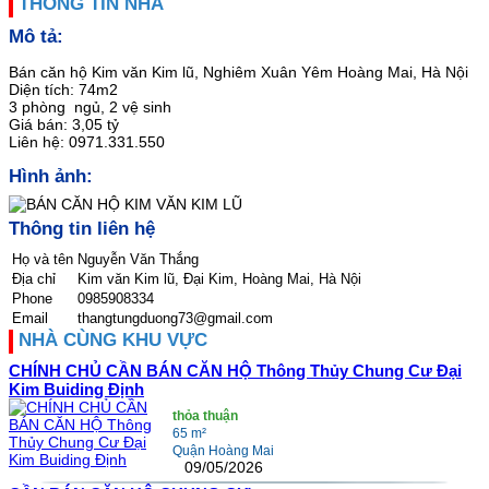
THÔNG TIN NHÀ
Mô tả:
Bán căn hộ Kim văn Kim lũ, Nghiêm Xuân Yêm Hoàng Mai, Hà Nội
Diện tích: 74m2
3 phòng ngủ, 2 vệ sinh
Giá bán: 3,05 tỷ
Liên hệ: 0971.331.550
Hình ảnh:
Thông tin liên hệ
Họ và tên
Nguyễn Văn Thắng
Địa chỉ
Kim văn Kim lũ, Đại Kim, Hoàng Mai, Hà Nội
Phone
0985908334
Email
thangtungduong73@gmail.com
NHÀ CÙNG KHU VỰC
CHÍNH CHỦ CẦN BÁN CĂN HỘ Thông Thủy Chung Cư Đại
Kim Buiding Định
thỏa thuận
65 m²
Quận Hoàng Mai
09/05/2026