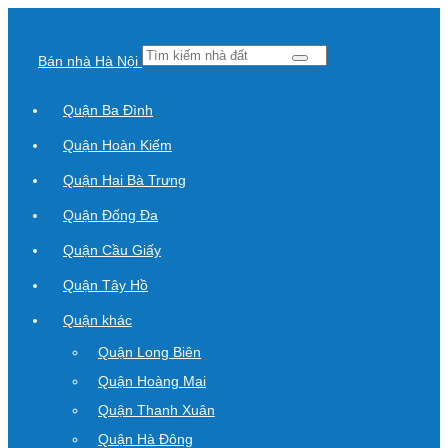
Bán nhà Hà Nội
Quận Ba Đình
Quận Hoàn Kiếm
Quận Hai Bà Trưng
Quận Đống Đa
Quận Cầu Giấy
Quận Tây Hồ
Quận khác
Quận Long Biên
Quận Hoàng Mai
Quận Thanh Xuân
Quận Hà Đông