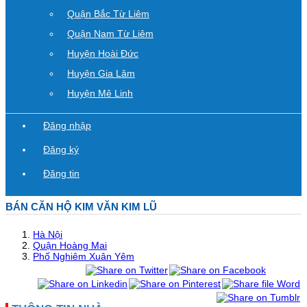
Quận Bắc Từ Liêm
Quận Nam Từ Liêm
Huyện Hoài Đức
Huyện Gia Lâm
Huyện Mê Linh
Đăng nhập
Đăng ký
Đăng tin
BÁN CĂN HỘ KIM VĂN KIM LŨ
Hà Nội
Quận Hoàng Mai
Phố Nghiêm Xuân Yêm