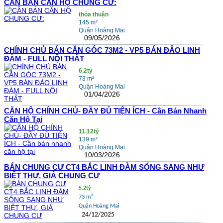
CẦN BÁN CĂN HỘ CHUNG CƯ:
thỏa thuận
145 m²
Quận Hoàng Mai
09/05/2026
CHÍNH CHỦ BÁN CĂN GÓC 73M2 - VP5 BÁN ĐẢO LINH
ĐÀM - FULL NỘI THẤT
6.2tỷ
73 m²
Quận Hoàng Mai
01/04/2026
CĂN HỘ CHÍNH CHỦ- ĐẦY ĐỦ TIỆN ÍCH - Cần Bán Nhanh
Căn Hộ Tại
11.12tỷ
139 m²
Quận Hoàng Mai
10/03/2026
BÁN CHUNG CƯ CT4 BẮC LINH ĐÀM SỐNG SANG NHƯ
BIỆT THỰ, GIÁ CHUNG CƯ
5.2tỷ
73 m²
Quận Hoàng Mai
24/12/2025