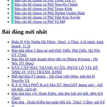
1
Bán căn hộ chung cư Phố Trung Yên 15
1
Bán căn hộ chung cư Phố Nguyễn Chánh
1
Bán căn hộ chung cư Phố Trung Kính
1
Bán căn hộ chung cư Phố Dương Quảng Hàm
1
Bán căn hộ chung cư Phố Trần Kim Xuyến
1
Bán căn hộ chung cư Phố Tú Mỡ
Bài đăng mới nhất
Phân lô Yên Nghĩa Hà Đông, 50m2, 4 Tầng, ô tô tránh, kinh
doanh, 11.5t
Bán nhà riêng 2 tầng tại ngõ Đức Diễn, Phú Diễn, Hà Nội,
DT 27m2,
Bán liền kề kinh doanh dòng tiền tại Phùng Khoang - Hà
Nội. DT 66m2
BÁN GẤP NHÀ THANH XUÂN, PHÂN LÔ VỈA HÈ
50M2 4T, OTO TRÁNH, KINH
Biệt thự khu P Ciputra – Sát công viên 66ha, mặt đại lộ
Nguyễn Vă
B.Á.N Nh.à PHỐ B.ạch Mai DT 48m2x6T thang máy - full
nội thất- cách ph
Bán nhà khu vực Hoàn Kiếm. nhà đẹp full nội thất. diện tích
35m2
Bán nhà - Hoàn Kiếm bạt ngàn tiện ích, 33m2, 5 tầng, giá 9.8
tỷ