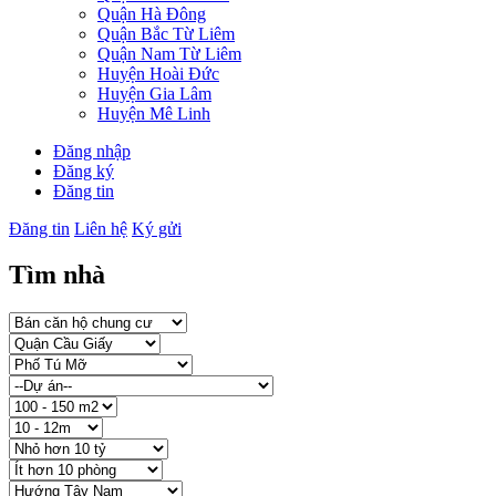
Quận Hà Đông
Quận Bắc Từ Liêm
Quận Nam Từ Liêm
Huyện Hoài Đức
Huyện Gia Lâm
Huyện Mê Linh
Đăng nhập
Đăng ký
Đăng tin
Đăng tin
Liên hệ
Ký gửi
Tìm nhà