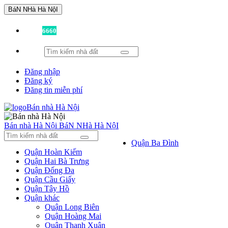
BáN NHà Hà NộI
Đã có
6660
tin được đăng!
Đăng nhập
Đăng ký
Đăng tin miễn phí
Bán nhà Hà Nội
BáN NHà Hà NộI
Quận Ba Đình
Quận Hoàn Kiếm
Quận Hai Bà Trưng
Quận Đống Đa
Quận Cầu Giấy
Quận Tây Hồ
Quận khác
Quận Long Biên
Quận Hoàng Mai
Quận Thanh Xuân