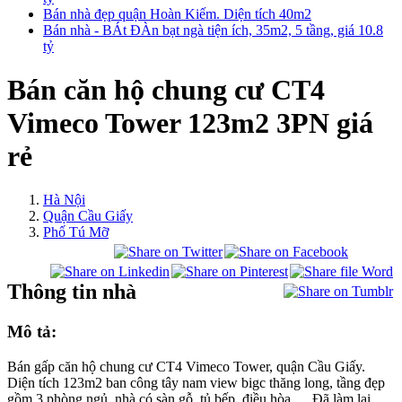
Bán nhà đẹp quận Hoàn Kiếm. Diện tích 40m2
Bán nhà - BÁt ĐÀn bạt ngà tiện ích, 35m2, 5 tầng, giá 10.8
tỷ
Bán căn hộ chung cư CT4
Vimeco Tower 123m2 3PN giá
rẻ
Hà Nội
Quận Cầu Giấy
Phố Tú Mỡ
Thông tin nhà
Mô tả:
Bán gấp căn hộ chung cư CT4 Vimeco Tower, quận Cầu Giấy.
Diện tích 123m2 ban công tây nam view bigc thăng long, tầng đẹp
gồm 3 phòng ngủ, nhà có sàn gỗ, tủ bếp, điều hòa…. Đã làm lại