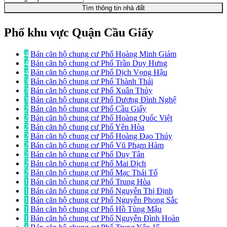
Tìm thông tin nhà đất
Phố khu vực Quận Cầu Giấy
4
Bán căn hộ chung cư Phố Hoàng Minh Giám
4
Bán căn hộ chung cư Phố Trần Duy Hưng
4
Bán căn hộ chung cư Phố Dịch Vọng Hậu
3
Bán căn hộ chung cư Phố Thành Thái
3
Bán căn hộ chung cư Phố Xuân Thủy
3
Bán căn hộ chung cư Phố Dương Đình Nghệ
2
Bán căn hộ chung cư Phố Cầu Giấy
2
Bán căn hộ chung cư Phố Hoàng Quốc Việt
2
Bán căn hộ chung cư Phố Yên Hòa
2
Bán căn hộ chung cư Phố Hoàng Đạo Thúy
2
Bán căn hộ chung cư Phố Vũ Phạm Hàm
2
Bán căn hộ chung cư Phố Duy Tân
2
Bán căn hộ chung cư Phố Mai Dịch
2
Bán căn hộ chung cư Phố Mạc Thái Tổ
1
Bán căn hộ chung cư Phố Trung Hòa
1
Bán căn hộ chung cư Phố Nguyễn Thị Định
1
Bán căn hộ chung cư Phố Nguyễn Phong Sắc
1
Bán căn hộ chung cư Phố Hồ Tùng Mậu
1
Bán căn hộ chung cư Phố Nguyễn Đình Hoàn