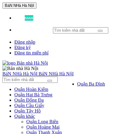
BáN NHà Hà NộI
Đã có
6660
tin được đăng!
Đăng nhập
Đăng ký
Đăng tin miễn phí
BáN NHà Hà NộI
BáN NHà Hà NộI
Quận Ba Đình
Quận Hoàn Kiếm
Quận Hai Bà Trưng
Quận Đống Đa
Quận Cầu Giấy
Quận Tây Hồ
Quận khác
Quận Long Biên
Quận Hoàng Mai
Quận Thanh Xuân