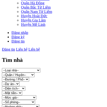
Quận Hà Đông
Quận Bắc Từ Liêm
Quận Nam Từ Liêm
Huyện Hoài Đức
Huyện Gia Lâm
Huyện Mê Linh
Đăng nhập
Đăng ký
Đăng tin
Đăng tin
Liên hệ
Liên hệ
Tìm nhà