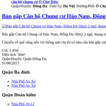
căn hộ chung cư Ô Chợ Dừa
.
Quận/Huyện:
Đống Đa
. Tỉnh/Tp:
Hà Nội
. Đường/Phố:
Ô Ch
Bán gấp Căn hộ Chung cư Hào Nam, Đống 
Bán gấp Căn hộ Chung cư Hào Nam, Đống Đa 50m2 2 ngủ, thang má
Chuyển về quê sống nên vợ chồng anh chị tôi có nhu cầu bán gấp c
Giá:
1.45tỷ
Diện tích:
50m²
Quận/Huyện:
Quận Đống Đa
01/08/2023
Quận Ba đình
Nhà Phố An Xá
Nhà Phố An Xá
Quận Hoàn kiếm
Nhà Phố 19-12