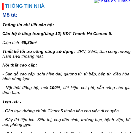
THÔNG TIN NHÀ
Mô tả:
Thông tin chi tiết căn hộ:
Căn hộ
ở tầng trung(tầng 12)
KĐT Thanh Hà Cienco 5.
Diện tích:
68
,35
m²
Thiết kế tối ưu công năng sử dụng:
2PN, 2WC,
Ban
công hướng
Nam siêu thoáng mát.
Nội thất cao cấp
:
-
Sàn gỗ cao cấp, sofa hiện đại, giường tủ, tủ bếp, bếp từ, điều hòa,
bình nóng lạnh.
-
Nội thất đồng bộ, mới
100%
, tiết kiệm chi phí, sẵn sàng cho gia
đình bạn.
Tiện ích
:
- Gần trục đường chính Cienco5 thuận tiện cho việc di chuyển.
-
Đầy đủ tiện ích: Siêu thị, chợ dân sinh, trường học, bệnh viện, bể
bơi, phòng gym.