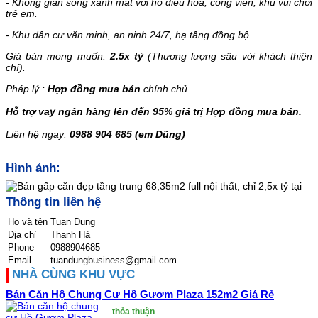
-
Không gian sống xanh mát với hồ điều hòa, công viên, khu vui chơi
trẻ em.
-
Khu dân cư văn minh, an ninh 24/7, hạ tầng đồng bộ.
Giá bán mong muốn:
2.5x tỷ
(Thương lượng sâu với khách thiện
chí).
Pháp lý :
Hợp đồng mua bán
chính chủ.
Hỗ trợ vay ngân hàng lên đến 95% giá trị Hợp đồng mua bán.
Liên hệ ngay:
0988
904 685 (em Dũng)
Hình ảnh:
Thông tin liên hệ
Họ và tên
Tuan Dung
Địa chỉ
Thanh Hà
Phone
0988904685
Email
tuandungbusiness@gmail.com
NHÀ CÙNG KHU VỰC
Bán Căn Hộ Chung Cư Hồ Gươm Plaza 152m2 Giá Rẻ
thỏa thuận