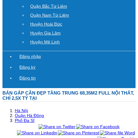
Quận Bắc Từ Liêm
Quận Nam Từ Liêm
Huyện Hoài Đức
Huyện Gia Lâm
Huyện Mê Linh
Đăng nhập
Đăng ký
Đăng tin
BÁN GẤP CĂN ĐẸP TẦNG TRUNG 68,35M2 FULL NỘI THẤT,
CHỈ 2,5X TỶ TẠI
Hà Nội
Quận Hà Đông
Phố Đa Sĩ