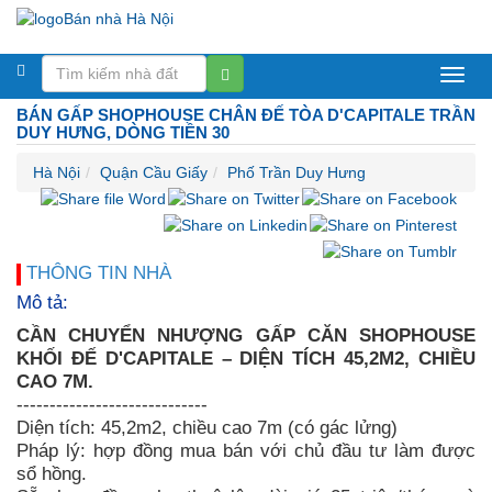
Bán
BÁN GẤP SHOPHOUSE CHÂN ĐẾ TÒA D'CAPITALE TRẦN
nhà
DUY HƯNG, DÒNG TIỀN 30
Hà
Hà Nội
Quận Cầu Giấy
Phố Trần Duy Hưng
Nội
THÔNG TIN NHÀ
Mô tả:
CẦN CHUYỂN NHƯỢNG GẤP
CĂN SHOPHOUSE
KHỐI ĐẾ D'CAPITALE – DIỆN TÍCH 45,2M2, CHIỀU
CAO 7M.
-----------------------------
Diện tích: 45,2m2, chiều cao 7m (có gác lửng)
Pháp lý: hợp đồng mua bán với chủ đầu tư làm được
sổ hồng.