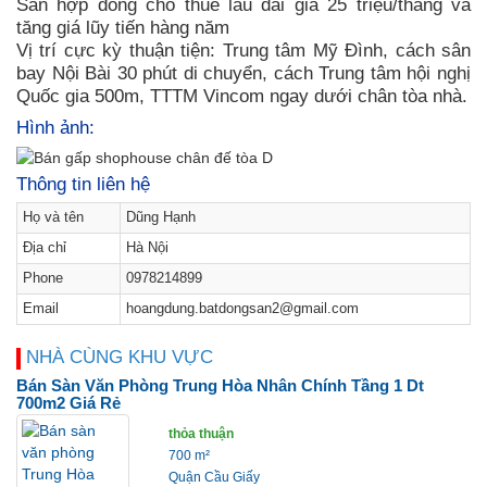
Sẵn hợp đồng cho thuê lâu dài giá 25 triệu/tháng và
tăng giá lũy tiến hàng năm
Vị trí cực kỳ thuận tiện: Trung tâm Mỹ Đình, cách sân
bay Nội Bài 30 phút di chuyển, cách Trung tâm hội nghị
Quốc gia 500m, TTTM Vincom ngay dưới chân tòa nhà.
Hình ảnh:
Thông tin liên hệ
Họ và tên
Dũng Hạnh
Địa chỉ
Hà Nội
Phone
0978214899
Email
hoangdung.batdongsan2@gmail.com
NHÀ CÙNG KHU VỰC
Bán Sàn Văn Phòng Trung Hòa Nhân Chính Tầng 1 Dt
700m2 Giá Rẻ
thỏa thuận
700 m²
Quận Cầu Giấy