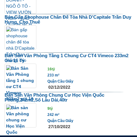
Bán Gấp Shophouse Chân Đế Tòa Nhà D'Capitale Trần Duy
Hưng, Cho Thuê
Bán Sàn Văn Phòng Tầng 1 Chung Cư CT4 Vimeco 233m2
Giá 16 Tỷ
16tỷ
233 m²
Quận Cầu Giấy
02/12/2022
Bán Sàn Văn Phòng Chung Cư Học Viện Quốc
Phòng,242m2,sổ Lâu Dài,40tr
9tỷ
242 m²
Quận Cầu Giấy
27/10/2022