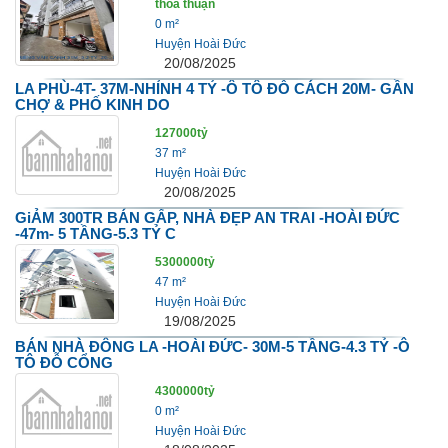
thỏa thuận
0 m²
Huyện Hoài Đức
20/08/2025
LA PHÙ-4T- 37M-NHỈNH 4 TỶ -Ô TÔ ĐỖ CÁCH 20M- GẦN
CHỢ & PHỐ KINH DO
127000tỷ
37 m²
Huyện Hoài Đức
20/08/2025
GiẢM 300TR BÁN GẤP, NHÀ ĐẸP AN TRAI -HOÀI ĐỨC
-47m- 5 TẦNG-5.3 TỶ C
5300000tỷ
47 m²
Huyện Hoài Đức
19/08/2025
BÁN NHÀ ĐÔNG LA -HOÀI ĐỨC- 30M-5 TẦNG-4.3 TỶ -Ô
TÔ ĐỖ CỔNG
4300000tỷ
0 m²
Huyện Hoài Đức