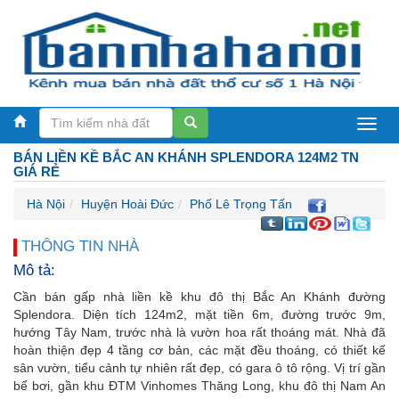
Bán
BÁN LIỀN KỀ BẮC AN KHÁNH SPLENDORA 124M2 TN
nhà
GIÁ RẺ
Hà
Hà Nội
Huyện Hoài Đức
Phố Lê Trọng Tấn
Nội
THÔNG TIN NHÀ
Mô tả:
Cần bán gấp nhà liền kề khu đô thị Bắc An Khánh đường
Splendora. Diện tích 124m2, mặt tiền 6m, đường trước 9m,
hướng Tây Nam, trước nhà là vườn hoa rất thoáng mát. Nhà đã
hoàn thiện đẹp 4 tầng cơ bản, các mặt đều thoáng, có thiết kế
sân vườn, tiểu cảnh tự nhiên rất đẹp, có gara ô tô rộng. Vị trí gần
bể bơi, gần khu ĐTM Vinhomes Thăng Long, khu đô thị Nam An