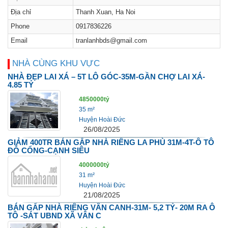
Địa chỉ
Thanh Xuan, Ha Noi
Phone
0917836226
Email
tranlanhbds@gmail.com
NHÀ CÙNG KHU VỰC
NHÀ ĐẸP LAI XÁ – 5T LÔ GÓC-35M-GẦN CHỢ LAI XÁ-
4.85 TỶ
4850000tỷ
35 m²
Huyện Hoài Đức
26/08/2025
GIẢM 400TR BÁN GẤP NHÀ RIÊNG LA PHÙ 31M-4T-Ô TÔ
ĐỖ CỔNG-CẠNH SIÊU
4000000tỷ
31 m²
Huyện Hoài Đức
21/08/2025
BÁN GẤP NHÀ RIÊNG VÂN CANH-31M- 5,2 TỶ- 20M RA Ô
TÔ -SÁT UBND XÃ VÂN C