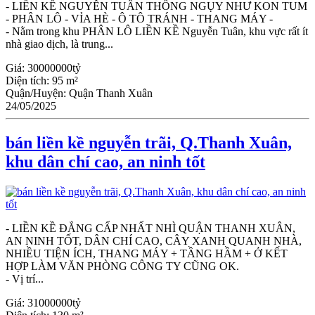
- LIỀN KỀ NGUYỄN TUÂN THÔNG NGỤY NHƯ KON TUM
- PHÂN LÔ - VỈA HÈ - Ô TÔ TRÁNH - THANG MÁY -
- Nằm trong khu PHÂN LÔ LIỀN KỀ Nguyễn Tuân, khu vực rất ít
nhà giao dịch, là trung...
Giá:
30000000tỷ
Diện tích:
95 m²
Quận/Huyện:
Quận Thanh Xuân
24/05/2025
bán liền kề nguyễn trãi, Q.Thanh Xuân,
khu dân chí cao, an ninh tốt
- LIỀN KỀ ĐẲNG CẤP NHẤT NHÌ QUẬN THANH XUÂN,
AN NINH TỐT, DÂN CHÍ CAO, CÂY XANH QUANH NHÀ,
NHIỀU TIỆN ÍCH, THANG MÁY + TẦNG HẦM + Ở KẾT
HỢP LÀM VĂN PHÒNG CÔNG TY CŨNG OK.
- Vị trí...
Giá:
31000000tỷ