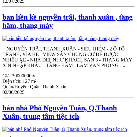
12/07/2025
bán liền kề nguyễn trãi, thanh xuân , tầng
hầm, thang máy
+ NGUYỄN TRÃI, THANH XUÂN - SIÊU HIẾM - 2 Ô TÔ
TRÁNH, VỈA HÈ - VIEW SÂN CHUNG CƯ ĐỂ ĐƯỢC
NHIỀU XE - NHÀ ĐẸP NHƯ KHÁCH SẠN 3 - THANG MÁY
XỊN NHẬP KHẨU - TẦNG HẦM - LÀM VĂN PHÒNG -...
Giá:
30000000tỷ
Diện tích:
127 m²
Quận/Huyện:
Quận Thanh Xuân
02/06/2025
bán nhà Phố Nguyễn Tuân, Q.Thanh
Xuân, trung tâm tiệc ích