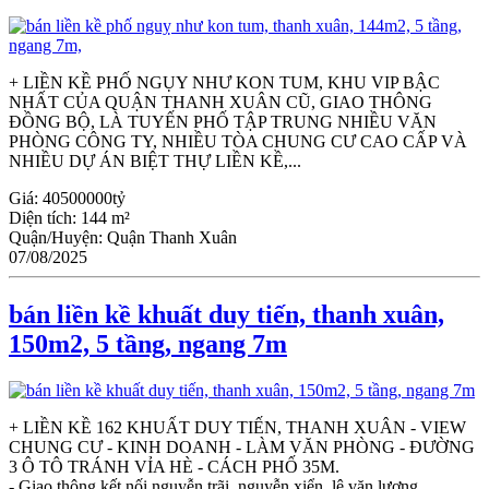
+ LIỀN KỀ PHỐ NGỤY NHƯ KON TUM, KHU VIP BẬC
NHẤT CỦA QUẬN THANH XUÂN CŨ, GIAO THÔNG
ĐỒNG BỘ, LÀ TUYẾN PHỐ TẬP TRUNG NHIỀU VĂN
PHÒNG CÔNG TY, NHIỀU TÒA CHUNG CƯ CAO CẤP VÀ
NHIỀU DỰ ÁN BIỆT THỰ LIỀN KỀ,...
Giá:
40500000tỷ
Diện tích:
144 m²
Quận/Huyện:
Quận Thanh Xuân
07/08/2025
bán liền kề khuất duy tiến, thanh xuân,
150m2, 5 tầng, ngang 7m
+ LIỀN KỀ 162 KHUẤT DUY TIẾN, THANH XUÂN - VIEW
CHUNG CƯ - KINH DOANH - LÀM VĂN PHÒNG - ĐƯỜNG
3 Ô TÔ TRÁNH VỈA HÈ - CÁCH PHỐ 35M.
- Giao thông kết nối nguyễn trãi, nguyễn xiển, lê văn lương,...