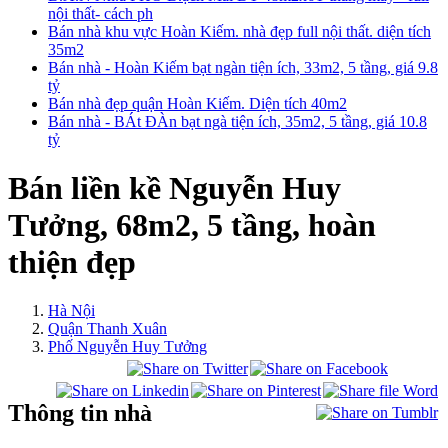
nội thất- cách ph
Bán nhà khu vực Hoàn Kiếm. nhà đẹp full nội thất. diện tích
35m2
Bán nhà - Hoàn Kiếm bạt ngàn tiện ích, 33m2, 5 tầng, giá 9.8
tỷ
Bán nhà đẹp quận Hoàn Kiếm. Diện tích 40m2
Bán nhà - BÁt ĐÀn bạt ngà tiện ích, 35m2, 5 tầng, giá 10.8
tỷ
Bán liền kề Nguyễn Huy
Tưởng, 68m2, 5 tầng, hoàn
thiện đẹp
Hà Nội
Quận Thanh Xuân
Phố Nguyễn Huy Tưởng
Thông tin nhà