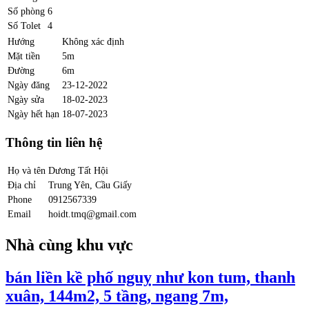
Số phòng
6
Số Tolet
4
Hướng
Không xác định
Mặt tiền
5m
Đường
6m
Ngày đăng
23-12-2022
Ngày sửa
18-02-2023
Ngày hết hạn
18-07-2023
Thông tin liên hệ
Họ và tên
Dương Tất Hội
Địa chỉ
Trung Yên, Cầu Giấy
Phone
0912567339
Email
hoidt.tmq@gmail.com
Nhà cùng khu vực
bán liền kề phố nguỵ như kon tum, thanh
xuân, 144m2, 5 tầng, ngang 7m,