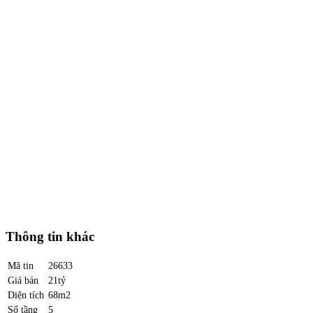
Thông tin khác
Mã tin
26633
Giá bán
21tỷ
Diện tích
68m2
Số tầng
5