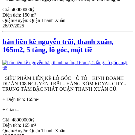
Giá:
40000000tỷ
Diện tích:
150 m²
Quận/Huyện:
Quận Thanh Xuân
26/07/2025
bán liền kề nguyễn trãi, thanh xuân,
165m2, 5 tầng, lô góc, mặt tiề
- SIÊU PHẨM LIỀN KỀ LÔ GÓC – Ô TÔ – KINH DOANH –
DỰ ÁN 108 NGUYỄN TRÃI – HÀNG XÓM ROYAL CITY -
TRUNG TÂM BẬC NHẤT QUẬN THANH XUÂN CŨ.
+ Diện tích: 165m²
+ Giao...
Giá:
48000000tỷ
Diện tích:
165 m²
Quận/Huyện:
Quận Thanh Xuân