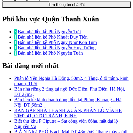
Tìm thông tin nhà đất
Phố khu vực Quận Thanh Xuân
3
Bán nhà liền kề Phố Nguyễn Trãi
1
Bán nhà liền kề Phố Khuất Duy Tiến
1
Bán nhà liền kề Phố Ngụy Như Kon Tum
1
Bán nhà liền kề Phố Nguyễn Huy Tưởng
1
Bán nhà liền kề Phố Nguyễn Tuân
Bài đăng mới nhất
Phân lô Yên Nghĩa Hà Đông, 50m2, 4 Tầng, ô tô tránh, kinh
doanh, 11.5t
Bán nhà riêng 2 tầng tại ngõ Đức Diễn, Phú Diễn, Hà Nội,
DT 27m2,
Bán liền kề kinh doanh dòng tiền tại Phùng Khoang - Hà
Nội. DT 66m2
BÁN GẤP NHÀ THANH XUÂN, PHÂN LÔ VỈA HÈ
50M2 4T, OTO TRÁNH, KINH
Biệt thự khu P Ciputra – Sát công viên 66ha, mặt đại lộ
Nguyễn Vă
B.Á.N Nh.à PHỐ B.ạch Mai DT 48m2x6T thang máy - full