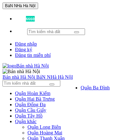
BáN NHà Hà NộI
Đã có
6660
tin được đăng!
Đăng nhập
Đăng ký
Đăng tin miễn phí
Bán nhà Hà Nội
BáN NHà Hà NộI
Quận Ba Đình
Quận Hoàn Kiếm
Quận Hai Bà Trưng
Quận Đống Đa
Quận Cầu Giấy
Quận Tây Hồ
Quận khác
Quận Long Biên
Quận Hoàng Mai
Quận Thanh Xuân