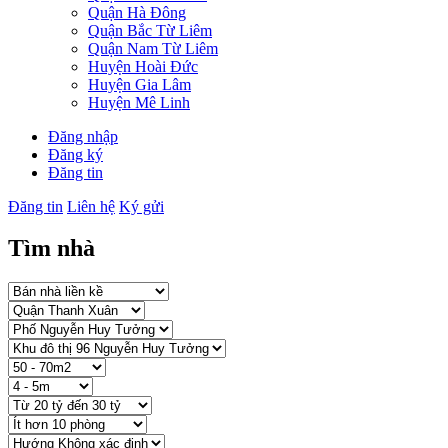
Quận Hà Đông
Quận Bắc Từ Liêm
Quận Nam Từ Liêm
Huyện Hoài Đức
Huyện Gia Lâm
Huyện Mê Linh
Đăng nhập
Đăng ký
Đăng tin
Đăng tin
Liên hệ
Ký gửi
Tìm nhà