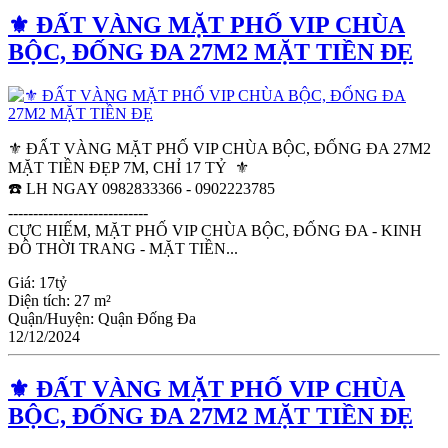
⚜️ ĐẤT VÀNG MẶT PHỐ VIP CHÙA
BỘC, ĐỐNG ĐA 27M2 MẶT TIỀN ĐẸ
⚜️ ĐẤT VÀNG MẶT PHỐ VIP CHÙA BỘC, ĐỐNG ĐA 27M2
MẶT TIỀN ĐẸP 7M, CHỈ 17 TỶ ⚜️
☎️ LH NGAY 0982833366 - 0902223785
----------------------------
CỰC HIẾM, MẶT PHỐ VIP CHÙA BỘC, ĐỐNG ĐA - KINH
ĐÔ THỜI TRANG - MẶT TIỀN...
Giá:
17tỷ
Diện tích:
27 m²
Quận/Huyện:
Quận Đống Đa
12/12/2024
⚜️ ĐẤT VÀNG MẶT PHỐ VIP CHÙA
BỘC, ĐỐNG ĐA 27M2 MẶT TIỀN ĐẸ