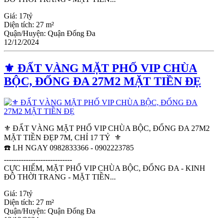
Giá:
17tỷ
Diện tích:
27 m²
Quận/Huyện:
Quận Đống Đa
12/12/2024
⚜️ ĐẤT VÀNG MẶT PHỐ VIP CHÙA
BỘC, ĐỐNG ĐA 27M2 MẶT TIỀN ĐẸ
⚜️ ĐẤT VÀNG MẶT PHỐ VIP CHÙA BỘC, ĐỐNG ĐA 27M2
MẶT TIỀN ĐẸP 7M, CHỈ 17 TỶ ⚜️
☎️ LH NGAY 0982833366 - 0902223785
----------------------------
CỰC HIẾM, MẶT PHỐ VIP CHÙA BỘC, ĐỐNG ĐA - KINH
ĐÔ THỜI TRANG - MẶT TIỀN...
Giá:
17tỷ
Diện tích:
27 m²
Quận/Huyện:
Quận Đống Đa