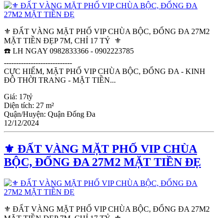
⚜️ ĐẤT VÀNG MẶT PHỐ VIP CHÙA BỘC, ĐỐNG ĐA 27M2
MẶT TIỀN ĐẸP 7M, CHỈ 17 TỶ ⚜️
☎️ LH NGAY 0982833366 - 0902223785
----------------------------
CỰC HIẾM, MẶT PHỐ VIP CHÙA BỘC, ĐỐNG ĐA - KINH
ĐÔ THỜI TRANG - MẶT TIỀN...
Giá:
17tỷ
Diện tích:
27 m²
Quận/Huyện:
Quận Đống Đa
12/12/2024
⚜️ ĐẤT VÀNG MẶT PHỐ VIP CHÙA
BỘC, ĐỐNG ĐA 27M2 MẶT TIỀN ĐẸ
⚜️ ĐẤT VÀNG MẶT PHỐ VIP CHÙA BỘC, ĐỐNG ĐA 27M2