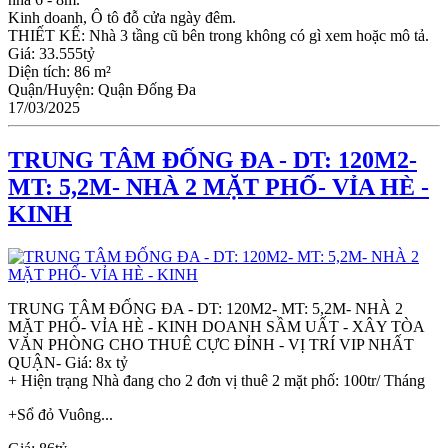
Kinh doanh, Ô tô đỗ cửa ngày đêm.
THIẾT KẾ: Nhà 3 tầng cũ bên trong không có gì xem hoặc mô tả.
Giá:
33.555tỷ
Diện tích:
86 m²
Quận/Huyện:
Quận Đống Đa
17/03/2025
TRUNG TÂM ĐỐNG ĐA - DT: 120M2-
MT: 5,2M- NHÀ 2 MẶT PHỐ- VỈA HÈ -
KINH
TRUNG TÂM ĐỐNG ĐA - DT: 120M2- MT: 5,2M- NHÀ 2
MẶT PHỐ- VỈA HÈ - KINH DOANH SẦM UẤT - XÂY TÒA
VĂN PHÒNG CHO THUÊ CỰC ĐỈNH - VỊ TRÍ VIP NHẤT
QUẬN- Giá: 8x tỷ
+ Hiện trạng Nhà đang cho 2 đơn vị thuê 2 mặt phố: 100tr/ Tháng
+Sổ đỏ Vuông...