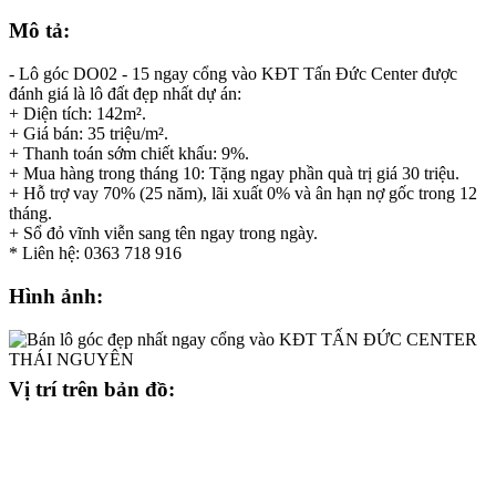
Mô tả:
- Lô góc DO02 - 15 ngay cổng vào KĐT Tấn Đức Center được
đánh giá là lô đất đẹp nhất dự án:
+ Diện tích: 142m².
+ Giá bán: 35 triệu/m².
+ Thanh toán sớm chiết khấu: 9%.
+ Mua hàng trong tháng 10: Tặng ngay phần quà trị giá 30 triệu.
+ Hỗ trợ vay 70% (25 năm), lãi xuất 0% và ân hạn nợ gốc trong 12
tháng.
+ Sổ đỏ vĩnh viễn sang tên ngay trong ngày.
* Liên hệ: 0363 718 916
Hình ảnh:
Vị trí trên bản đồ: