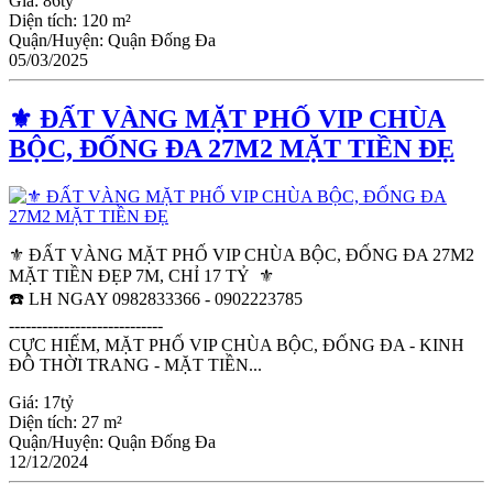
Giá:
86tỷ
Diện tích:
120 m²
Quận/Huyện:
Quận Đống Đa
05/03/2025
⚜️ ĐẤT VÀNG MẶT PHỐ VIP CHÙA
BỘC, ĐỐNG ĐA 27M2 MẶT TIỀN ĐẸ
⚜️ ĐẤT VÀNG MẶT PHỐ VIP CHÙA BỘC, ĐỐNG ĐA 27M2
MẶT TIỀN ĐẸP 7M, CHỈ 17 TỶ ⚜️
☎️ LH NGAY 0982833366 - 0902223785
----------------------------
CỰC HIẾM, MẶT PHỐ VIP CHÙA BỘC, ĐỐNG ĐA - KINH
ĐÔ THỜI TRANG - MẶT TIỀN...
Giá:
17tỷ
Diện tích:
27 m²
Quận/Huyện:
Quận Đống Đa
12/12/2024