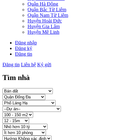
Quận Hà Đông
Quận Bắc Từ Liêm
Quận Nam Từ Liêm
Huyện Hoài Đức
Huyện Gia Lâm
Huyện Mê Linh
Đăng nhập
Đăng ký
Đăng tin
Đăng tin
Liên hệ
Ký gửi
Tìm nhà