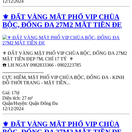
12/12/2024
⚜️ ĐẤT VÀNG MẶT PHỐ VIP CHÙA
BỘC, ĐỐNG ĐA 27M2 MẶT TIỀN ĐẸ
⚜️ ĐẤT VÀNG MẶT PHỐ VIP CHÙA BỘC, ĐỐNG ĐA 27M2
MẶT TIỀN ĐẸP 7M, CHỈ 17 TỶ ⚜️
☎️ LH NGAY 0982833366 - 0902223785
----------------------------
CỰC HIẾM, MẶT PHỐ VIP CHÙA BỘC, ĐỐNG ĐA - KINH
ĐÔ THỜI TRANG - MẶT TIỀN...
Giá:
17tỷ
Diện tích:
27 m²
Quận/Huyện:
Quận Đống Đa
12/12/2024
⚜️ ĐẤT VÀNG MẶT PHỐ VIP CHÙA