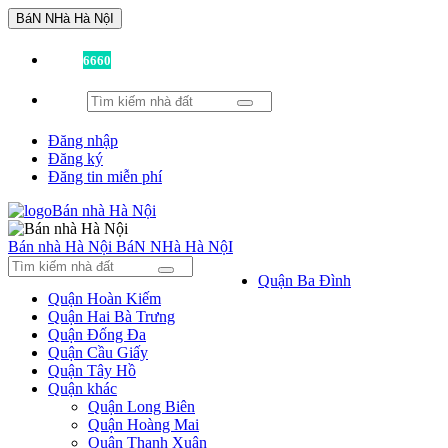
BáN NHà Hà NộI
Đã có
6660
tin được đăng!
Đăng nhập
Đăng ký
Đăng tin miễn phí
Bán nhà Hà Nội
BáN NHà Hà NộI
Quận Ba Đình
Quận Hoàn Kiếm
Quận Hai Bà Trưng
Quận Đống Đa
Quận Cầu Giấy
Quận Tây Hồ
Quận khác
Quận Long Biên
Quận Hoàng Mai
Quận Thanh Xuân