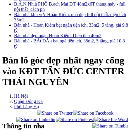
B.Á.N Nh.à PHỐ B.ạch Mai DT 48m2x6T thang máy - full
nội thất- cách ph
Bán nhà khu vực Hoàn Kiếm. nhà đẹp full nội thất. diện tích
35m2
Bán nhà - Hoàn Kiếm bạt ngàn tiện ích, 33m2, 5 tầng, giá 9.8
tỷ
Bán nhà đẹp quận Hoàn Kiếm. Diện tích 40m2
Bán nhà - BÁt ĐÀn bạt ngà tiện ích, 35m2, 5 tầng, giá 10.8
tỷ
Bán lô góc đẹp nhất ngay cổng
vào KĐT TẤN ĐỨC CENTER
THÁI NGUYÊN
Hà Nội
Quận Đống Đa
Phố Láng Hạ
Thông tin nhà