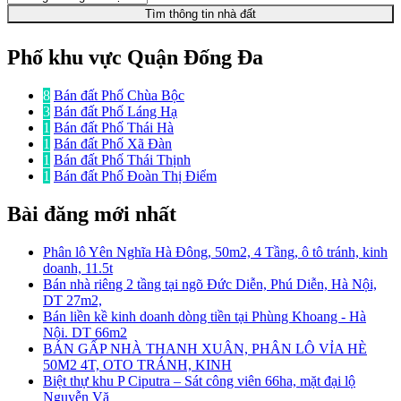
Tìm thông tin nhà đất
Phố khu vực Quận Đống Đa
8
Bán đất Phố Chùa Bộc
3
Bán đất Phố Láng Hạ
1
Bán đất Phố Thái Hà
1
Bán đất Phố Xã Đàn
1
Bán đất Phố Thái Thịnh
1
Bán đất Phố Đoàn Thị Điểm
Bài đăng mới nhất
Phân lô Yên Nghĩa Hà Đông, 50m2, 4 Tầng, ô tô tránh, kinh
doanh, 11.5t
Bán nhà riêng 2 tầng tại ngõ Đức Diễn, Phú Diễn, Hà Nội,
DT 27m2,
Bán liền kề kinh doanh dòng tiền tại Phùng Khoang - Hà
Nội. DT 66m2
BÁN GẤP NHÀ THANH XUÂN, PHÂN LÔ VỈA HÈ
50M2 4T, OTO TRÁNH, KINH
Biệt thự khu P Ciputra – Sát công viên 66ha, mặt đại lộ
Nguyễn Vă