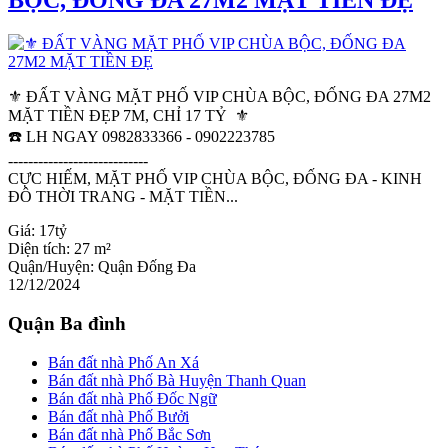
BỘC, ĐỐNG ĐA 27M2 MẶT TIỀN ĐẸ
⚜️ ĐẤT VÀNG MẶT PHỐ VIP CHÙA BỘC, ĐỐNG ĐA 27M2
MẶT TIỀN ĐẸP 7M, CHỈ 17 TỶ ⚜️
☎️ LH NGAY 0982833366 - 0902223785
----------------------------
CỰC HIẾM, MẶT PHỐ VIP CHÙA BỘC, ĐỐNG ĐA - KINH
ĐÔ THỜI TRANG - MẶT TIỀN...
Giá:
17tỷ
Diện tích:
27 m²
Quận/Huyện:
Quận Đống Đa
12/12/2024
Quận Ba đình
Bán đất nhà Phố An Xá
Bán đất nhà Phố Bà Huyện Thanh Quan
Bán đất nhà Phố Đốc Ngữ
Bán đất nhà Phố Bưởi
Bán đất nhà Phố Bắc Sơn