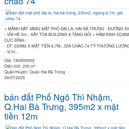
chào 74
+ MẢNH ĐẤT VÀNG MẶT PHỐ ĐẠI LA, HAI BÀ TRƯNG - ĐƯỜNG 5
- VỈA HÈ 5m - XÂY TÒA BUILDING 8 TẦNG NỔI + HẦM KINH DOAN
CỰC ĐỈNH.
- DT: 230M2 X MẶT TIỀN 6,7M...GIÁ CHÀO 74 TỶ THƯƠNG LƯỢN
- Vị trí...
Giá:
74000000tỷ
Diện tích:
230 m²
Quận/Huyện:
Quận Hai Bà Trưng
09/07/2025
bán đất Phố Ngô Thì Nhậm,
Q.Hai Bà Trưng, 395m2 x mặt
tiền 12m