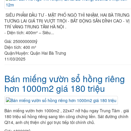
SIÊU PHẨM ĐẦU TƯ - MẶT PHỐ NGÔ THÌ NHẬM, HAI BÀ TRƯNG 
TƯƠNG LAI GIÁ TRỊ VƯỢT TRỘI - BẤT ĐỘNG SẢN ĐỈNH CAO - VỊ
TRÍ VÀNG TRUNG TÂM HÀ NỘI .
- Diện tích: 400m² – Siêu...
Giá:
250000000tỷ
Diện tích:
400 m²
Quận/Huyện:
Quận Hai Bà Trưng
11/03/2025
Bán miếng vườn sổ hồng riêng
hơn 1000m2 giá 180 triệu
Bán miếng vườn hơn 1000m2 , 22x47 nở hậu ngay Trung Tâm . giá
180 triệu sổ hồng riêng sang tên công chứng liền. Sát đường chính
Ql14, anh chị thiện chí gọi trực tiếp tôi chính chủ.
Giá:
180000tỷ