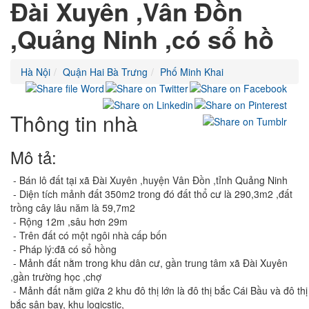
Đài Xuyên ,Vân Đồn
,Quảng Ninh ,có sổ hồ
Hà Nội
Quận Hai Bà Trưng
Phố Minh Khai
Thông tin nhà
Mô tả:
- Bán lô đất tại xã Đài Xuyên ,huyện Vân Đồn ,tỉnh Quảng Ninh
- Diện tích mảnh đất 350m2 trong đó đất thổ cư là 290,3m2 ,đất
trồng cây lâu năm là 59,7m2
- Rộng 12m ,sâu hơn 29m
- Trên đất có một ngôi nhà cấp bốn
- Pháp lý:đã có sổ hồng
- Mảnh đất nằm trong khu dân cư, gần trung tâm xã Đài Xuyên
,gần trường học ,chợ
- Mảnh đất nằm giữa 2 khu đô thị lớn là đô thị bắc Cái Bầu và đô thị
bắc sân bay, khu logicstic,