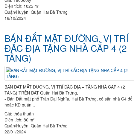
Diện tích:
1025 m²
Quận/Huyện:
Quận Hai Bà Trưng
16/10/2024
BÁN ĐẤT MẶT ĐƯỜNG, VỊ TRÍ
ĐẮC ĐỊA TẶNG NHÀ CẤP 4 (2
TẦNG)
BÁN ĐẤT MẶT ĐƯỜNG, VỊ TRÍ ĐẮC ĐỊA – TẶNG NHÀ CẤP 4 (2
TẦNG) TRÊN ĐẤT Quận Hai Bà Trưng,
- Bán Đất mặt phố Trần Đại Nghĩa, Hai Bà Trưng, có sẵn nhà C4 để
hoặc KD quán...
Giá:
thỏa thuận
Diện tích:
86 m²
Quận/Huyện:
Quận Hai Bà Trưng
22/01/2024