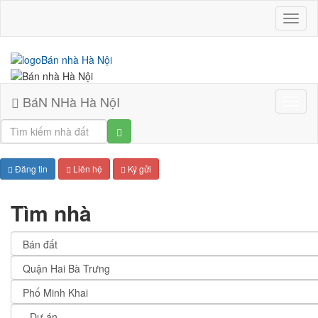
BáN
NHà
Hà
NộI
BáN NHà Hà NộI
Bán
nhà
Hà
Nội
Đăng tin
Liên hệ
Ký gửi
Tìm nhà