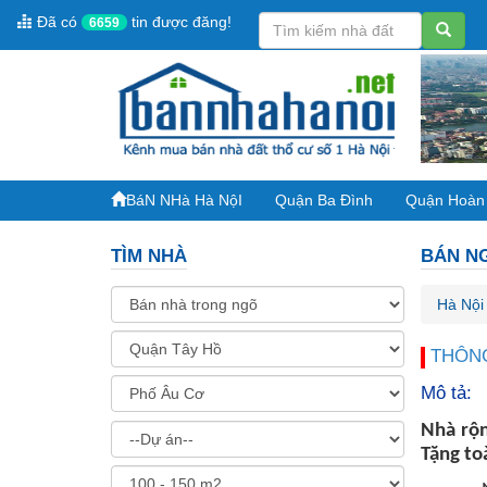
Đã có
tin được đăng!
6659
BáN NHà Hà NộI
Quận Ba Đình
Quận Hoàn
TÌM NHÀ
BÁN NG
Hà Nội
THÔNG
Mô tả:
Nhà rộn
Tặng to