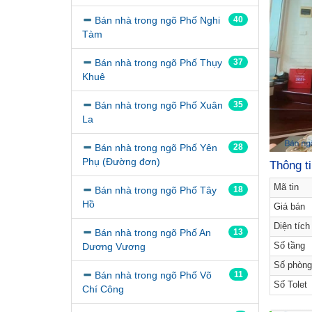
Bán nhà trong ngõ Phố Nghi
40
Tàm
Bán nhà trong ngõ Phố Thụy
37
Khuê
Bán nhà trong ngõ Phố Xuân
35
La
Bán nhà trong ngõ Phố Yên
28
Phụ (Đường đơn)
Thông t
Mã tin
Bán nhà trong ngõ Phố Tây
18
Hồ
Giá bán
Diện tích
Bán nhà trong ngõ Phố An
13
Số tầng
Dương Vương
Số phòng
Bán nhà trong ngõ Phố Võ
11
Số Tolet
Chí Công