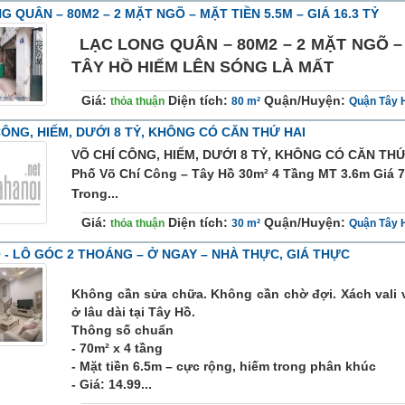
G QUÂN – 80M2 – 2 MẶT NGÕ – MẶT TIỀN 5.5M – GIÁ 16.3 TỶ
LẠC LONG QUÂN – 80M2 – 2 MẶT NGÕ – M
TÂY HỒ HIẾM LÊN SÓNG LÀ MẤT
Giá:
Diện tích:
Quận/Huyện:
thỏa thuận
80 m²
Quận Tây 
CÔNG, HIẾM, DƯỚI 8 TỶ, KHÔNG CÓ CĂN THỨ HAI
VÕ CHÍ CÔNG, HIẾM, DƯỚI 8 TỶ, KHÔNG CÓ CĂN THỨ
Phố Võ Chí Công – Tây Hồ 30m² 4 Tầng MT 3.6m Giá 7
Trong...
Giá:
Diện tích:
Quận/Huyện:
thỏa thuận
30 m²
Quận Tây 
Ồ - LÔ GÓC 2 THOÁNG – Ở NGAY – NHÀ THỰC, GIÁ THỰC
Không cần sửa chữa. Không cần chờ đợi. Xách vali
ở lâu dài tại Tây Hồ.
Thông số chuẩn
- 70m² x 4 tầng
- Mặt tiền 6.5m – cực rộng, hiếm trong phân khúc
- Giá: 14.99...