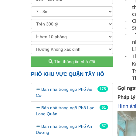
-
t
c
-
C
-
S
-
n
L
-
T
Tìm thông tin nhà đất
K
T
PHỐ KHU VỰC QUẬN TÂY HỒ
T
Gọi nga
Bán nhà trong ngõ Phố Âu
175
Cơ
Pháp Lý
Hình ản
Bán nhà trong ngõ Phố Lạc
61
Long Quân
Bán nhà trong ngõ Phố An
57
Dương