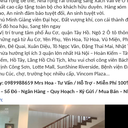
Nhà rộng bề thế, Nhà rộng rãi thoáng sáng Xách vali về Ở
hất cao cấp tặng toàn bộ cho khách hữu duyên. Hàng xóm hi
ao, An ninh đảm bảo tuyệt đối, An sinh tuyệt vời.
hú Minh Giảng viên Đại học,
Đất vượng khí, con cái thành 
ổ đỏ hoa hậu, Sang tên ngay
Vị trí trung tâm phố Âu Cơ, quận Tây Hồ. Ngõ 2 Ô tô thôn
hững ngả từ Âu Cơ, Yên Phụ, Yên Hoa, Từ Hoa, Vũ Miện, P
iên, Đê Quai, Xuân Diệu, Tô Ngọc Vân, Đặng Thai Mai, Nhật 
hừa hưởng lợi ích 3 quận lớn nhất Hà Nội – Hoàn Kiếm – 
iếm, Hồ Tây, Lăng Hồ Chủ Tịch, khu vui chơi công viên Bá
rịnh Công Sơn, Lotte Mall, SunShine Riverside, Bệnh viện
hu Cúc, chợ, trường học nhiều cấp, Vincom Plaza…
y: 0989988659 Mrs Hoa - Tư Vấn / Hỗ Trợ - Miễn Phí 100
 – Sổ Đỏ - Ngân Hàng – Quy Hoạch – Ký Gửi / Mua Bán – N
h: