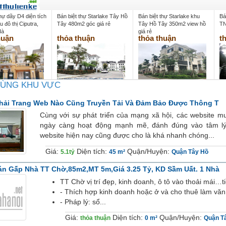
thự dãy D4 diện tích
Bán biệt thự Starlake Tây Hồ
Bán biệt thự Starlake khu
Bá
 đô thị Ciputra,
Tây 480m2 góc giá rẻ
Tây Hồ Tây 350m2 view hồ
TN
Hà
giá rẻ
huận
thỏa thuận
thỏa thuận
t
CÙNG KHU VỰC
hải Trang Web Nào Cũng Truyền Tải Và Đảm Bảo Được Thông T
Cùng với sự phát triển của mạng xã hội, các website 
ngày càng hoạt động mạnh mẽ, đánh đúng vào tâm lý n
website hiện nay cũng được cho là khá nhanh chóng...
Giá:
Diện tích:
Quận/Huyện:
5.1tỷ
45 m²
Quận Tây Hồ
án Gấp Nhà TT Chờ,85m2,MT 5m,giá 3.25 Tỷ, KD Sầm Uất. 1 Nhà
TT Chờ vị trí đẹp, kinh doanh, ô tô vào thoải mái…t
- Thích hợp kinh doanh hoặc ở và cho thuê làm văn
- Pháp lý: sổ...
Giá:
Diện tích:
Quận/Huyện:
thỏa thuận
0 m²
Quận T