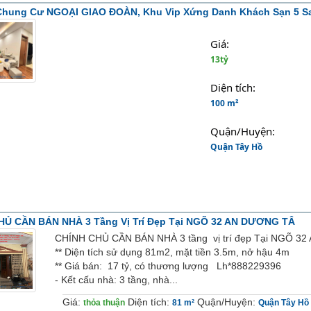
Chung Cư NGOẠI GIAO ĐOÀN, Khu Vip Xứng Danh Khách Sạn 5 Sa
Giá: 
13tỷ
Diện tích: 
100 m²
Quận/Huyện: 
Quận Tây Hồ
HỦ CẦN BÁN NHÀ 3 Tầng Vị Trí Đẹp Tại NGÕ 32 AN DƯƠNG TÂ
CHÍNH CHỦ CẦN BÁN NHÀ 3 tầng vị trí đẹp Tại NGÕ 3
** Diện tích sử dụng 81m2, mặt tiền 3.5m, nở hậu 4m
** Giá bán: 17 tỷ, có thương lượng Lh*888229396
- Kết cấu nhà: 3 tầng, nhà...
Giá:
Diện tích:
Quận/Huyện:
thỏa thuận
81 m²
Quận Tây Hồ