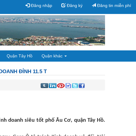
Đăng nhập
Đăng ký
Đăng tin miễn phí
Quận Tây Hồ
Quận khác
DOANH ĐỈNH 11.5 T
inh doanh siêu tốt
phố Âu Cơ, quận Tây Hồ.