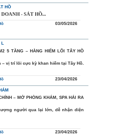
ÁT HỒ
DOANH - SÁT HỒ...
03/05/2026
Hồ
 L
2 5 TẦNG – HÀNG HIẾM LÕI TÂY HỒ
– vị trí lõi cực kỳ khan hiếm tại Tây Hồ.
23/04/2026
Hồ
KHÁM
CHÍNH – MỞ PHÒNG KHÁM, SPA HÁI RA
lượng người qua lại lớn, dễ nhận diện
23/04/2026
Hồ