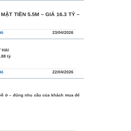
ẶT TIỀN 5.5M – GIÁ 16.3 TỶ –
23/04/2026
Hồ
 HAI
.88 tỷ
22/04/2026
Hồ
 về ở – đúng nhu cầu của khách mua để