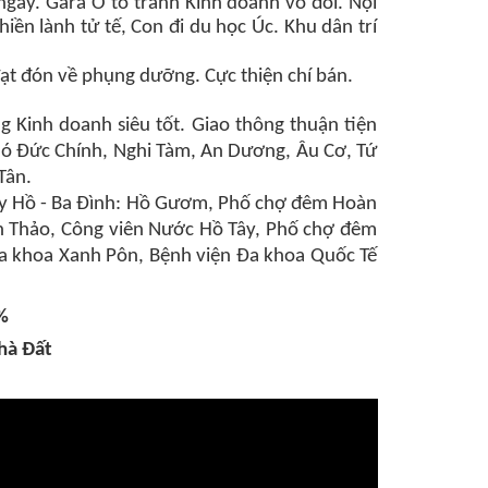
 ngay.
Gara Ô tô tránh Kinh doanh vô đối
. Nội
ền lành tử tế, Con đi du học Úc. Khu dân trí
đạt đón về phụng dưỡng. Cực thiện chí bán.
g Kinh doanh siêu tốt. Giao thông thuận tiện
hó Đức Chính, Nghi Tàm, An Dương, Âu Cơ, Tứ
Tân.
Tây Hồ - Ba Đình: Hồ Gươm, Phố chợ đêm Hoàn
ch Thảo, Công viên Nước Hồ Tây, Phố chợ đêm
 Đa khoa Xanh Pôn, Bệnh viện Đa khoa Quốc Tế
%
hà Đất