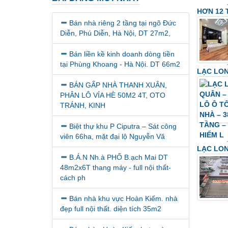
HƠN 12 
Bán nhà riêng 2 tầng tại ngõ Đức
Diễn, Phú Diễn, Hà Nội, DT 27m2,
Bán liền kề kinh doanh dòng tiền
tại Phùng Khoang - Hà Nội. DT 66m2
LẠC LON
BÁN GẤP NHÀ THANH XUÂN,
PHÂN LÔ VỈA HÈ 50M2 4T, OTO
TRÁNH, KINH
Biệt thự khu P Ciputra – Sát công
viên 66ha, mặt đại lộ Nguyễn Vă
LẠC LON
B.Á.N Nh.à PHỐ B.ạch Mai DT
48m2x6T thang máy - full nội thất-
cách ph
Bán nhà khu vực Hoàn Kiếm. nhà
đẹp full nội thất. diện tích 35m2