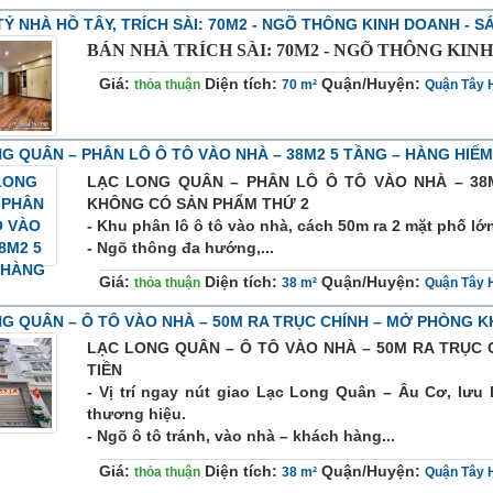
TỶ NHÀ HỒ TÂY, TRÍCH SÀI: 70M2 - NGÕ THÔNG KINH DOANH - S
BÁN NHÀ TRÍCH SÀI: 70M2 - NGÕ THÔNG KINH 
Giá:
Diện tích:
Quận/Huyện:
thỏa thuận
70 m²
Quận Tây 
G QUÂN – PHÂN LÔ Ô TÔ VÀO NHÀ – 38M2 5 TẦNG – HÀNG HIẾM
LẠC LONG QUÂN – PHÂN LÔ Ô TÔ VÀO NHÀ – 38M
KHÔNG CÓ SẢN PHẨM THỨ 2
- Khu phân lô ô tô vào nhà, cách 50m ra 2 mặt phố lớn 
- Ngõ thông đa hướng,...
Giá:
Diện tích:
Quận/Huyện:
thỏa thuận
38 m²
Quận Tây 
G QUÂN – Ô TÔ VÀO NHÀ – 50M RA TRỤC CHÍNH – MỞ PHÒNG 
LẠC LONG QUÂN – Ô TÔ VÀO NHÀ – 50M RA TRỤC 
TIỀN
- Vị trí ngay nút giao Lạc Long Quân – Âu Cơ, lưu 
thương hiệu.
- Ngõ ô tô tránh, vào nhà – khách hàng...
Giá:
Diện tích:
Quận/Huyện:
thỏa thuận
38 m²
Quận Tây 