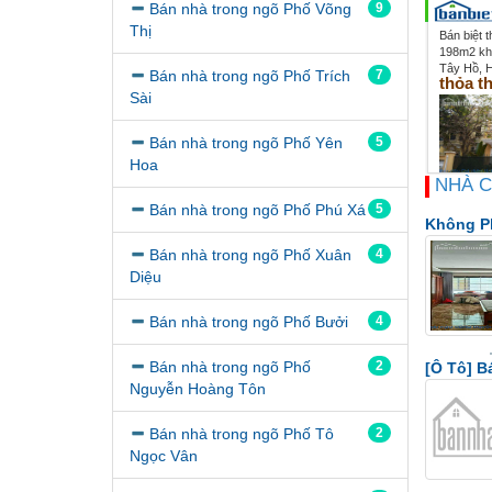
Bán nhà trong ngõ Phố Võng
9
Thị
Bán biệt 
198m2 khu
Tây Hồ, 
Bán nhà trong ngõ Phố Trích
7
thỏa t
Sài
Bán nhà trong ngõ Phố Yên
5
Hoa
NHÀ 
Bán nhà trong ngõ Phố Phú Xá
5
Không P
Bán nhà trong ngõ Phố Xuân
4
Diệu
Bán nhà trong ngõ Phố Bưởi
4
Bán nhà trong ngõ Phố
2
[Ô Tô] B
Nguyễn Hoàng Tôn
Bán nhà trong ngõ Phố Tô
2
Ngọc Vân