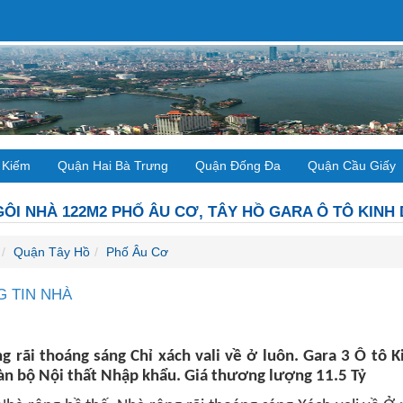
 Kiếm
Quận Hai Bà Trưng
Quận Đống Đa
Quận Cầu Giấy
ÔI NHÀ 122M2 PHỐ ÂU CƠ, TÂY HỒ GARA Ô TÔ KINH 
Quận Tây Hồ
Phố Âu Cơ
 TIN NHÀ
g rãi thoáng sáng Chỉ xách vali về ở luôn.
Gara 3 Ô tô K
àn bộ Nội thất Nhập khẩu. Giá thương lượng 11.5 Tỷ