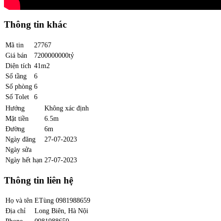
Thông tin khác
Mã tin
27767
Giá bán
7200000000tỷ
Diện tích
41m2
Số tầng
6
Số phòng
6
Số Tolet
6
Hướng
Không xác định
Mặt tiền
6.5m
Đường
6m
Ngày đăng
27-07-2023
Ngày sửa
Ngày hết hạn
27-07-2023
Thông tin liên hệ
Họ và tên
ETùng 0981988659
Địa chỉ
Long Biên, Hà Nội