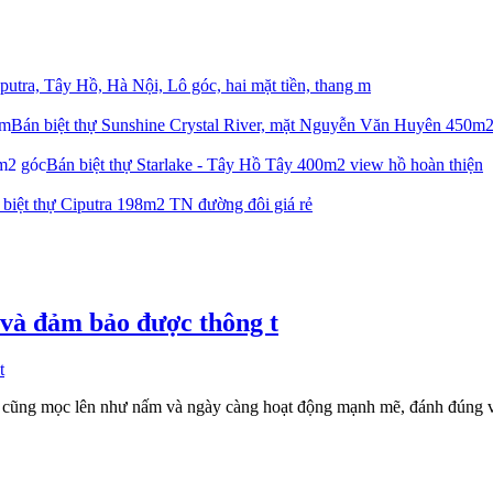
iputra, Tây Hồ, Hà Nội, Lô góc, hai mặt tiền, thang m
Bán biệt thự Sunshine Crystal River, mặt Nguyễn Văn Huyên 450m
Bán biệt thự Starlake - Tây Hồ Tây 400m2 view hồ hoàn thiện
 biệt thự Ciputra 198m2 TN đường đôi giá rẻ
 và đảm bảo được thông t
t cũng mọc lên như nấm và ngày càng hoạt động mạnh mẽ, đánh đúng vào