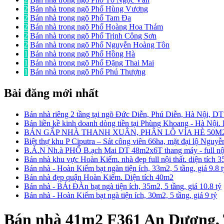
2
Bán nhà trong ngõ Phố Hùng Vương
2
Bán nhà trong ngõ Phố Tam Đa
2
Bán nhà trong ngõ Phố Hoàng Hoa Thám
2
Bán nhà trong ngõ Phố Trịnh Công Sơn
2
Bán nhà trong ngõ Phố Nguyễn Hoàng Tôn
1
Bán nhà trong ngõ Phố Hồng Hà
1
Bán nhà trong ngõ Phố Đặng Thai Mai
1
Bán nhà trong ngõ Phố Phú Thượng
Bài đăng mới nhất
Bán nhà riêng 2 tầng tại ngõ Đức Diễn, Phú Diễn, Hà Nội, D
Bán liền kề kinh doanh dòng tiền tại Phùng Khoang - Hà Nội
BÁN GẤP NHÀ THANH XUÂN, PHÂN LÔ VỈA HÈ 50M2
Biệt thự khu P Ciputra – Sát công viên 66ha, mặt đại lộ Nguy
B.Á.N Nh.à PHỐ B.ạch Mai DT 48m2x6T thang máy - full nội 
Bán nhà khu vực Hoàn Kiếm. nhà đẹp full nội thất. diện tích 
Bán nhà - Hoàn Kiếm bạt ngàn tiện ích, 33m2, 5 tầng, giá 9.8 
Bán nhà đẹp quận Hoàn Kiếm. Diện tích 40m2
Bán nhà - BÁt ĐÀn bạt ngà tiện ích, 35m2, 5 tầng, giá 10.8 tỷ
Bán nhà - Hoàn Kiếm bạt ngà tiện ích, 30m2, 5 tầng, giá 9 tỷ
Bán nhà 41m2 F361 An Dương, 