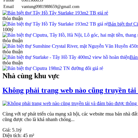
Phone
0981988659
Email
vantung0981988659@gmail.com
Bán biệt thự Tây Hồ Tây Starlake 193m2 TB giá rẻ
thỏa thuận
Bán biệt thự C
100tỷ
thỏa thuận
thỏa thuận
Bán
thỏa thuận
Nhà cùng khu vực
Không phải trang web nào cũng truyền tải
Cùng với sự phát triển của mạng xã hội, các website mua bán nhà đấ
cũng được cho là khá nhanh chóng...
Giá:
5.1tỷ
Diện tích:
45 m²