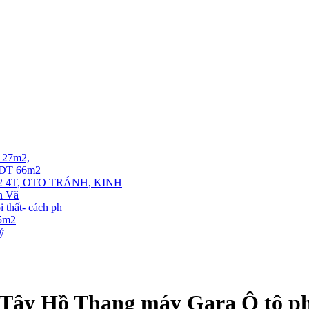
T 27m2,
. DT 66m2
 4T, OTO TRÁNH, KINH
ễn Vă
thất- cách ph
35m2
tỷ
Tây Hồ Thang máy Gara Ô tô phi