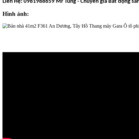
Liên Hệ: 0981988659 Mr Tùng - Chuyên gia
Bất động sả
Hình ảnh: