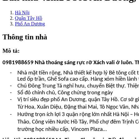
Hà Nội
Quận Tây Hồ
Phố An Dương
Thông tin nhà
Mô tả:
0981988659 Nhà thoáng sáng rực rỡ Xách vali ở luôn.
T
-
Nhà mặt tiền rộng, Nhà thiết kế hợp lý Bê tông cốt
Led ốp trần, Ghế Sofa cao cấp. Hàng xóm hiền lành t
-
Chú Đông Trung Tá nghỉ hưu,
chuyển Biệt thự. Thiệ
-
Sổ đỏ chính chủ, Công chứng trong ngày
-
Vị trí siêu đẹp phố An Dương, quận Tây Hồ. Cơ sở g
Từ Hoa, Xuân Diệu, Đặng thai Mai, Tô Ngọc Vân, Nh
-
Hưởng trọn ích lợi 3 quận rộng lớn nhất Hà Nội – 
Thảo, Công viên Nước Hồ Tây, Phố chợ đêm Trịnh Cô
trường học nhiều cấp, Vincom Plaza…