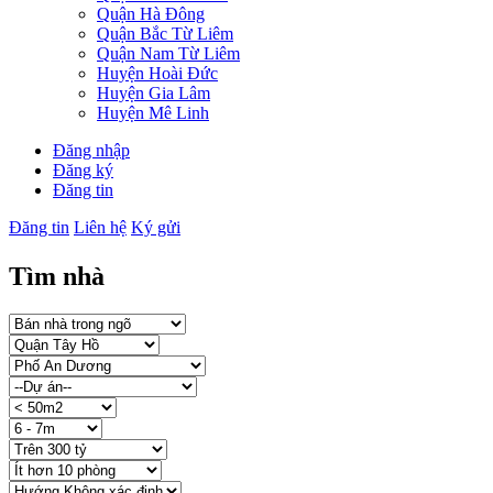
Quận Hà Đông
Quận Bắc Từ Liêm
Quận Nam Từ Liêm
Huyện Hoài Đức
Huyện Gia Lâm
Huyện Mê Linh
Đăng nhập
Đăng ký
Đăng tin
Đăng tin
Liên hệ
Ký gửi
Tìm nhà