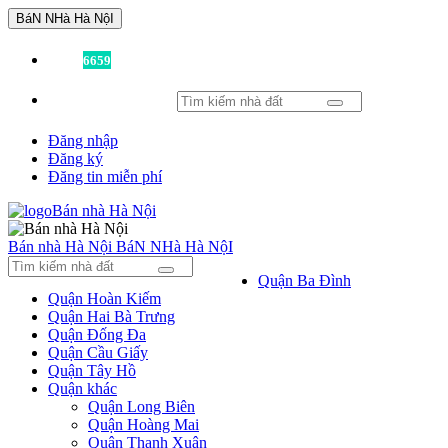
BáN NHà Hà NộI
Đã có
6659
tin được đăng!
Đăng nhập
Đăng ký
Đăng tin miễn phí
Bán nhà Hà Nội
BáN NHà Hà NộI
Quận Ba Đình
Quận Hoàn Kiếm
Quận Hai Bà Trưng
Quận Đống Đa
Quận Cầu Giấy
Quận Tây Hồ
Quận khác
Quận Long Biên
Quận Hoàng Mai
Quận Thanh Xuân