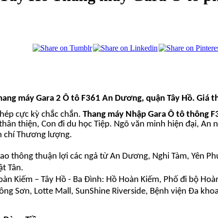
hang máy Gara 2 Ô tô
F361 An Dương, quận Tây Hồ. Giá t
 thép cực kỳ chắc chắn.
Thang máy Nhập Gara Ô tô thông
F
hân thiện, Con đi du học Tiệp. Ngõ văn minh hiện đại, An n
n chí Thương lượng.
iao thông thuận lợi các ngả từ An Dương, Nghi Tàm, Yên Ph
ật Tân.
Hoàn Kiếm – Tây Hồ - Ba Đình: Hồ Hoàn Kiếm, Phố đi bộ Hoà
ng Sơn, Lotte Mall, SunShine Riverside, Bệnh viện Đa kho