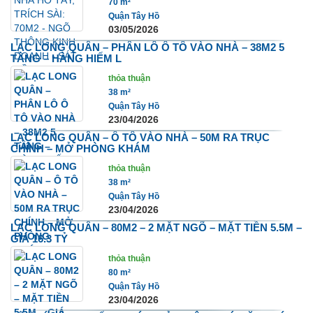
70 m²
Quận Tây Hồ
03/05/2026
LẠC LONG QUÂN – PHÂN LÔ Ô TÔ VÀO NHÀ – 38M2 5
TẦNG – HÀNG HIẾM L
thỏa thuận
38 m²
Quận Tây Hồ
23/04/2026
LẠC LONG QUÂN – Ô TÔ VÀO NHÀ – 50M RA TRỤC
CHÍNH – MỞ PHÒNG KHÁM
thỏa thuận
38 m²
Quận Tây Hồ
23/04/2026
LẠC LONG QUÂN – 80M2 – 2 MẶT NGÕ – MẶT TIỀN 5.5M –
GIÁ 16.3 TỶ
thỏa thuận
80 m²
Quận Tây Hồ
23/04/2026