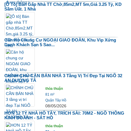
[Ô Tô] Bán Gấp Nhà TT Chờ,85m2,MT 5m,giá 3.25 Tỷ, KD
Sầm Uất. 1 Nhà
Căn Hộ Chung Cư NGOẠI GIAO ĐOÀN, Khu Vip Xứng
Danh Khách Sạn 5 Sao...
CHÍNH CHỦ CẦN BÁN NHÀ 3 Tầng Vị Trí Đẹp Tại NGÕ 32
AN DƯƠNG TÂ
thỏa thuận
81 m²
Quận Tây Hồ
08/05/2026
HƠN 12 TỶ NHÀ HỒ TÂY, TRÍCH SÀI: 70M2 - NGÕ THÔNG
KINH DOANH - SÁT HỒ
thỏa thuận