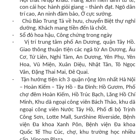
Nội thất Nhập khẩu. Hàng xóm hiền lành tử tế,
con cái học hành giỏi giang – thành đạt. Ngõ dân
trí cao, An ninh đảm bảo, Ở cực sướng.
-
Chú Bảo Trung Tá về hưu,
chuyển Biệt thự nghỉ
dưỡng. Khách mang tiền đến là chốt.
-
Sổ đỏ hoa hậu, Công chứng trong ngày
-
Vị trí trung tâm phố An Dương, quận Tây Hồ.
Giao thông thuận tiện các ngả từ An Dương, Âu
Cơ, Tứ Liên, Nghi Tàm, An Dương, Yên Phụ, Yên
Hoa, Vũ Miện, Xuân Diệu, Nhật Tân, Tô Ngọc
Vân, Đặng Thai Mai, Đê Quai.
-
Tận hưởng tiện ích 3 quận rộng lớn nhất Hà Nội
– Hoàn Kiếm – Tây Hồ - Ba Đình: Hồ Gươm, Phố
chợ đêm Hoàn Kiếm, Hồ Trúc Bạch, Lăng Hồ Chí
Minh, Khu dã ngoại công viên Bách Thảo, khu dã
ngoại công viên Nước Tây Hồ, Phố đi bộ Trịnh
Công Sơn, Lotte Mall, SunShine Riverside, Bệnh
viện Đa khoa Xanh Pôn, Bệnh viện Đa khoa
Quốc Tế Thu Cúc, chợ, khu trường học nhiều
cấp, Vincom Plaza…