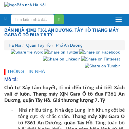
Bán
BÁN NHÀ 43M2 F361 AN DƯƠNG, TÂY HỒ THANG MÁY
nhà
GARA Ô TÔ ĐUA 7.5 TỶ
Hà
Hà Nội
Quận Tây Hồ
Phố An Dương
Nội
THÔNG TIN NHÀ
Mô tả:
Chủ tự Xây tâm huyết, tỉ mỉ đến từng chi tiết Xách
vali ở luôn.
Thang máy XỊN Gara Ô tô đua
F361 An
Dương, quận Tây Hồ. Giá thương lượng 7. Tỷ
-
Nhà nhiều tầng, Nhà đẹp Lung linh Khung cột bê
tông cực kỳ chắc chắn.
Thang máy XỊN Gara Ô
tô
F361 An Dương, quận Tây Hồ
. Tặng toàn bộ