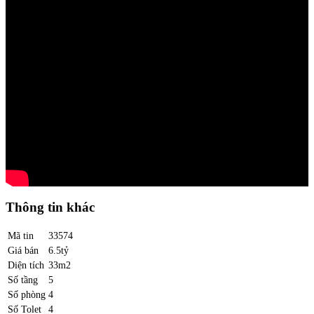
Thông tin khác
Mã tin
33574
Giá bán
6.5tỷ
Diện tích
33m2
Số tầng
5
Số phòng
4
Số Tolet
4