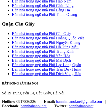
Bán nhà trong ngõ nhà Phố Hào Nam
Bán nhà trong ngõ nhà Phố Chùa Láng
Bán nhà trong ngõ nhà Phố Láng Hạ
Bán nhà trong ngõ nhà Phố Thịnh Quang
Quận Cầu Giấy
Bán nhà trong ngõ nhà Phố Cầu Giấy
Bán nhà trong ngõ nhà Phố Hoàng Quốc Việt
Bán nhà trong ngõ nhà Phố Nguyễn Khang
Bán nhà trong ngõ nhà Phố Hồ Tùng Mậu
Bán nhà trong ngõ nhà Phố Trung Kính
Bán nhà trong ngõ nhà Phố Yên Hòa
Bán nhà trong ngõ nhà Phố Mai Dịch
Bán nhà trong ngõ nhà Phố Lạc Long Quân
Bán nhà trong ngõ nhà Phố Trần Duy Hưng
Bán nhà trong ngõ nhà Phố Dịch Vọng Hậu
BẤT ĐỘNG SẢN HÀ NỘI
Số 19 Trung Yên 14, Cầu Giấy, Hà Nội
Hotline:
0917836226
|
Email:
bannhahanoi.net@gmail.com
|
Facebook:
bannhahanoi.net
|
Twitter:
bannhahanoinet