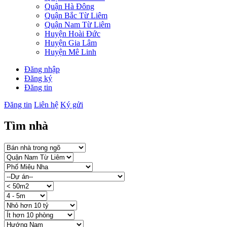
Quận Hà Đông
Quận Bắc Từ Liêm
Quận Nam Từ Liêm
Huyện Hoài Đức
Huyện Gia Lâm
Huyện Mê Linh
Đăng nhập
Đăng ký
Đăng tin
Đăng tin
Liên hệ
Ký gửi
Tìm nhà