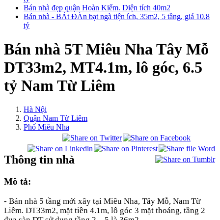
Bán nhà đẹp quận Hoàn Kiếm. Diện tích 40m2
Bán nhà - BÁt ĐÀn bạt ngà tiện ích, 35m2, 5 tầng, giá 10.8
tỷ
Bán nhà 5T Miêu Nha Tây Mỗ
DT33m2, MT4.1m, lô góc, 6.5
tỷ Nam Từ Liêm
Hà Nội
Quận Nam Từ Liêm
Phố Miêu Nha
Thông tin nhà
Mô tả:
- Bán nhà 5 tầng mới xây tại Miêu Nha, Tây Mỗ, Nam Từ
Liêm. DT33m2
,
mặt tiền 4.1m, lô góc 3 mặt thoáng, tầng 2
đua sàn DT sử dụng tầng 2 – 5 là 36m2.