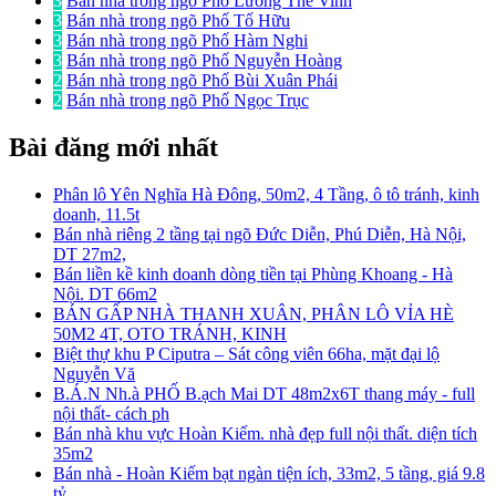
3
Bán nhà trong ngõ Phố Lương Thế Vinh
3
Bán nhà trong ngõ Phố Tố Hữu
3
Bán nhà trong ngõ Phố Hàm Nghi
3
Bán nhà trong ngõ Phố Nguyễn Hoàng
2
Bán nhà trong ngõ Phố Bùi Xuân Phái
2
Bán nhà trong ngõ Phố Ngọc Trục
Bài đăng mới nhất
Phân lô Yên Nghĩa Hà Đông, 50m2, 4 Tầng, ô tô tránh, kinh
doanh, 11.5t
Bán nhà riêng 2 tầng tại ngõ Đức Diễn, Phú Diễn, Hà Nội,
DT 27m2,
Bán liền kề kinh doanh dòng tiền tại Phùng Khoang - Hà
Nội. DT 66m2
BÁN GẤP NHÀ THANH XUÂN, PHÂN LÔ VỈA HÈ
50M2 4T, OTO TRÁNH, KINH
Biệt thự khu P Ciputra – Sát công viên 66ha, mặt đại lộ
Nguyễn Vă
B.Á.N Nh.à PHỐ B.ạch Mai DT 48m2x6T thang máy - full
nội thất- cách ph
Bán nhà khu vực Hoàn Kiếm. nhà đẹp full nội thất. diện tích
35m2
Bán nhà - Hoàn Kiếm bạt ngàn tiện ích, 33m2, 5 tầng, giá 9.8
tỷ