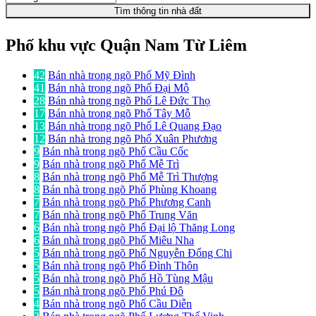
Tìm thông tin nhà đất
Phố khu vực Quận Nam Từ Liêm
42
Bán nhà trong ngõ Phố Mỹ Đình
41
Bán nhà trong ngõ Phố Đại Mỗ
28
Bán nhà trong ngõ Phố Lê Đức Thọ
17
Bán nhà trong ngõ Phố Tây Mỗ
13
Bán nhà trong ngõ Phố Lê Quang Đạo
12
Bán nhà trong ngõ Phố Xuân Phương
9
Bán nhà trong ngõ Phố Cầu Cốc
9
Bán nhà trong ngõ Phố Mễ Trì
8
Bán nhà trong ngõ Phố Mễ Trì Thượng
8
Bán nhà trong ngõ Phố Phùng Khoang
7
Bán nhà trong ngõ Phố Phương Canh
7
Bán nhà trong ngõ Phố Trung Văn
6
Bán nhà trong ngõ Phố Đại lộ Thăng Long
6
Bán nhà trong ngõ Phố Miêu Nha
5
Bán nhà trong ngõ Phố Nguyễn Đổng Chi
5
Bán nhà trong ngõ Phố Đình Thôn
5
Bán nhà trong ngõ Phố Hồ Tùng Mậu
5
Bán nhà trong ngõ Phố Phú Đô
4
Bán nhà trong ngõ Phố Cầu Diễn