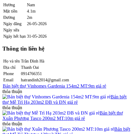
Hướng
Nam
Mặt tiền
4.1m
Đường
2m
Ngày đăng
26-05-2026
Ngày sửa
Ngày hết hạn
31-05-2026
Thông tin liên hệ
Họ và tên
Trần Đình Hà
Địa chỉ
Thanh Oai
Phone
0914766351
Email
hatrandinh2014@gmail.com
Bán biệt thự Vinhomes Gardenia 154m2 MT:9m giá rẻ
thỏa thuận
Bán biệt
thự Mễ Trì Hạ 203m2 ĐB và ĐN giá rẻ
thỏa thuận
Bán biệt thự
Xuân Phương Tasco 200m2 MT:10m giá rẻ
thỏa thuận
Bán biệt