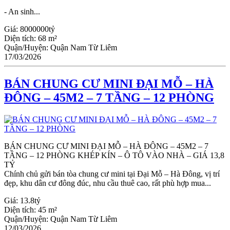
- An sinh...
Giá:
8000000tỷ
Diện tích:
68 m²
Quận/Huyện:
Quận Nam Từ Liêm
17/03/2026
BÁN CHUNG CƯ MINI ĐẠI MỖ – HÀ
ĐÔNG – 45M2 – 7 TẦNG – 12 PHÒNG
BÁN CHUNG CƯ MINI ĐẠI MỖ – HÀ ĐÔNG – 45M2 – 7
TẦNG – 12 PHÒNG KHÉP KÍN – Ô TÔ VÀO NHÀ – GIÁ 13,8
TỶ
Chính chủ gửi bán tòa chung cư mini tại Đại Mỗ – Hà Đông, vị trí
đẹp, khu dân cư đông đúc, nhu cầu thuê cao, rất phù hợp mua...
Giá:
13.8tỷ
Diện tích:
45 m²
Quận/Huyện:
Quận Nam Từ Liêm
12/03/2026