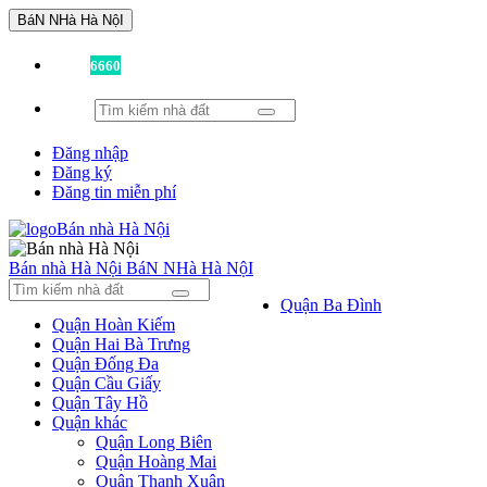
BáN NHà Hà NộI
Đã có
6660
tin được đăng!
Đăng nhập
Đăng ký
Đăng tin miễn phí
Bán nhà Hà Nội
BáN NHà Hà NộI
Quận Ba Đình
Quận Hoàn Kiếm
Quận Hai Bà Trưng
Quận Đống Đa
Quận Cầu Giấy
Quận Tây Hồ
Quận khác
Quận Long Biên
Quận Hoàng Mai
Quận Thanh Xuân