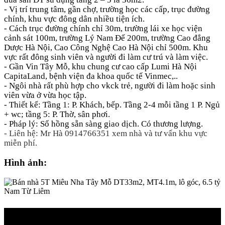
-
Vị trí trung tâm, gần chợ, trường học các cấp, trục đường
chính, khu vực đông dân nhiều tiện ích.
- Cách trục đường chính chỉ 30m, trường lái xe học viện
cảnh sát 100m, trường Lý Nam Đế 200m, trường Cao đẳng
Dược Hà Nội, Cao Công Nghệ Cao Hà Nội chỉ 500m. Khu
vực rất đông sinh viên và người đi làm cư trú và làm việc.
- Gần Vin Tây Mỗ, khu chung cư cao cấp Lumi Hà Nội
CapitaLand, bệnh viện đa khoa quốc tế Vinmec,..
- Ngôi nhà rất phù hợp cho vkck trẻ, người đi làm hoặc sinh
viên vừa ở vừa học tập.
- Thiết kế: Tầng 1: P. Khách, bếp. Tầng 2-4 mỗi tầng 1 P. Ngủ
+ wc; tầng 5: P. Thờ, sân phơi.
-
Pháp lý:
Sổ hồng
sẵn sàng giao dịch. Có thương lượng.
- Liên hệ: Mr Hà 0914766351 xem nhà
và tư vấn khu vực
miễn phí
.
Hình ảnh: