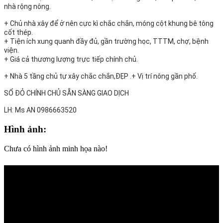
nhà rộng nông.
+ Chủ nhà xây để ở nên cực kì chắc chắn, móng cột khung bê tông
cốt thép.
+ Tiện ích xung quanh đầy đủ, gần trường học, TTTM, chợ, bệnh
viện.
+ Giá cả thương lượng trực tiếp chính chủ.
+ Nhà 5 tầng chủ tự xây chắc chắn,ĐẸP .+ Vị trí nông gần phố.
SỔ ĐỎ CHÍNH CHỦ SẴN SÀNG GIAO DỊCH
LH: Ms AN 0986663520
Hình ảnh:
Chưa có hình ảnh minh họa nào!