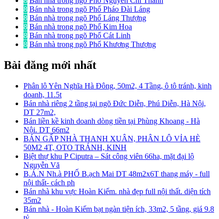
8
Bán nhà trong ngõ Phố Nguyễn Chí Thanh
8
Bán nhà trong ngõ Phố Pháo Đài Láng
8
Bán nhà trong ngõ Phố Láng Thượng
8
Bán nhà trong ngõ Phố Kim Hoa
8
Bán nhà trong ngõ Phố Cát Linh
8
Bán nhà trong ngõ Phố Khương Thượng
Bài đăng mới nhất
Phân lô Yên Nghĩa Hà Đông, 50m2, 4 Tầng, ô tô tránh, kinh
doanh, 11.5t
Bán nhà riêng 2 tầng tại ngõ Đức Diễn, Phú Diễn, Hà Nội,
DT 27m2,
Bán liền kề kinh doanh dòng tiền tại Phùng Khoang - Hà
Nội. DT 66m2
BÁN GẤP NHÀ THANH XUÂN, PHÂN LÔ VỈA HÈ
50M2 4T, OTO TRÁNH, KINH
Biệt thự khu P Ciputra – Sát công viên 66ha, mặt đại lộ
Nguyễn Vă
B.Á.N Nh.à PHỐ B.ạch Mai DT 48m2x6T thang máy - full
nội thất- cách ph
Bán nhà khu vực Hoàn Kiếm. nhà đẹp full nội thất. diện tích
35m2
Bán nhà - Hoàn Kiếm bạt ngàn tiện ích, 33m2, 5 tầng, giá 9.8
tỷ