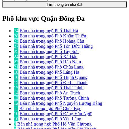
Tìm thông tin nhà đất
Phố khu vực Quận Đống Đa
74
Bán nhà trong ngõ Phố Thái Hà
28
Bán nhà trong ngõ Phố Khâm Thiên
27
Bán nhà trong ngõ Phố Hoàng Cầu
27
Bán nhà trong ngõ Phố Tôn Đức Thắng
25
Bán nhà trong ngõ Phố Tây Sơn
24
Bán nhà trong ngõ Phố Xã Đàn
22
Bán nhà trong ngõ Phố Hào Nam
21
Bán nhà trong ngõ Phố Chùa Láng
18
Bán nhà trong ngõ Phố Láng Hạ
16
Bán nhà trong ngõ Phố Thịnh Quang
15
Bán nhà trong ngõ Phố Đê La Thành
15
Bán nhà trong ngõ Phố Thái Thịnh
14
Bán nhà trong ngõ Phố An Trạch
13
Bán nhà trong ngõ Phố Trường Chinh
12
Bán nhà trong ngõ Phố Nguyễn Lương Bằng
11
Bán nhà trong ngõ Phố Chùa Bộc
10
Bán nhà trong ngõ Phố Đặng Văn Ngữ
10
Bán nhà trong ngõ Phố Yên Lãng
9
Bán nhà trong ngõ Phố Hồ Văn Chương