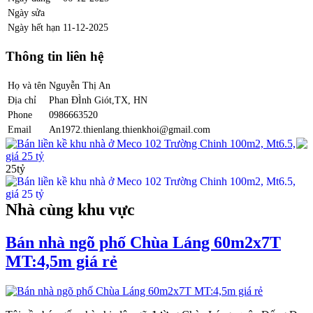
Ngày sửa
Ngày hết hạn
11-12-2025
Thông tin liên hệ
Họ và tên
Nguyễn Thị An
Địa chỉ
Phan ĐÌnh Giót,TX, HN
Phone
0986663520
Email
An1972.thienlang.thienkhoi@gmail.com
Bán liền kề khu nhà ở Meco 102 Trường Chinh 100m2, Mt6.5,
giá 25 tỷ
25tỷ
Nhà cùng khu vực
Bán nhà ngõ phố Chùa Láng 60m2x7T
MT:4,5m giá rẻ