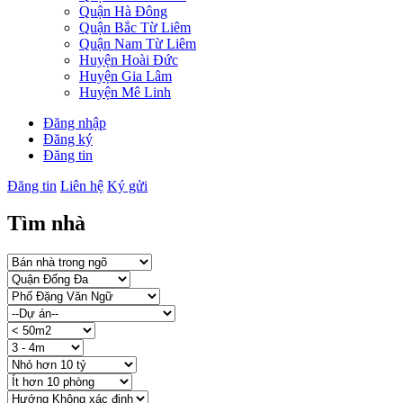
Quận Hà Đông
Quận Bắc Từ Liêm
Quận Nam Từ Liêm
Huyện Hoài Đức
Huyện Gia Lâm
Huyện Mê Linh
Đăng nhập
Đăng ký
Đăng tin
Đăng tin
Liên hệ
Ký gửi
Tìm nhà