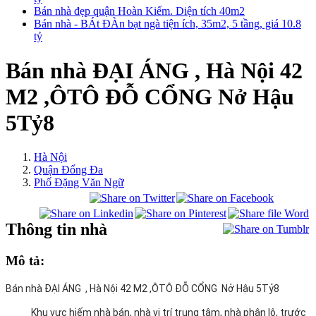
Bán nhà đẹp quận Hoàn Kiếm. Diện tích 40m2
Bán nhà - BÁt ĐÀn bạt ngà tiện ích, 35m2, 5 tầng, giá 10.8
tỷ
Bán nhà ĐẠI ÁNG , Hà Nội 42
M2 ,ÔTÔ ĐỖ CỔNG Nở Hậu
5Tỷ8
Hà Nội
Quận Đống Đa
Phố Đặng Văn Ngữ
Thông tin nhà
Mô tả:
Bán nhà ĐẠI ÁNG , Hà Nội 42 M2 ,ÔTÔ ĐỖ CỔNG Nở Hậu 5Tỷ8
Khu vực hiếm nhà bán, nhà vị trí trung tâm, nhà phân lô, trước