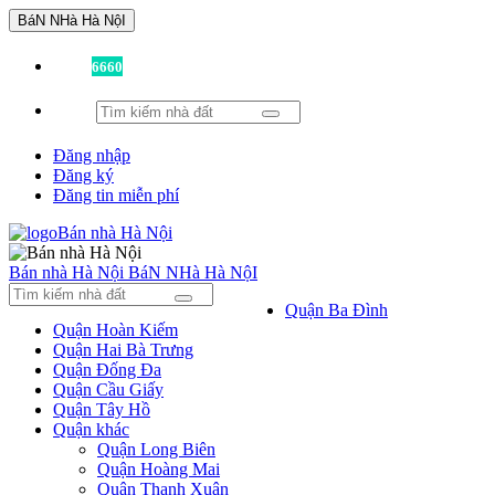
BáN NHà Hà NộI
Đã có
6660
tin được đăng!
Đăng nhập
Đăng ký
Đăng tin miễn phí
Bán nhà Hà Nội
BáN NHà Hà NộI
Quận Ba Đình
Quận Hoàn Kiếm
Quận Hai Bà Trưng
Quận Đống Đa
Quận Cầu Giấy
Quận Tây Hồ
Quận khác
Quận Long Biên
Quận Hoàng Mai
Quận Thanh Xuân