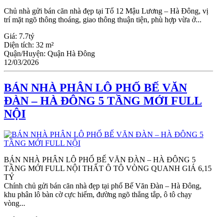
Chủ nhà gửi bán căn nhà đẹp tại Tổ 12 Mậu Lương – Hà Đông, vị
trí mặt ngõ thông thoáng, giao thông thuận tiện, phù hợp vừa ở...
Giá:
7.7tỷ
Diện tích:
32 m²
Quận/Huyện:
Quận Hà Đông
12/03/2026
BÁN NHÀ PHÂN LÔ PHỐ BẾ VĂN
ĐÀN – HÀ ĐÔNG 5 TẦNG MỚI FULL
NỘI
BÁN NHÀ PHÂN LÔ PHỐ BẾ VĂN ĐÀN – HÀ ĐÔNG 5
TẦNG MỚI FULL NỘI THẤT Ô TÔ VÒNG QUANH GIÁ 6,15
TỶ
Chính chủ gửi bán căn nhà đẹp tại phố Bế Văn Đàn – Hà Đông,
khu phân lô bàn cờ cực hiếm, đường ngõ thẳng tắp, ô tô chạy
vòng...