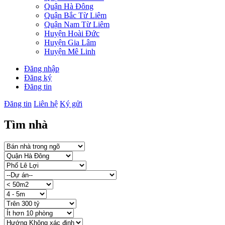
Quận Hà Đông
Quận Bắc Từ Liêm
Quận Nam Từ Liêm
Huyện Hoài Đức
Huyện Gia Lâm
Huyện Mê Linh
Đăng nhập
Đăng ký
Đăng tin
Đăng tin
Liên hệ
Ký gửi
Tìm nhà