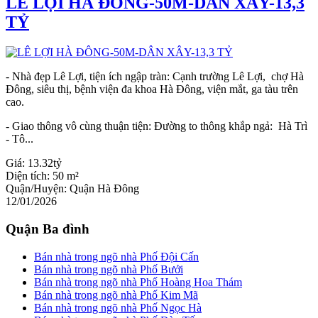
LÊ LỢI HÀ ĐÔNG-50M-DÂN XÂY-13,3
TỶ
- Nhà đẹp Lê Lợi, tiện ích ngập tràn: Cạnh trường Lê Lợi, chợ Hà
Đông, siêu thị, bệnh viện đa khoa Hà Đông, viện mắt, ga tàu trên
cao.
- Giao thông vô cùng thuận tiện: Đường to thông khắp ngả: Hà Trì
- Tô...
Giá:
13.32tỷ
Diện tích:
50 m²
Quận/Huyện:
Quận Hà Đông
12/01/2026
Quận Ba đình
Bán nhà trong ngõ nhà Phố Đội Cấn
Bán nhà trong ngõ nhà Phố Bưởi
Bán nhà trong ngõ nhà Phố Hoàng Hoa Thám
Bán nhà trong ngõ nhà Phố Kim Mã
Bán nhà trong ngõ nhà Phố Ngọc Hà