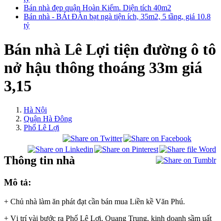
Bán nhà đẹp quận Hoàn Kiếm. Diện tích 40m2
Bán nhà - BÁt ĐÀn bạt ngà tiện ích, 35m2, 5 tầng, giá 10.8
tỷ
Bán nhà Lê Lợi tiện đường ô tô
nở hậu thông thoáng 33m giá
3,15
Hà Nội
Quận Hà Đông
Phố Lê Lợi
Thông tin nhà
Mô tả:
+ Chủ nhà làm ăn phát đạt cần bán mua Liền kề Văn Phú.
+ Vị trí vài bước ra Phố Lê Lợi, Quang Trung, kinh doanh sầm uất