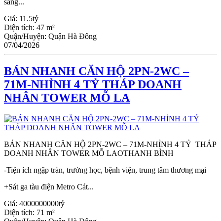
sáng...
Giá:
11.5tỷ
Diện tích:
47 m²
Quận/Huyện:
Quận Hà Đông
07/04/2026
BÁN NHANH CĂN HỘ 2PN-2WC –
71M-NHỈNH 4 TỶ THÁP DOANH
NHÂN TOWER MỖ LA
BÁN NHANH CĂN HỘ 2PN-2WC – 71M-NHỈNH 4 TỶ THÁP
DOANH NHÂN TOWER MỖ LAOTHANH BÌNH
-Tiện ích ngập tràn, trường học, bệnh viện, trung tâm thương mại
+Sát ga tàu điện Metro Cát...
Giá:
4000000000tỷ
Diện tích:
71 m²