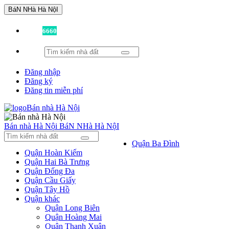
BáN NHà Hà NộI
Đã có
6660
tin được đăng!
Đăng nhập
Đăng ký
Đăng tin miễn phí
Bán nhà Hà Nội
BáN NHà Hà NộI
Quận Ba Đình
Quận Hoàn Kiếm
Quận Hai Bà Trưng
Quận Đống Đa
Quận Cầu Giấy
Quận Tây Hồ
Quận khác
Quận Long Biên
Quận Hoàng Mai
Quận Thanh Xuân