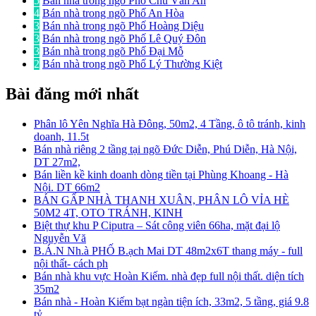
5
Bán nhà trong ngõ Phố Chu Văn An
4
Bán nhà trong ngõ Phố An Hòa
3
Bán nhà trong ngõ Phố Hoàng Diệu
3
Bán nhà trong ngõ Phố Lê Quý Đôn
3
Bán nhà trong ngõ Phố Đại Mỗ
2
Bán nhà trong ngõ Phố Lý Thường Kiệt
Bài đăng mới nhất
Phân lô Yên Nghĩa Hà Đông, 50m2, 4 Tầng, ô tô tránh, kinh
doanh, 11.5t
Bán nhà riêng 2 tầng tại ngõ Đức Diễn, Phú Diễn, Hà Nội,
DT 27m2,
Bán liền kề kinh doanh dòng tiền tại Phùng Khoang - Hà
Nội. DT 66m2
BÁN GẤP NHÀ THANH XUÂN, PHÂN LÔ VỈA HÈ
50M2 4T, OTO TRÁNH, KINH
Biệt thự khu P Ciputra – Sát công viên 66ha, mặt đại lộ
Nguyễn Vă
B.Á.N Nh.à PHỐ B.ạch Mai DT 48m2x6T thang máy - full
nội thất- cách ph
Bán nhà khu vực Hoàn Kiếm. nhà đẹp full nội thất. diện tích
35m2
Bán nhà - Hoàn Kiếm bạt ngàn tiện ích, 33m2, 5 tầng, giá 9.8
tỷ