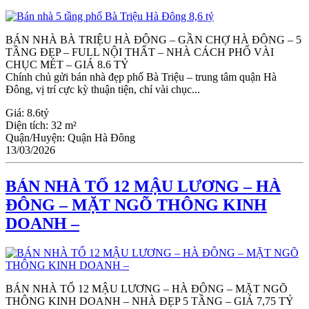
BÁN NHÀ BÀ TRIỆU HÀ ĐÔNG – GẦN CHỢ HÀ ĐÔNG – 5
TẦNG ĐẸP – FULL NỘI THẤT – NHÀ CÁCH PHỐ VÀI
CHỤC MÉT – GIÁ 8.6 TỶ
Chính chủ gửi bán nhà đẹp phố Bà Triệu – trung tâm quận Hà
Đông, vị trí cực kỳ thuận tiện, chỉ vài chục...
Giá:
8.6tỷ
Diện tích:
32 m²
Quận/Huyện:
Quận Hà Đông
13/03/2026
BÁN NHÀ TỔ 12 MẬU LƯƠNG – HÀ
ĐÔNG – MẶT NGÕ THÔNG KINH
DOANH –
BÁN NHÀ TỔ 12 MẬU LƯƠNG – HÀ ĐÔNG – MẶT NGÕ
THÔNG KINH DOANH – NHÀ ĐẸP 5 TẦNG – GIÁ 7,75 TỶ