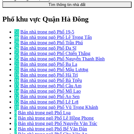
Tìm thông tin nhà đất
Phố khu vực Quận Hà Đông
51
Bán nhà trong ngõ Phố 19-5
46
Bán nhà trong ngõ Phố Lê Trọng Tấn
29
Bán nhà trong ngõ Phố Trần Phú
26
Bán nhà trong ngõ Phố Đa Sĩ
25
Bán nhà trong ngõ Phố Chiến Thắng
25
Bán nhà trong ngõ Phố Nguyễn Thanh Bình
21
Bán nhà trong ngõ Phố Ba La
21
Bán nhà trong ngõ Phố Mậu Lương
19
Bán nhà trong ngõ Phố Hà Trì
16
Bán nhà trong ngõ Phố Bà Triệu
15
Bán nhà trong ngõ Phố Cầu Am
14
Bán nhà trong ngõ Phố Mỗ Lao
12
Bán nhà trong ngõ Phố Ao Sen
12
Bán nhà trong ngõ Phố Lê Lợi
10
Bán nhà trong ngõ Phố Vũ Trọng Khánh
8
Bán nhà trong ngõ Phố Lụa
8
Bán nhà trong ngõ Phố Lê Hồng Phong
7
Bán nhà trong ngõ Phố Nguyễn Văn Trác
5
Bán nhà trong ngõ Phố Bế Văn Đàn