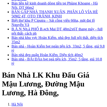
Bán liền kề kinh doanh dòng tiền tại Phùng Khoang - Hà
Nội. DT 66m2
BÁN GẤP NHÀ THANH XUÂN, PHÂN LÔ VỈA HÈ
50M2 4T, OTO TRÁNH, KINH
Biệt thự khu P Ciputra – Sát công viên 66ha, mặt đại lộ
Nguyễn Vă
B.Á.N Nh.à PHỐ B.ạch Mai DT 48m2x6T thang máy - full
nội thất- cách ph
Bán nhà khu vực Hoàn Kiếm. nhà đẹp full nội thất. diện tích
35m2
Bán nhà - Hoàn Kiếm bạt ngàn tiện ích, 33m2, 5 tầng, giá 9.8
tỷ
Bán nhà đẹp quận Hoàn Kiếm. Diện tích 40m2
Bán nhà - BÁt ĐÀn bạt ngà tiện ích, 35m2, 5 tầng, giá 10.8
tỷ
Bán Nhà LK Khu Đấu Giá
Mậu Lương, Đường Mậu
Lương, Hà Đông,
Hà Nội