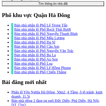
Tìm thông tin nhà đất
Phố khu vực Quận Hà Đông
3
Bán nhà phân lô Phố Lê Trọng Tấn
2
Bán nhà phân lô Phố Bạch Thái Bưởi
2
Bán nhà phân lô Phố Nguyễn Thanh Bình
2
Bán nhà phân lô Phố Mậu Lương
2
Bán nhà phân lô Phố Đa Sĩ
2
Bán nhà phân lô Phố Cầu Am
2
Bán nhà phân lô Phố Nguyễn Văn Trác
1
Bán nhà phân lô Phố Ba La
1
Bán nhà phân lô Phố Ao Sen
1
Bán nhà phân lô Phố Lụa
1
Bán nhà phân lô Phố Lê Hồng Phong
1
Bán nhà phân lô Phố Chiến Thắng
Bài đăng mới nhất
Phân lô Yên Nghĩa Hà Đông, 50m2, 4 Tầng, ô tô tránh, kinh
doanh, 11.5t
Bán nhà riêng 2 tầng tại ngõ Đức Diễn, Phú Diễn, Hà Nội,
DT 27m2,