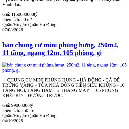
Vành đai...
Giá:
1150000000tỷ
Diện tích:
50 m²
Quận/Huyện:
Quận Hà Đông
07/08/2026
bán chung cư mini phùng hưng, 250m2,
11 tầng, ngang 12m, 105 phòng, gi
+ CHUNG CƯ MINI PHÙNG HƯNG - HÀ ĐÔNG - GÀ ĐẺ
TRỨNG VÀNG – TÒA NHÀ DÒNG TIỀN SIÊU KHỦNG - 10
TẦNG NỔI, TẦNG HẦM – 2 THANG MÁY – 105 PHÒNG
KHÉP KÍN - ĐƯỜNG TRƯỚC...
Giá:
99000000tỷ
Diện tích:
250 m²
Quận/Huyện:
Quận Hà Đông
04/10/2025