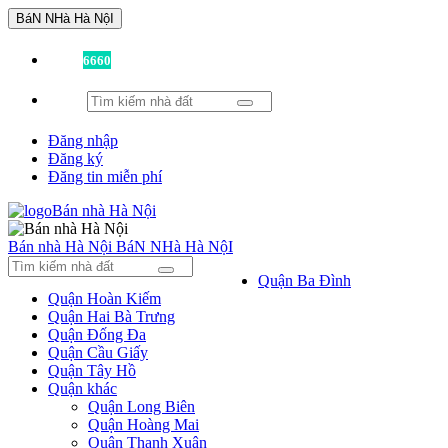
BáN NHà Hà NộI
Đã có
6660
tin được đăng!
Đăng nhập
Đăng ký
Đăng tin miễn phí
Bán nhà Hà Nội
BáN NHà Hà NộI
Quận Ba Đình
Quận Hoàn Kiếm
Quận Hai Bà Trưng
Quận Đống Đa
Quận Cầu Giấy
Quận Tây Hồ
Quận khác
Quận Long Biên
Quận Hoàng Mai
Quận Thanh Xuân