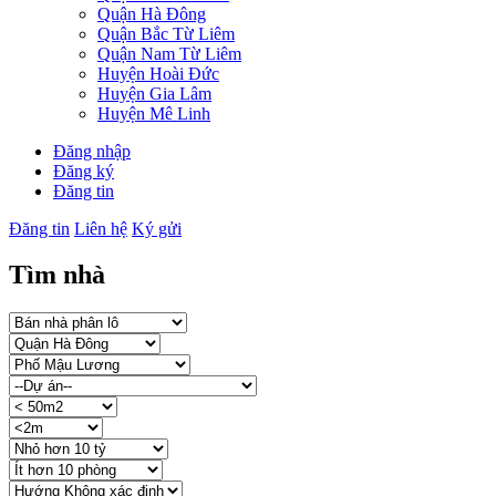
Quận Hà Đông
Quận Bắc Từ Liêm
Quận Nam Từ Liêm
Huyện Hoài Đức
Huyện Gia Lâm
Huyện Mê Linh
Đăng nhập
Đăng ký
Đăng tin
Đăng tin
Liên hệ
Ký gửi
Tìm nhà