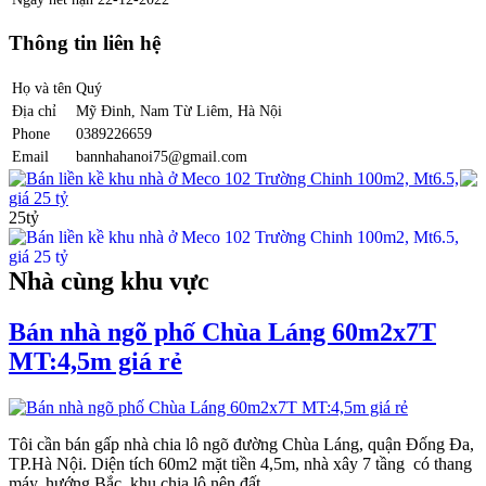
Thông tin liên hệ
Họ và tên
Quý
Địa chỉ
Mỹ Đinh, Nam Từ Liêm, Hà Nội
Phone
0389226659
Email
bannhahanoi75@gmail.com
Bán liền kề khu nhà ở Meco 102 Trường Chinh 100m2, Mt6.5,
giá 25 tỷ
25tỷ
Nhà cùng khu vực
Bán nhà ngõ phố Chùa Láng 60m2x7T
MT:4,5m giá rẻ
Tôi cần bán gấp nhà chia lô ngõ đường Chùa Láng, quận Đống Đa,
TP.Hà Nội. Diện tích 60m2 mặt tiền 4,5m, nhà xây 7 tầng có thang
máy, hướng Bắc, khu chia lô nên đất...