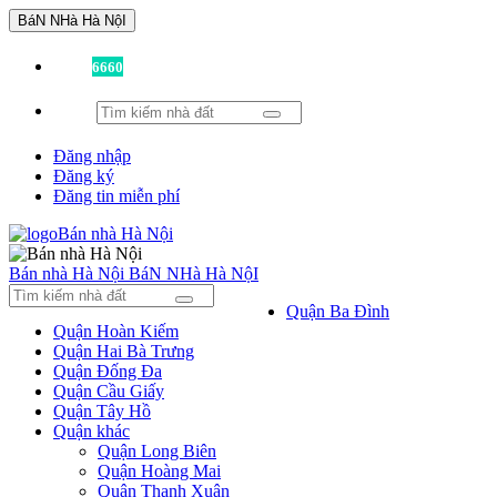
BáN NHà Hà NộI
Đã có
6660
tin được đăng!
Đăng nhập
Đăng ký
Đăng tin miễn phí
Bán nhà Hà Nội
BáN NHà Hà NộI
Quận Ba Đình
Quận Hoàn Kiếm
Quận Hai Bà Trưng
Quận Đống Đa
Quận Cầu Giấy
Quận Tây Hồ
Quận khác
Quận Long Biên
Quận Hoàng Mai
Quận Thanh Xuân