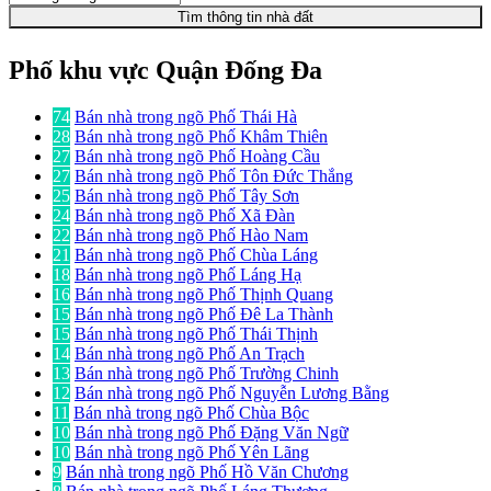
Tìm thông tin nhà đất
Phố khu vực Quận Đống Đa
74
Bán nhà trong ngõ Phố Thái Hà
28
Bán nhà trong ngõ Phố Khâm Thiên
27
Bán nhà trong ngõ Phố Hoàng Cầu
27
Bán nhà trong ngõ Phố Tôn Đức Thắng
25
Bán nhà trong ngõ Phố Tây Sơn
24
Bán nhà trong ngõ Phố Xã Đàn
22
Bán nhà trong ngõ Phố Hào Nam
21
Bán nhà trong ngõ Phố Chùa Láng
18
Bán nhà trong ngõ Phố Láng Hạ
16
Bán nhà trong ngõ Phố Thịnh Quang
15
Bán nhà trong ngõ Phố Đê La Thành
15
Bán nhà trong ngõ Phố Thái Thịnh
14
Bán nhà trong ngõ Phố An Trạch
13
Bán nhà trong ngõ Phố Trường Chinh
12
Bán nhà trong ngõ Phố Nguyễn Lương Bằng
11
Bán nhà trong ngõ Phố Chùa Bộc
10
Bán nhà trong ngõ Phố Đặng Văn Ngữ
10
Bán nhà trong ngõ Phố Yên Lãng
9
Bán nhà trong ngõ Phố Hồ Văn Chương