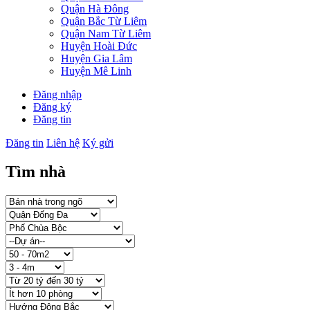
Quận Hà Đông
Quận Bắc Từ Liêm
Quận Nam Từ Liêm
Huyện Hoài Đức
Huyện Gia Lâm
Huyện Mê Linh
Đăng nhập
Đăng ký
Đăng tin
Đăng tin
Liên hệ
Ký gửi
Tìm nhà