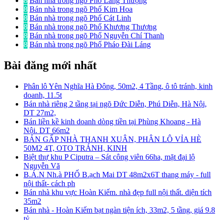
8
Bán nhà trong ngõ Phố Láng Thượng
8
Bán nhà trong ngõ Phố Kim Hoa
8
Bán nhà trong ngõ Phố Cát Linh
8
Bán nhà trong ngõ Phố Khương Thượng
8
Bán nhà trong ngõ Phố Nguyễn Chí Thanh
8
Bán nhà trong ngõ Phố Pháo Đài Láng
Bài đăng mới nhất
Phân lô Yên Nghĩa Hà Đông, 50m2, 4 Tầng, ô tô tránh, kinh
doanh, 11.5t
Bán nhà riêng 2 tầng tại ngõ Đức Diễn, Phú Diễn, Hà Nội,
DT 27m2,
Bán liền kề kinh doanh dòng tiền tại Phùng Khoang - Hà
Nội. DT 66m2
BÁN GẤP NHÀ THANH XUÂN, PHÂN LÔ VỈA HÈ
50M2 4T, OTO TRÁNH, KINH
Biệt thự khu P Ciputra – Sát công viên 66ha, mặt đại lộ
Nguyễn Vă
B.Á.N Nh.à PHỐ B.ạch Mai DT 48m2x6T thang máy - full
nội thất- cách ph
Bán nhà khu vực Hoàn Kiếm. nhà đẹp full nội thất. diện tích
35m2
Bán nhà - Hoàn Kiếm bạt ngàn tiện ích, 33m2, 5 tầng, giá 9.8
tỷ