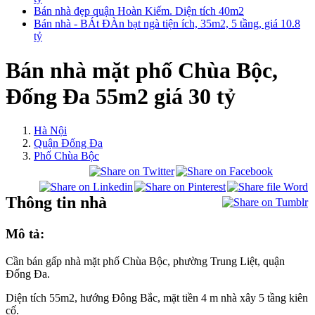
Bán nhà đẹp quận Hoàn Kiếm. Diện tích 40m2
Bán nhà - BÁt ĐÀn bạt ngà tiện ích, 35m2, 5 tầng, giá 10.8
tỷ
Bán nhà mặt phố Chùa Bộc,
Đống Đa 55m2 giá 30 tỷ
Hà Nội
Quận Đống Đa
Phố Chùa Bộc
Thông tin nhà
Mô tả:
Cần bán gấp nhà mặt phố Chùa Bộc, phường Trung Liệt, quận
Đống Đa.
Diện tích 55m2, hướng Đông Bắc, mặt tiền 4 m nhà xây 5 tầng kiên
cố.