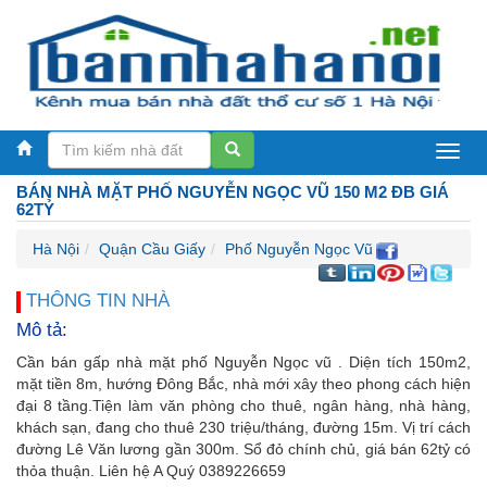
Bán
BÁN NHÀ MẶT PHỐ NGUYỄN NGỌC VŨ 150 M2 ĐB GIÁ
nhà
62TỶ
Hà
Hà Nội
Quận Cầu Giấy
Phố Nguyễn Ngọc Vũ
Nội
THÔNG TIN NHÀ
Mô tả:
Cần bán gấp nhà mặt phố Nguyễn Ngọc vũ . Diện tích 150m2,
mặt tiền 8m, hướng Đông Bắc, nhà mới xây theo phong cách hiện
đại 8 tầng.Tiện làm văn phòng cho thuê, ngân hàng, nhà hàng,
khách sạn, đang cho thuê 230 triệu/tháng, đường 15m. Vị trí cách
đường Lê Văn lương gần 300m. Sổ đỏ chính chủ, giá bán 62tỷ có
thỏa thuận. Liên hệ A Quý 0389226659