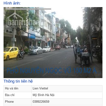
Hình ảnh:
Thông tin liên hệ
Họ và tên
Lien Viettel
Địa chỉ
Mỹ Đình Hà Nội
Phone
0389226659