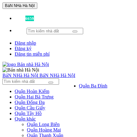
BáN NHà Hà NộI
Đã có
6659
tin được đăng!
Đăng nhập
Đăng ký
Đăng tin miễn phí
BáN NHà Hà NộI
BáN NHà Hà NộI
Quận Ba Đình
Quận Hoàn Kiếm
Quận Hai Bà Trưng
Quận Đống Đa
Quận Cầu Giấy
Quận Tây Hồ
Quận khác
Quận Long Biên
Quận Hoàng Mai
Quận Thanh Xuân