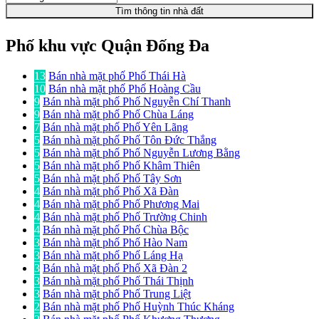
Tìm thông tin nhà đất
Phố khu vực Quận Đống Đa
13
Bán nhà mặt phố Phố Thái Hà
10
Bán nhà mặt phố Phố Hoàng Cầu
9
Bán nhà mặt phố Phố Nguyễn Chí Thanh
9
Bán nhà mặt phố Phố Chùa Láng
7
Bán nhà mặt phố Phố Yên Lãng
5
Bán nhà mặt phố Phố Tôn Đức Thắng
5
Bán nhà mặt phố Phố Nguyễn Lương Bằng
5
Bán nhà mặt phố Phố Khâm Thiên
5
Bán nhà mặt phố Phố Tây Sơn
4
Bán nhà mặt phố Phố Xã Đàn
4
Bán nhà mặt phố Phố Phương Mai
4
Bán nhà mặt phố Phố Trường Chinh
4
Bán nhà mặt phố Phố Chùa Bộc
3
Bán nhà mặt phố Phố Hào Nam
3
Bán nhà mặt phố Phố Láng Hạ
3
Bán nhà mặt phố Phố Xã Đàn 2
3
Bán nhà mặt phố Phố Thái Thịnh
3
Bán nhà mặt phố Phố Trung Liệt
2
Bán nhà mặt phố Phố Huỳnh Thúc Kháng