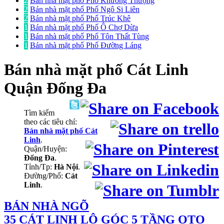
2
Bán nhà mặt phố Phố Khương Thượng
2
Bán nhà mặt phố Phố Ngô Si Liên
2
Bán nhà mặt phố Phố Trúc Khê
1
Bán nhà mặt phố Phố Ô Chợ Dừa
1
Bán nhà mặt phố Phố Tôn Thất Tùng
1
Bán nhà mặt phố Phố Đường Láng
Bán nhà mặt phố
Cát Linh
Quận Đống Đa
Tìm kiếm
theo các tiêu chí:
Bán nhà mặt phố Cát
Linh
.
Quận/Huyện:
Đống Đa
.
Tỉnh/Tp:
Hà Nội
.
Đường/Phố:
Cát
Linh
.
BÁN NHÀ NGÕ
35 CÁT LINH LÔ GÓC 5 TẦNG OTO