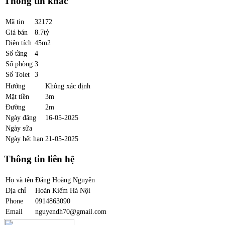
Thông tin khác
Mã tin
32172
Giá bán
8.7tỷ
Diện tích
45m2
Số tầng
4
Số phòng
3
Số Tolet
3
Hướng
Không xác định
Mặt tiền
3m
Đường
2m
Ngày đăng
16-05-2025
Ngày sửa
Ngày hết hạn
21-05-2025
Thông tin liên hệ
Họ và tên
Đặng Hoàng Nguyên
Địa chỉ
Hoàn Kiếm Hà Nội
Phone
0914863090
Email
nguyendh70@gmail.com