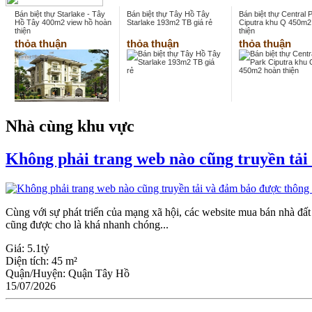
Bán biệt thự Starlake - Tây
Bán biệt thự Tây Hồ Tây
Bán biệt thự Central 
Hồ Tây 400m2 view hồ hoàn
Starlake 193m2 TB giá rẻ
Ciputra khu Q 450m2
thiện
thiện
thỏa thuận
thỏa thuận
thỏa thuận
Nhà cùng khu vực
Không phải trang web nào cũng truyền tải
Cùng với sự phát triển của mạng xã hội, các website mua bán nhà đấ
cũng được cho là khá nhanh chóng...
Giá:
5.1tỷ
Diện tích:
45 m²
Quận/Huyện:
Quận Tây Hồ
15/07/2026