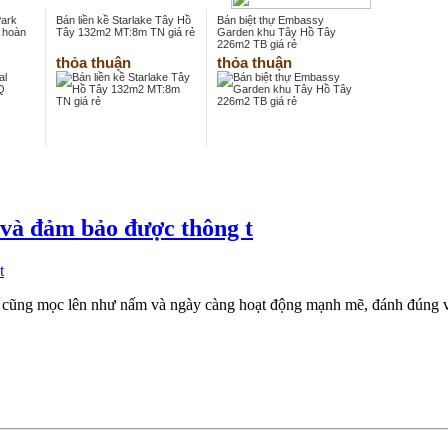
Park
Bán liền kề Starlake Tây Hồ
Bán biệt thự Embassy
 hoàn
Tây 132m2 MT:8m TN giá rẻ
Garden khu Tây Hồ Tây
226m2 TB giá rẻ
thỏa thuận
thỏa thuận
 và đảm bảo được thông t
t cũng mọc lên như nấm và ngày càng hoạt động mạnh mẽ, đánh đúng vào