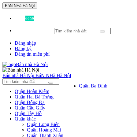
BáN NHà Hà NộI
Đã có
6659
tin được đăng!
Đăng nhập
Đăng ký
Đăng tin miễn phí
Bán nhà Hà Nội
BáN NHà Hà NộI
Quận Ba Đình
Quận Hoàn Kiếm
Quận Hai Bà Trưng
Quận Đống Đa
Quận Cầu Giấy
Quận Tây Hồ
Quận khác
Quận Long Biên
Quận Hoàng Mai
Quận Thanh Xuân