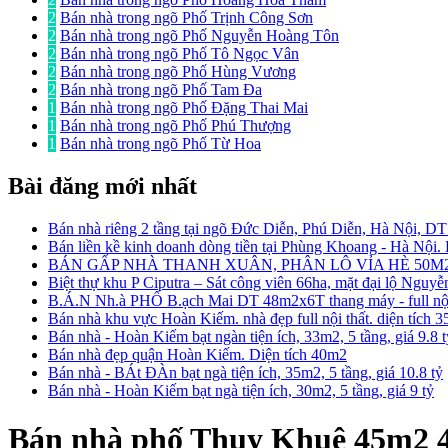
2
Bán nhà trong ngõ Phố Trịnh Công Sơn
2
Bán nhà trong ngõ Phố Nguyễn Hoàng Tôn
2
Bán nhà trong ngõ Phố Tô Ngọc Vân
2
Bán nhà trong ngõ Phố Hùng Vương
2
Bán nhà trong ngõ Phố Tam Đa
1
Bán nhà trong ngõ Phố Đặng Thai Mai
1
Bán nhà trong ngõ Phố Phú Thượng
1
Bán nhà trong ngõ Phố Từ Hoa
Bài đăng mới nhất
Bán nhà riêng 2 tầng tại ngõ Đức Diễn, Phú Diễn, Hà Nội, D
Bán liền kề kinh doanh dòng tiền tại Phùng Khoang - Hà Nội
BÁN GẤP NHÀ THANH XUÂN, PHÂN LÔ VỈA HÈ 50M2
Biệt thự khu P Ciputra – Sát công viên 66ha, mặt đại lộ Nguy
B.Á.N Nh.à PHỐ B.ạch Mai DT 48m2x6T thang máy - full nội 
Bán nhà khu vực Hoàn Kiếm. nhà đẹp full nội thất. diện tích 
Bán nhà - Hoàn Kiếm bạt ngàn tiện ích, 33m2, 5 tầng, giá 9.8 
Bán nhà đẹp quận Hoàn Kiếm. Diện tích 40m2
Bán nhà - BÁt ĐÀn bạt ngà tiện ích, 35m2, 5 tầng, giá 10.8 tỷ
Bán nhà - Hoàn Kiếm bạt ngà tiện ích, 30m2, 5 tầng, giá 9 tỷ
Bán nhà phố Thụy Khuê 45m2 4 