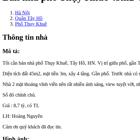
Hà Nội
Quận Tây Hồ
Phố Thụy Khuê
Thông tin nhà
Mô tả:
Tôi cần bán nhà phố Thụy Khuê, Tây Hồ, HN. Vị trí giữa phố, gầ
Diện tích đất 45m2, mặt tiền 3m, xây 4 tầng. Gần phố. Trước nhà có s
Nhà 2 mặt thoáng vĩnh viễn nên rất nhiều ánh sáng, view tuyệt vời, n
Sổ đỏ chính chủ.
Giá : 8,7 tỷ, có TL
LH: Hoàng Nguyên
Cảm ơn quý khách đã đọc tin.
Hình ảnh: