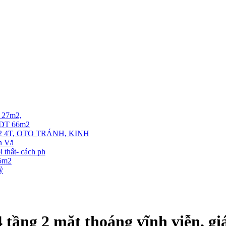
T 27m2,
. DT 66m2
 4T, OTO TRÁNH, KINH
ễn Vă
thất- cách ph
35m2
tỷ
tầng 2 mặt thoáng vĩnh viễn, gi