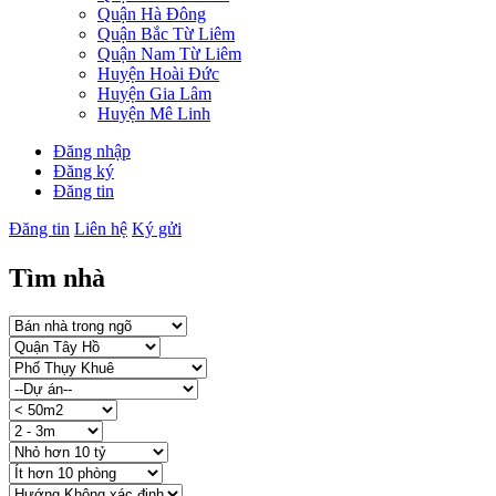
Quận Hà Đông
Quận Bắc Từ Liêm
Quận Nam Từ Liêm
Huyện Hoài Đức
Huyện Gia Lâm
Huyện Mê Linh
Đăng nhập
Đăng ký
Đăng tin
Đăng tin
Liên hệ
Ký gửi
Tìm nhà