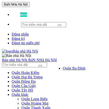
BáN NHà Hà NộI
Đã có
6659
tin được đăng!
Đăng nhập
Đăng ký
Đăng tin miễn phí
Bán nhà Hà Nội
BáN NHà Hà NộI
Quận Ba Đình
Quận Hoàn Kiếm
Quận Hai Bà Trưng
Quận Đống Đa
Quận Cầu Giấy
Quận Tây Hồ
Quận khác
Quận Long Biên
Quận Hoàng Mai
Quận Thanh Xuân