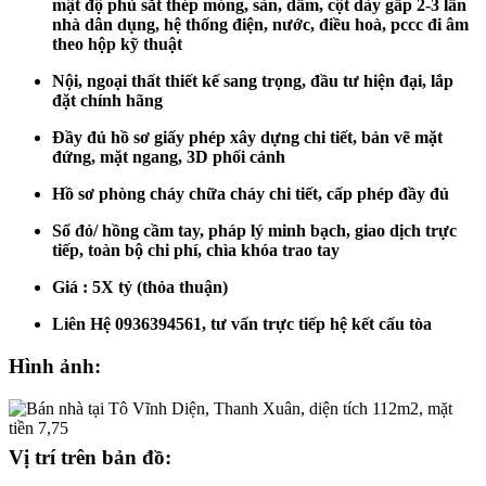
mật độ phủ sắt thép móng, sàn, dầm, cột dày gấp 2-3 lần
nhà dân dụng, hệ thống điện, nước, điều hoà, pccc đi âm
theo hộp kỹ thuật
Nội, ngoại thất thiết kế sang trọng, đầu tư hiện đại, lắp
đặt chính hãng
Đầy đủ hồ sơ giấy phép xây dựng chi tiết, bản vẽ mặt
đứng, mặt ngang, 3D phối cảnh
Hồ sơ phòng cháy chữa cháy chi tiết, cấp phép đầy đủ
Sổ đỏ/ hồng cầm tay, pháp lý minh bạch, giao dịch trực
tiếp, toàn bộ chi phí, chìa khóa trao tay
Giá : 5X tỷ (thỏa thuận)
Liên Hệ 0936394561, tư vấn trực tiếp hệ kết cấu tòa
Hình ảnh:
Vị trí trên bản đồ: