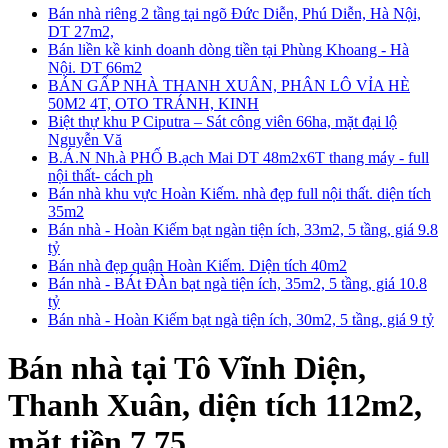
Bán nhà riêng 2 tầng tại ngõ Đức Diễn, Phú Diễn, Hà Nội,
DT 27m2,
Bán liền kề kinh doanh dòng tiền tại Phùng Khoang - Hà
Nội. DT 66m2
BÁN GẤP NHÀ THANH XUÂN, PHÂN LÔ VỈA HÈ
50M2 4T, OTO TRÁNH, KINH
Biệt thự khu P Ciputra – Sát công viên 66ha, mặt đại lộ
Nguyễn Vă
B.Á.N Nh.à PHỐ B.ạch Mai DT 48m2x6T thang máy - full
nội thất- cách ph
Bán nhà khu vực Hoàn Kiếm. nhà đẹp full nội thất. diện tích
35m2
Bán nhà - Hoàn Kiếm bạt ngàn tiện ích, 33m2, 5 tầng, giá 9.8
tỷ
Bán nhà đẹp quận Hoàn Kiếm. Diện tích 40m2
Bán nhà - BÁt ĐÀn bạt ngà tiện ích, 35m2, 5 tầng, giá 10.8
tỷ
Bán nhà - Hoàn Kiếm bạt ngà tiện ích, 30m2, 5 tầng, giá 9 tỷ
Bán nhà tại Tô Vĩnh Diện,
Thanh Xuân, diện tích 112m2,
mặt tiền 7,75