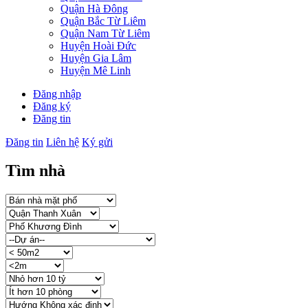
Quận Hà Đông
Quận Bắc Từ Liêm
Quận Nam Từ Liêm
Huyện Hoài Đức
Huyện Gia Lâm
Huyện Mê Linh
Đăng nhập
Đăng ký
Đăng tin
Đăng tin
Liên hệ
Ký gửi
Tìm nhà