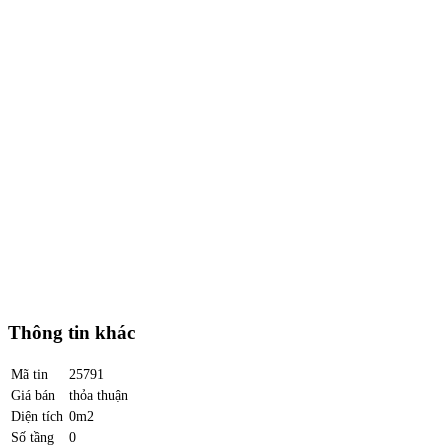
Thông tin khác
Mã tin
25791
Giá bán
thỏa thuận
Diện tích
0m2
Số tầng
0