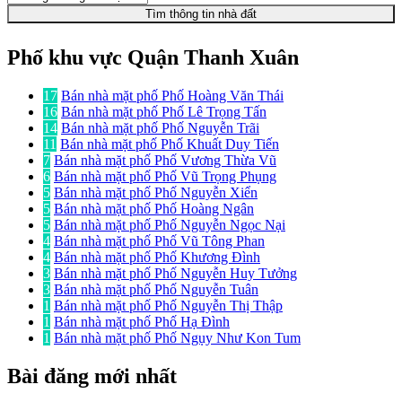
Tìm thông tin nhà đất
Phố khu vực Quận Thanh Xuân
17
Bán nhà mặt phố Phố Hoàng Văn Thái
16
Bán nhà mặt phố Phố Lê Trọng Tấn
14
Bán nhà mặt phố Phố Nguyễn Trãi
11
Bán nhà mặt phố Phố Khuất Duy Tiến
7
Bán nhà mặt phố Phố Vương Thừa Vũ
6
Bán nhà mặt phố Phố Vũ Trọng Phụng
5
Bán nhà mặt phố Phố Nguyễn Xiển
5
Bán nhà mặt phố Phố Hoàng Ngân
5
Bán nhà mặt phố Phố Nguyễn Ngọc Nại
4
Bán nhà mặt phố Phố Vũ Tông Phan
4
Bán nhà mặt phố Phố Khương Đình
3
Bán nhà mặt phố Phố Nguyễn Huy Tưởng
3
Bán nhà mặt phố Phố Nguyễn Tuân
1
Bán nhà mặt phố Phố Nguyễn Thị Thập
1
Bán nhà mặt phố Phố Hạ Đình
1
Bán nhà mặt phố Phố Ngụy Như Kon Tum
Bài đăng mới nhất