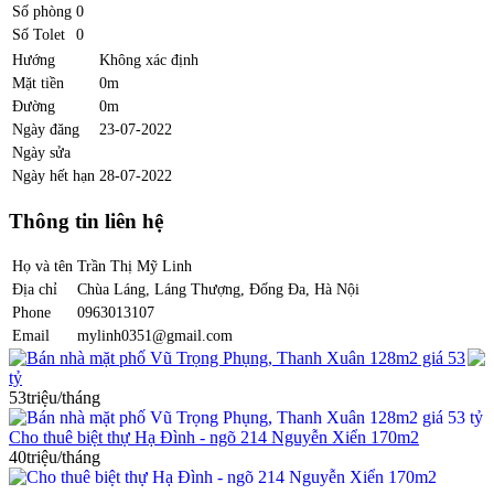
Số phòng
0
Số Tolet
0
Hướng
Không xác định
Mặt tiền
0m
Đường
0m
Ngày đăng
23-07-2022
Ngày sửa
Ngày hết hạn
28-07-2022
Thông tin liên hệ
Họ và tên
Trần Thị Mỹ Linh
Địa chỉ
Chùa Láng, Láng Thượng, Đống Đa, Hà Nội
Phone
0963013107
Email
mylinh0351@gmail.com
Bán nhà mặt phố Vũ Trọng Phụng, Thanh Xuân 128m2 giá 53
tỷ
53triệu/tháng
Cho thuê biệt thự Hạ Đình - ngõ 214 Nguyễn Xiển 170m2
40triệu/tháng