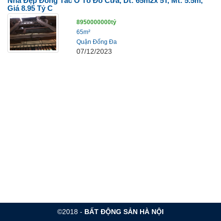
Nhà Đẹp Đông Tác Ô Tô Đỗ Cửa, Dt: 65m2x 5T, Mt: 5.5m,
Giá 8.95 Tỷ C
8950000000tỷ
65m²
Quận Đống Đa
07/12/2023
©2018 -
BẤT ĐỘNG SẢN HÀ NỘI