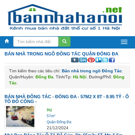
BáN
BÁN NHÀ TRONG NGÕ
ĐÔNG TÁC QUẬN ĐỐNG ĐA
NHà
Hà
Tìm kiếm theo các tiêu chí:
Bán nhà trong ngõ Đông Tác
.
NộI
Quận/Huyện:
Đống Đa
. Tỉnh/Tp:
Hà Nội
. Đường/Phố:
Đông
Tác
.
BÁN NHÀ ĐÔNG TÁC - ĐỐNG ĐA - 57M2 X 8T - 8.95 TỶ - Ô
TÔ ĐỖ CỔNG -
9tỷ
57m²
Quận Đống Đa
21/12/2024