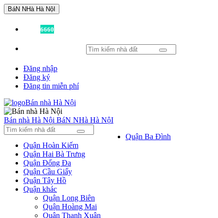
BáN NHà Hà NộI
Đã có
6660
tin được đăng!
Đăng nhập
Đăng ký
Đăng tin miễn phí
Bán nhà Hà Nội
BáN NHà Hà NộI
Quận Ba Đình
Quận Hoàn Kiếm
Quận Hai Bà Trưng
Quận Đống Đa
Quận Cầu Giấy
Quận Tây Hồ
Quận khác
Quận Long Biên
Quận Hoàng Mai
Quận Thanh Xuân