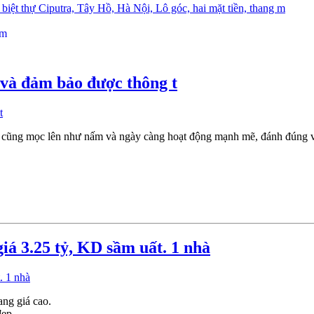
biệt thự Ciputra, Tây Hồ, Hà Nội, Lô góc, hai mặt tiền, thang m
 và đảm bảo được thông t
t cũng mọc lên như nấm và ngày càng hoạt động mạnh mẽ, đánh đúng vào
á 3.25 tỷ, KD sầm uất. 1 nhà
ang giá cao.
đẹp.