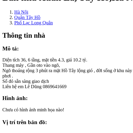
Hà Nội
Quận Tây Hồ
Phố Lạc Long Quân
Thông tin nhà
Mô tả:
Diện tích 36, 6 tầng, mặt tiền 4.3, giá 10.2 tỷ.
Thang máy , Gần oto vào ngõ,
Ngõ thoáng rộng 3 phút ra mặt Hồ Tây lộng gió , đời sống ở khu này 
phơi .
Sổ đỏ sẵn sàng giao dịch
Liên hệ em Lê Dũng 0869641669
Hình ảnh:
Chưa có hình ảnh minh họa nào!
Vị trí trên bản đồ: