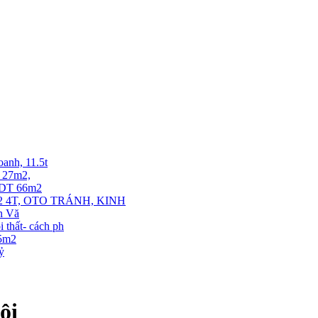
oanh, 11.5t
T 27m2,
. DT 66m2
 4T, OTO TRÁNH, KINH
ễn Vă
thất- cách ph
35m2
tỷ
ội