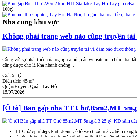
Bán 
100tỷ
Nhà cùng khu vực
Không phải trang web nào cũng truyền tải
Cùng với sự phát triển của mạng xã hội, các website mua bán nhà đấ
cũng được cho là khá nhanh chóng...
Giá:
5.1tỷ
Diện tích:
45 m²
Quận/Huyện:
Quận Tây Hồ
15/07/2026
[Ô tô] Bán gấp nhà TT Chờ,85m2,MT 5m,gi
TT Chờ vị trí đẹp, kinh doanh, ô tô vào thoải mái…tiềm năng t
- Thích hợp kinh doanh hoặc ở và cho thuê làm văn phòng rất 