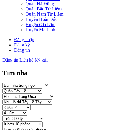
Quận Hà Đông
Quận Bắc Từ Liêm
Quận Nam Từ Liêm
Huyện Hoài Đức
Huyện Gia Lâm
Huyện Mê Linh
Đăng nhập
Đăng ký
Đăng tin
Đăng tin
Liên hệ
Ký gửi
Tìm nhà