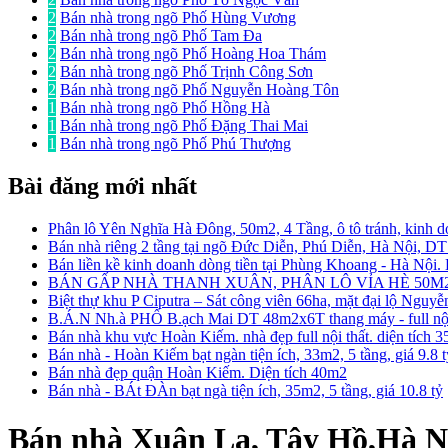
2
Bán nhà trong ngõ Phố Hùng Vương
2
Bán nhà trong ngõ Phố Tam Đa
2
Bán nhà trong ngõ Phố Hoàng Hoa Thám
2
Bán nhà trong ngõ Phố Trịnh Công Sơn
2
Bán nhà trong ngõ Phố Nguyễn Hoàng Tôn
1
Bán nhà trong ngõ Phố Hồng Hà
1
Bán nhà trong ngõ Phố Đặng Thai Mai
1
Bán nhà trong ngõ Phố Phú Thượng
Bài đăng mới nhất
Phân lô Yên Nghĩa Hà Đông, 50m2, 4 Tầng, ô tô tránh, kinh d
Bán nhà riêng 2 tầng tại ngõ Đức Diễn, Phú Diễn, Hà Nội, D
Bán liền kề kinh doanh dòng tiền tại Phùng Khoang - Hà Nội
BÁN GẤP NHÀ THANH XUÂN, PHÂN LÔ VỈA HÈ 50M2
Biệt thự khu P Ciputra – Sát công viên 66ha, mặt đại lộ Nguy
B.Á.N Nh.à PHỐ B.ạch Mai DT 48m2x6T thang máy - full nội 
Bán nhà khu vực Hoàn Kiếm. nhà đẹp full nội thất. diện tích 
Bán nhà - Hoàn Kiếm bạt ngàn tiện ích, 33m2, 5 tầng, giá 9.8 
Bán nhà đẹp quận Hoàn Kiếm. Diện tích 40m2
Bán nhà - BÁt ĐÀn bạt ngà tiện ích, 35m2, 5 tầng, giá 10.8 tỷ
Bán nhà Xuân La, Tây Hồ,Hà N