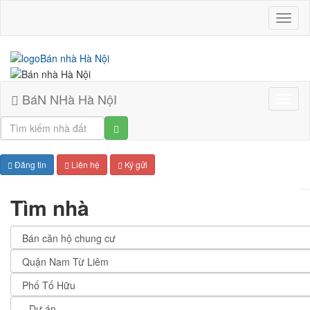
BáN
NHà
Hà
NộI
BáN NHà Hà NộI
Bán
nhà
Hà
Nội
Đăng tin
Liên hệ
Ký gửi
Tìm nhà