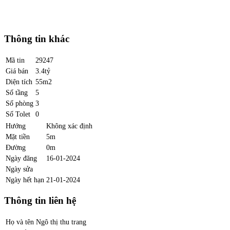
Thông tin khác
Mã tin
29247
Giá bán
3.4tỷ
Diện tích
55m2
Số tầng
5
Số phòng
3
Số Tolet
0
Hướng
Không xác định
Mặt tiền
5m
Đường
0m
Ngày đăng
16-01-2024
Ngày sửa
Ngày hết hạn
21-01-2024
Thông tin liên hệ
Họ và tên
Ngô thị thu trang