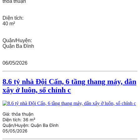
thỏa thuận
Diện tích:
40 m²
Quận/Huyện:
Quận Ba Đình
06/05/2026
8.6 tỷ nhà Đội Cấn, 6 tầng thang máy, dân
xây ở luôn, sổ chính c
Giá:
thỏa thuận
Diện tích:
36 m²
Quận/Huyện:
Quận Ba Đình
05/05/2026