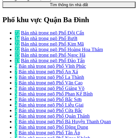
Tìm thông tin nhà đất
Phố khu vực Quận Ba Đình
72
Bán nhà trong ngõ Phố Đội Cấn
34
Bán nhà trong ngõ Phố Bưởi
22
Bán nhà trong ngõ Phố Kim Mã
22
Bán nhà trong ngõ Phố Hoàng Hoa Thám
15
Bán nhà trong ngõ Phố Ngọc Hà
13
Bán nhà trong ngõ Phố Đào Tấn
9
Bán nhà trong ngõ Phố Vĩnh Phúc
7
Bán nhà trong ngõ Phố An Xá
7
Bán nhà trong ngõ Phố La Thành
7
Bán nhà trong ngõ Phố Văn Cao
6
Bán nhà trong ngõ Phố Giảng Võ
5
Bán nhà trong ngõ Phố Phan Kế Bính
4
Bán nhà trong ngõ Phố Bắc Sơn
4
Bán nhà trong ngõ Phố Liễu Giai
4
Bán nhà trong ngõ Phố Cửa Bắc
4
Bán nhà trong ngõ Phố Quán Thánh
3
Bán nhà trong ngõ Phố Bà Huyện Thanh Quan
3
Bán nhà trong ngõ Phố Đặng Dung
3
Bán nhà trong ngõ Phố Tân Ấp