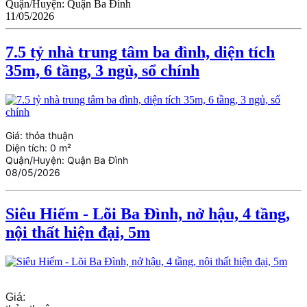
Quận/Huyện:
Quận Ba Đình
11/05/2026
7.5 tỷ nhà trung tâm ba đình, diện tích
35m, 6 tầng, 3 ngủ, sổ chính
Giá:
thỏa thuận
Diện tích:
0 m²
Quận/Huyện:
Quận Ba Đình
08/05/2026
Siêu Hiếm - Lõi Ba Đình, nở hậu, 4 tầng,
nội thất hiện đại, 5m
Giá: