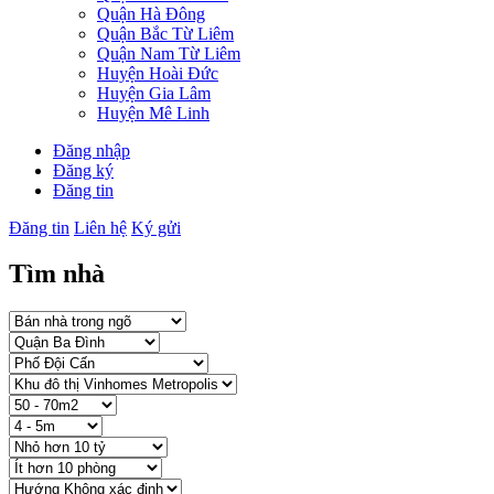
Quận Hà Đông
Quận Bắc Từ Liêm
Quận Nam Từ Liêm
Huyện Hoài Đức
Huyện Gia Lâm
Huyện Mê Linh
Đăng nhập
Đăng ký
Đăng tin
Đăng tin
Liên hệ
Ký gửi
Tìm nhà