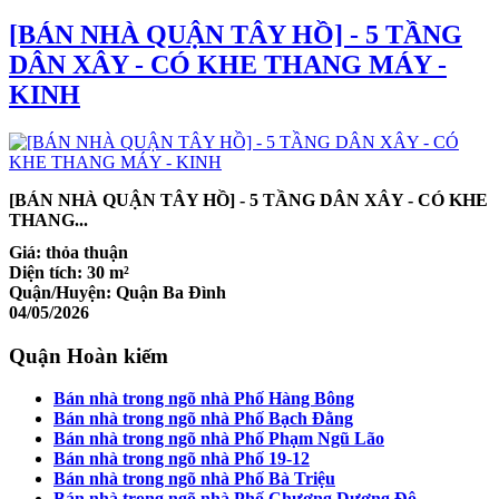
[BÁN NHÀ QUẬN TÂY HỒ] - 5 TẦNG
DÂN XÂY - CÓ KHE THANG MÁY -
KINH
[BÁN NHÀ QUẬN TÂY HỒ] - 5 TẦNG DÂN XÂY - CÓ KHE
THANG...
Giá:
thỏa thuận
Diện tích:
30 m²
Quận/Huyện:
Quận Ba Đình
04/05/2026
Quận Hoàn kiếm
Bán nhà trong ngõ nhà Phố Hàng Bông
Bán nhà trong ngõ nhà Phố Bạch Đằng
Bán nhà trong ngõ nhà Phố Phạm Ngũ Lão
Bán nhà trong ngõ nhà Phố 19-12
Bán nhà trong ngõ nhà Phố Bà Triệu
Bán nhà trong ngõ nhà Phố Chương Dương Độ