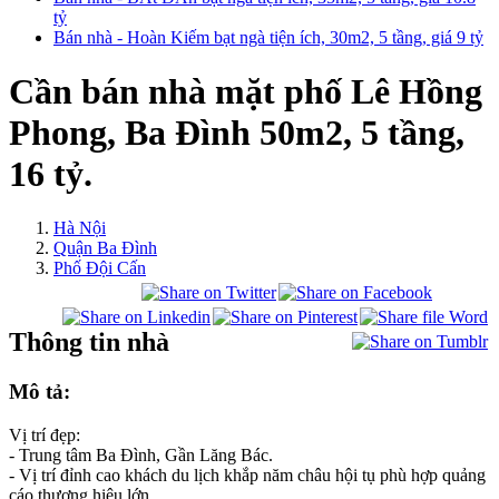
tỷ
Bán nhà - Hoàn Kiếm bạt ngà tiện ích, 30m2, 5 tầng, giá 9 tỷ
Cần bán nhà mặt phố Lê Hồng
Phong, Ba Đình 50m2, 5 tầng,
16 tỷ.
Hà Nội
Quận Ba Đình
Phố Đội Cấn
Thông tin nhà
Mô tả:
Vị trí đẹp:
- Trung tâm Ba Đình, Gần Lăng Bác.
- Vị trí đỉnh cao khách du lịch khắp năm châu hội tụ phù hợp quảng
cáo thương hiệu lớn.