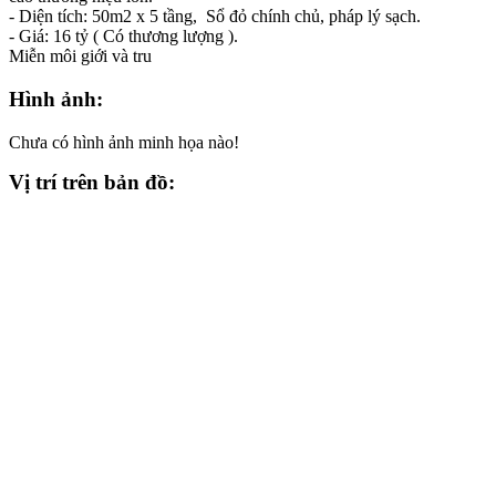
- Diện tích: 50m2 x 5 tầng, Sổ đỏ chính chủ, pháp lý sạch.
- Giá: 16 tỷ ( Có thương lượng ).
Miễn môi giới và tru
Hình ảnh:
Chưa có hình ảnh minh họa nào!
Vị trí trên bản đồ: