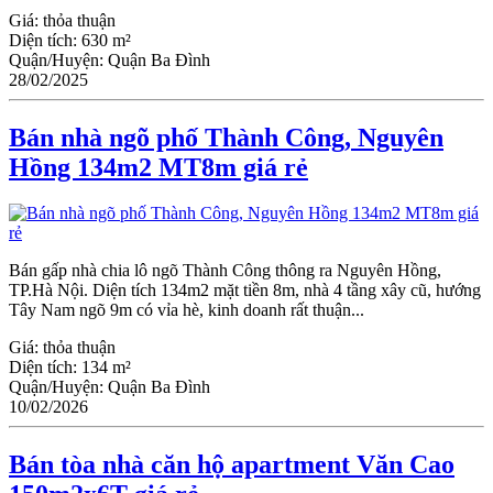
Giá:
thỏa thuận
Diện tích:
630 m²
Quận/Huyện:
Quận Ba Đình
28/02/2025
Bán nhà ngõ phố Thành Công, Nguyên
Hồng 134m2 MT8m giá rẻ
Bán gấp nhà chia lô ngõ Thành Công thông ra Nguyên Hồng,
TP.Hà Nội. Diện tích 134m2 mặt tiền 8m, nhà 4 tầng xây cũ, hướng
Tây Nam ngõ 9m có vỉa hè, kinh doanh rất thuận...
Giá:
thỏa thuận
Diện tích:
134 m²
Quận/Huyện:
Quận Ba Đình
10/02/2026
Bán tòa nhà căn hộ apartment Văn Cao