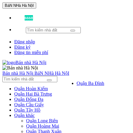
BáN NHà Hà NộI
Đã có
6660
tin được đăng!
Đăng nhập
Đăng ký
Đăng tin miễn phí
Bán nhà Hà Nội
BáN NHà Hà NộI
Quận Ba Đình
Quận Hoàn Kiếm
Quận Hai Bà Trưng
Quận Đống Đa
Quận Cầu Giấy
Quận Tây Hồ
Quận khác
Quận Long Biên
Quận Hoàng Mai
Quận Thanh Xuân