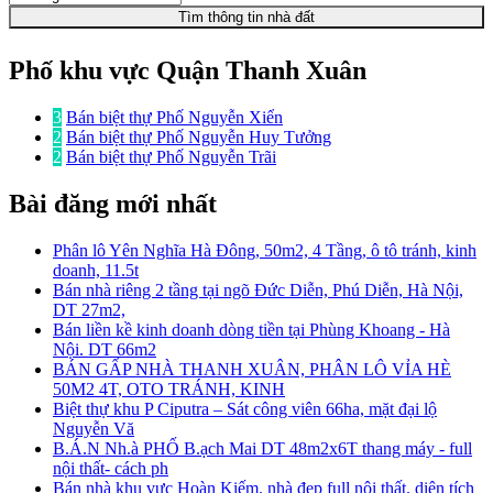
Tìm thông tin nhà đất
Phố khu vực Quận Thanh Xuân
3
Bán biệt thự Phố Nguyễn Xiển
2
Bán biệt thự Phố Nguyễn Huy Tưởng
2
Bán biệt thự Phố Nguyễn Trãi
Bài đăng mới nhất
Phân lô Yên Nghĩa Hà Đông, 50m2, 4 Tầng, ô tô tránh, kinh
doanh, 11.5t
Bán nhà riêng 2 tầng tại ngõ Đức Diễn, Phú Diễn, Hà Nội,
DT 27m2,
Bán liền kề kinh doanh dòng tiền tại Phùng Khoang - Hà
Nội. DT 66m2
BÁN GẤP NHÀ THANH XUÂN, PHÂN LÔ VỈA HÈ
50M2 4T, OTO TRÁNH, KINH
Biệt thự khu P Ciputra – Sát công viên 66ha, mặt đại lộ
Nguyễn Vă
B.Á.N Nh.à PHỐ B.ạch Mai DT 48m2x6T thang máy - full
nội thất- cách ph
Bán nhà khu vực Hoàn Kiếm. nhà đẹp full nội thất. diện tích