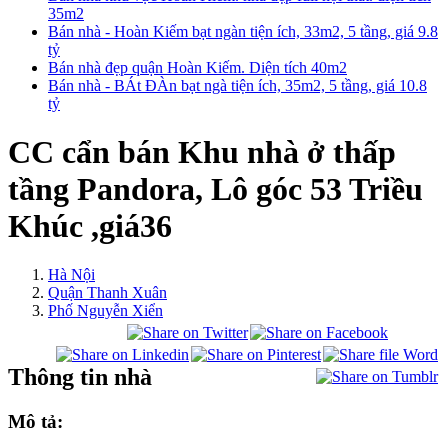
35m2
Bán nhà - Hoàn Kiếm bạt ngàn tiện ích, 33m2, 5 tầng, giá 9.8
tỷ
Bán nhà đẹp quận Hoàn Kiếm. Diện tích 40m2
Bán nhà - BÁt ĐÀn bạt ngà tiện ích, 35m2, 5 tầng, giá 10.8
tỷ
CC cẩn bán Khu nhà ở thấp
tầng Pandora, Lô góc 53 Triều
Khúc ,giá36
Hà Nội
Quận Thanh Xuân
Phố Nguyễn Xiển
Thông tin nhà
Mô tả: