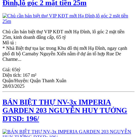
Đình,lô góc 2 mặt tiền 25m
Chủ cần bán biệt thự VIP KĐT mới Hạ Đình, lô góc 2 mặt tiền
25m, kinh doanh đẳng cấp, 65 tỷ
Mô tả :
* Nhà Biệt thự tọa lạc trong Khu đô thị mới Hạ Đình, ngay cạnh
phố đi bộ Carnaby Nguyễn Xiển nằm ở dự án tổ hợp Rue De
Charme...
Giá:
65tỷ
Diện tích:
167 m²
Quận/Huyện:
Quận Thanh Xuân
28/03/2025
BÁN BIỆT THỰ NV-3x IMPERIA
GARDEN 203 NGUYỄN HUY TƯỞNG
DTSD: 196/