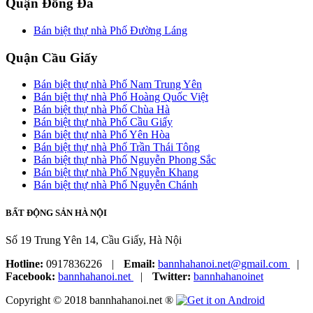
Quận Đống Đa
Bán biệt thự nhà Phố Đường Láng
Quận Cầu Giấy
Bán biệt thự nhà Phố Nam Trung Yên
Bán biệt thự nhà Phố Hoàng Quốc Việt
Bán biệt thự nhà Phố Chùa Hà
Bán biệt thự nhà Phố Cầu Giấy
Bán biệt thự nhà Phố Yên Hòa
Bán biệt thự nhà Phố Trần Thái Tông
Bán biệt thự nhà Phố Nguyễn Phong Sắc
Bán biệt thự nhà Phố Nguyễn Khang
Bán biệt thự nhà Phố Nguyễn Chánh
BẤT ĐỘNG SẢN HÀ NỘI
Số 19 Trung Yên 14, Cầu Giấy, Hà Nội
Hotline:
0917836226
|
Email:
bannhahanoi.net@gmail.com
|
Facebook:
bannhahanoi.net
|
Twitter:
bannhahanoinet
Copyright © 2018 bannhahanoi.net ®