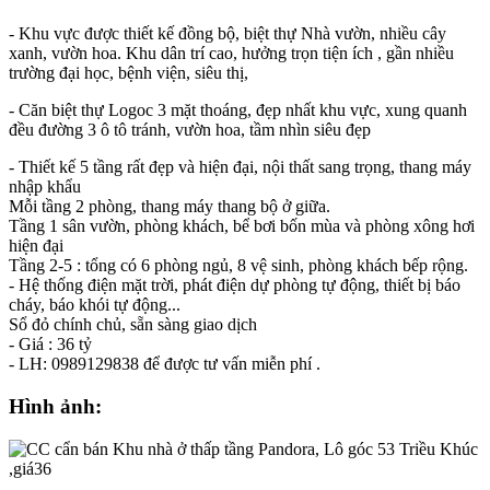
- Khu vực được thiết kế đồng bộ, biệt thự Nhà vườn, nhiều cây
xanh, vườn hoa. Khu dân trí cao, hưởng trọn tiện ích , gần nhiều
trường đại học, bệnh viện, siêu thị,
- Căn biệt thự Logoc 3 mặt thoáng, đẹp nhất khu vực, xung quanh
đều đường 3 ô tô tránh, vườn hoa, tầm nhìn siêu đẹp
- Thiết kế 5 tầng rất đẹp và hiện đại, nội thất sang trọng, thang máy
nhập khẩu
Mỗi tầng 2 phòng, thang máy thang bộ ở giữa.
Tầng 1 sân vườn, phòng khách, bể bơi bốn mùa và phòng xông hơi
hiện đại
Tầng 2-5 : tổng có 6 phòng ngủ, 8 vệ sinh, phòng khách bếp rộng.
- Hệ thống điện mặt trời, phát điện dự phòng tự động, thiết bị báo
cháy, báo khói tự động...
Sổ đỏ chính chủ, sẵn sàng giao dịch
- Giá : 36 tỷ
- LH: 0989129838 để được tư vấn miễn phí .
Hình ảnh: