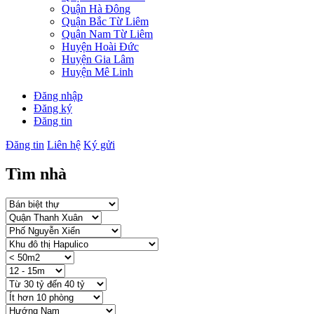
Quận Hà Đông
Quận Bắc Từ Liêm
Quận Nam Từ Liêm
Huyện Hoài Đức
Huyện Gia Lâm
Huyện Mê Linh
Đăng nhập
Đăng ký
Đăng tin
Đăng tin
Liên hệ
Ký gửi
Tìm nhà