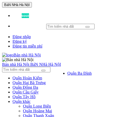
BáN NHà Hà NộI
Đã có
6660
tin được đăng!
Đăng nhập
Đăng ký
Đăng tin miễn phí
Bán nhà Hà Nội
BáN NHà Hà NộI
Quận Ba Đình
Quận Hoàn Kiếm
Quận Hai Bà Trưng
Quận Đống Đa
Quận Cầu Giấy
Quận Tây Hồ
Quận khác
Quận Long Biên
Quận Hoàng Mai
Quận Thanh Xuân