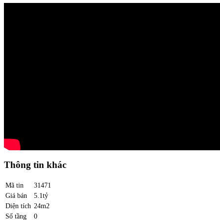
Thông tin khác
Mã tin
31471
Giá bán
5.1tỷ
Diện tích
24m2
Số tầng
0