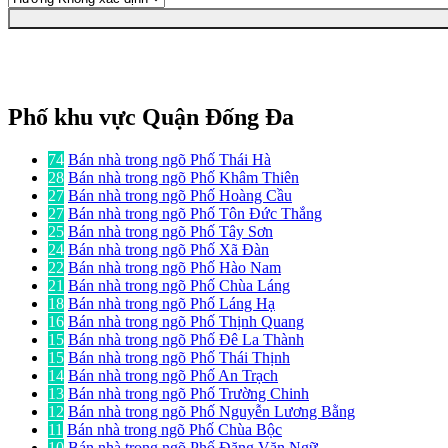
Phố khu vực Quận Đống Đa
74
Bán nhà trong ngõ Phố Thái Hà
28
Bán nhà trong ngõ Phố Khâm Thiên
27
Bán nhà trong ngõ Phố Hoàng Cầu
27
Bán nhà trong ngõ Phố Tôn Đức Thắng
25
Bán nhà trong ngõ Phố Tây Sơn
24
Bán nhà trong ngõ Phố Xã Đàn
22
Bán nhà trong ngõ Phố Hào Nam
21
Bán nhà trong ngõ Phố Chùa Láng
18
Bán nhà trong ngõ Phố Láng Hạ
16
Bán nhà trong ngõ Phố Thịnh Quang
15
Bán nhà trong ngõ Phố Đê La Thành
15
Bán nhà trong ngõ Phố Thái Thịnh
14
Bán nhà trong ngõ Phố An Trạch
13
Bán nhà trong ngõ Phố Trường Chinh
12
Bán nhà trong ngõ Phố Nguyễn Lương Bằng
11
Bán nhà trong ngõ Phố Chùa Bộc
10
Bán nhà trong ngõ Phố Đặng Văn Ngữ