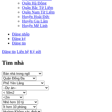
Quận Hà Đông
Quận Bắc Từ Liêm
Quận Nam Từ Liêm
Huyện Hoài Đức
Huyện Gia Lâm
Huyện Mê Linh
Đăng nhập
Đăng ký
Đăng tin
Đăng tin
Liên hệ
Ký gửi
Tìm nhà