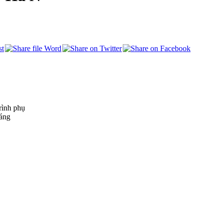
rình phụ
háng