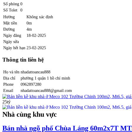
Số phòng
0
Số Tolet
0
Hướng
Không xác định
Mặt tiền
0m
Đường
4m
Ngày đăng
18-02-2025
Ngày sửa
Ngày hết hạn
23-02-2025
Thông tin liên hệ
Họ và tên
nhadattoancau888
Địa chỉ
phường 1 quận 1 hồ chí minh
Phone
0962897280
Email
nhadattoancau888@gmail.com
Bán liền kề khu nhà ở Meco 102 Trường Chinh 100m2, Mt6.5, giá 
25tỷ
Nhà cùng khu vực
Bán nhà ngõ phố Chùa Láng 60m2x7T MT: