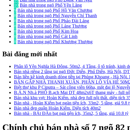
10
Bán nhà trong ngõ Phố Yên Lãng
9
Bán nhà trong ngõ Phố Hồ Văn Chương
8
Bán nhà trong ngõ Phố Nguyễn Chí Thanh
8
Bán nhà trong ngõ Phố Pháo Đài Láng
8
Bán nhà trong ngõ Phố Láng Thượng
8
Bán nhà trong ngõ Phố Kim Hoa
8
Bán nhà trong ngõ Phố Cát Linh
8
Bán nhà trong ngõ Phố Khương Thượng
Bài đăng mới nhất
Phân lô Yên Nghĩa Hà Đông, 50m2, 4 Tầng, ô tô tránh, kinh d
Bán nhà riêng 2 tầng tại ngõ Đức Diễn, Phú Diễn, Hà Nội, D
Bán liền kề kinh doanh dòng tiền tại Phùng Khoang - Hà Nội
BÁN GẤP NHÀ THANH XUÂN, PHÂN LÔ VỈA HÈ 50M2
Biệt thự khu P Ciputra – Sát công viên 66ha, mặt đại lộ Nguy
B.Á.N Nh.à PHỐ B.ạch Mai DT 48m2x6T thang máy - full nội 
Bán nhà khu vực Hoàn Kiếm. nhà đẹp full nội thất. diện tích 
Bán nhà - Hoàn Kiếm bạt ngàn tiện ích, 33m2, 5 tầng, giá 9.8 
Bán nhà đẹp quận Hoàn Kiếm. Diện tích 40m2
Bán nhà - BÁt ĐÀn bạt ngà tiện ích, 35m2, 5 tầng, giá 10.8 tỷ
Chính chủ bán nhà số 7 ngõ 82