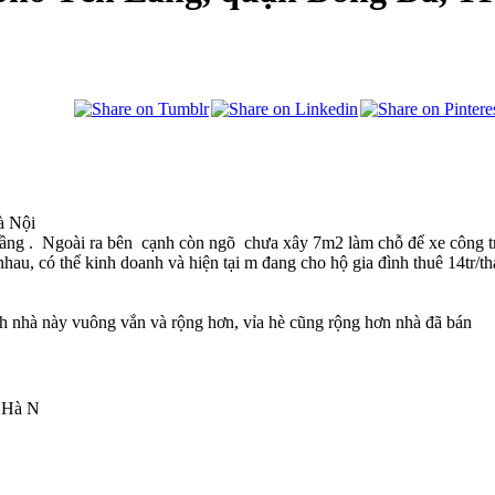
à Nội
4 tầng . Ngoài ra bên cạnh còn ngõ chưa xây 7m2 làm chỗ để xe công t
hau, có thể kinh doanh và hiện tại m đang cho hộ gia đình thuê 14tr/t
ích nhà này vuông vắn và rộng hơn, vỉa hè cũng rộng hơn nhà đã bán