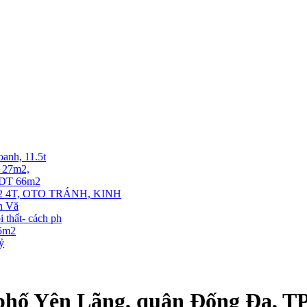
oanh, 11.5t
T 27m2,
. DT 66m2
 4T, OTO TRÁNH, KINH
ễn Vă
thất- cách ph
35m2
tỷ
 phố Yên Lãng, quận Đống Đa, T