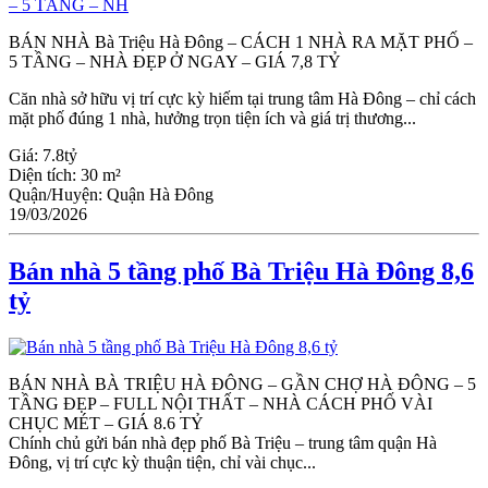
BÁN NHÀ Bà Triệu Hà Đông – CÁCH 1 NHÀ RA MẶT PHỐ –
5 TẦNG – NHÀ ĐẸP Ở NGAY – GIÁ 7,8 TỶ
Căn nhà sở hữu vị trí cực kỳ hiếm tại trung tâm Hà Đông – chỉ cách
mặt phố đúng 1 nhà, hưởng trọn tiện ích và giá trị thương...
Giá:
7.8tỷ
Diện tích:
30 m²
Quận/Huyện:
Quận Hà Đông
19/03/2026
Bán nhà 5 tầng phố Bà Triệu Hà Đông 8,6
tỷ
BÁN NHÀ BÀ TRIỆU HÀ ĐÔNG – GẦN CHỢ HÀ ĐÔNG – 5
TẦNG ĐẸP – FULL NỘI THẤT – NHÀ CÁCH PHỐ VÀI
CHỤC MÉT – GIÁ 8.6 TỶ
Chính chủ gửi bán nhà đẹp phố Bà Triệu – trung tâm quận Hà
Đông, vị trí cực kỳ thuận tiện, chỉ vài chục...