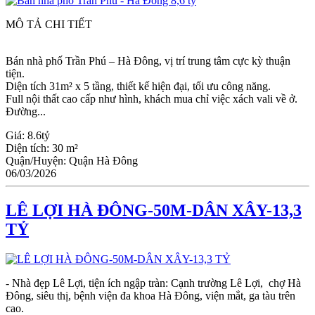
MÔ TẢ CHI TIẾT
Bán nhà phố Trần Phú – Hà Đông, vị trí trung tâm cực kỳ thuận
tiện.
Diện tích 31m² x 5 tầng, thiết kế hiện đại, tối ưu công năng.
Full nội thất cao cấp như hình, khách mua chỉ việc xách vali về ở.
Đường...
Giá:
8.6tỷ
Diện tích:
30 m²
Quận/Huyện:
Quận Hà Đông
06/03/2026
LÊ LỢI HÀ ĐÔNG-50M-DÂN XÂY-13,3
TỶ
- Nhà đẹp Lê Lợi, tiện ích ngập tràn: Cạnh trường Lê Lợi, chợ Hà
Đông, siêu thị, bệnh viện đa khoa Hà Đông, viện mắt, ga tàu trên
cao.