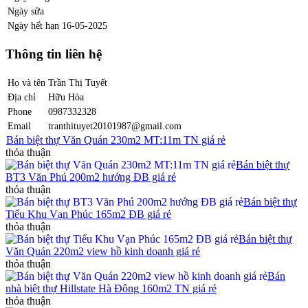
Ngày sửa
Ngày hết hạn
16-05-2025
Thông tin liên hệ
Họ và tên
Trần Thị Tuyết
Địa chỉ
Hữu Hòa
Phone
0987332328
Email
tranthituyet20101987@gmail.com
Bán biệt thự Văn Quán 230m2 MT:11m TN giá rẻ
thỏa thuận
Bán biệt thự
BT3 Văn Phú 200m2 hướng ĐB giá rẻ
thỏa thuận
Bán biệt thự
Tiểu Khu Vạn Phúc 165m2 ĐB giá rẻ
thỏa thuận
Bán biệt thự
Văn Quán 220m2 view hồ kinh doanh giá rẻ
thỏa thuận
Bán
nhà biệt thự Hillstate Hà Đông 160m2 TN giá rẻ
thỏa thuận