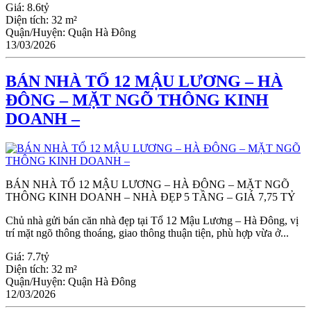
Giá:
8.6tỷ
Diện tích:
32 m²
Quận/Huyện:
Quận Hà Đông
13/03/2026
BÁN NHÀ TỔ 12 MẬU LƯƠNG – HÀ
ĐÔNG – MẶT NGÕ THÔNG KINH
DOANH –
BÁN NHÀ TỔ 12 MẬU LƯƠNG – HÀ ĐÔNG – MẶT NGÕ
THÔNG KINH DOANH – NHÀ ĐẸP 5 TẦNG – GIÁ 7,75 TỶ
Chủ nhà gửi bán căn nhà đẹp tại Tổ 12 Mậu Lương – Hà Đông, vị
trí mặt ngõ thông thoáng, giao thông thuận tiện, phù hợp vừa ở...
Giá:
7.7tỷ
Diện tích:
32 m²
Quận/Huyện:
Quận Hà Đông
12/03/2026