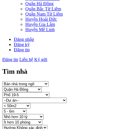
Quận Hà Đông
Quận Bắc Từ Liêm
Quận Nam Từ Liêm
Huyện Hoài Đức
Huyện Gia Lâm
Huyện Mê Linh
Đăng nhập
Đăng ký
Đăng tin
Đăng tin
Liên hệ
Ký gửi
Tìm nhà