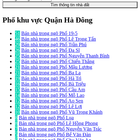
Tìm thông tin nhà đất
Phố khu vực Quận Hà Đông
51
Bán nhà trong ngõ Phố 19-5
46
Bán nhà trong ngõ Phố Lê Trọng Tấn
29
Bán nhà trong ngõ Phố Trần Phú
26
Bán nhà trong ngõ Phố Đa Sĩ
25
Bán nhà trong ngõ Phố Nguyễn Thanh Bình
25
Bán nhà trong ngõ Phố Chiến Thắng
21
Bán nhà trong ngõ Phố Mậu Lương
21
Bán nhà trong ngõ Phố Ba La
19
Bán nhà trong ngõ Phố Hà Trì
16
Bán nhà trong ngõ Phố Bà Triệu
15
Bán nhà trong ngõ Phố Cầu Am
14
Bán nhà trong ngõ Phố Mỗ Lao
12
Bán nhà trong ngõ Phố Ao Sen
12
Bán nhà trong ngõ Phố Lê Lợi
10
Bán nhà trong ngõ Phố Vũ Trọng Khánh
8
Bán nhà trong ngõ Phố Lụa
8
Bán nhà trong ngõ Phố Lê Hồng Phong
7
Bán nhà trong ngõ Phố Nguyễn Văn Trác
5
Bán nhà trong ngõ Phố Bế Văn Đàn