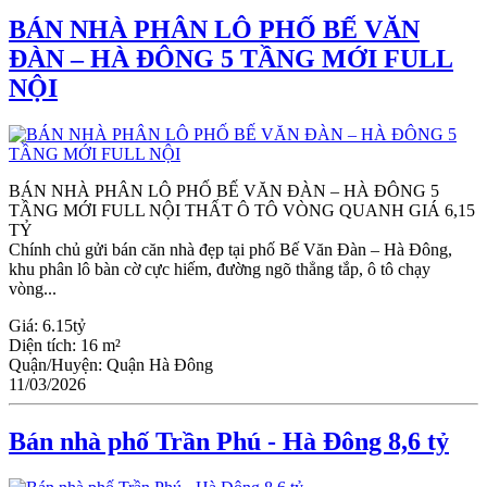
BÁN NHÀ PHÂN LÔ PHỐ BẾ VĂN
ĐÀN – HÀ ĐÔNG 5 TẦNG MỚI FULL
NỘI
BÁN NHÀ PHÂN LÔ PHỐ BẾ VĂN ĐÀN – HÀ ĐÔNG 5
TẦNG MỚI FULL NỘI THẤT Ô TÔ VÒNG QUANH GIÁ 6,15
TỶ
Chính chủ gửi bán căn nhà đẹp tại phố Bế Văn Đàn – Hà Đông,
khu phân lô bàn cờ cực hiếm, đường ngõ thẳng tắp, ô tô chạy
vòng...
Giá:
6.15tỷ
Diện tích:
16 m²
Quận/Huyện:
Quận Hà Đông
11/03/2026
Bán nhà phố Trần Phú - Hà Đông 8,6 tỷ