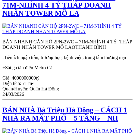
71M-NHỈNH 4 TỶ THÁP DOANH
NHÂN TOWER MỖ LA
BÁN NHANH CĂN HỘ 2PN-2WC – 71M-NHỈNH 4 TỶ THÁP
DOANH NHÂN TOWER MỖ LAOTHANH BÌNH
-Tiện ích ngập tràn, trường học, bệnh viện, trung tâm thương mại
+Sát ga tàu điện Metro Cát...
Giá:
4000000000tỷ
Diện tích:
71 m²
Quận/Huyện:
Quận Hà Đông
24/03/2026
BÁN NHÀ Bà Triệu Hà Đông – CÁCH 1
NHÀ RA MẶT PHỐ – 5 TẦNG – NH