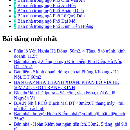
5
Bán nhà trong ngõ Phố Chu Văn An
4
Bán nhà trong ngõ Phố An Hòa
3
Bán nhà trong ngõ Phố Hoàng Diệu
3
Bán nhà trong ngõ Phố Lê Quý Đôn
3
Bán nhà trong ngõ Phố Đại Mỗ
2
Bán nhà trong ngõ Phố Đinh Tiên Hoàng
Bài đăng mới nhất
Phân lô Yên Nghĩa Hà Đông, 50m2, 4 Tầng, ô tô tránh, kinh
doanh, 11.5t
Bán nhà riêng 2 tầng tại ngõ Đức Diễn, Phú Diễn, Hà Nội,
DT 27m2,
Bán liền kề kinh doanh dòng tiền tại Phùng Khoang - Hà
Nội. DT 66m2
BÁN GẤP NHÀ THANH XUÂN, PHÂN LÔ VỈA HÈ
50M2 4T, OTO TRÁNH, KINH
Biệt thự khu P Ciputra – Sát công viên 66ha, mặt đại lộ
Nguyễn Vă
B.Á.N Nh.à PHỐ B.ạch Mai DT 48m2x6T thang máy - full
nội thất- cách ph
Bán nhà khu vực Hoàn Kiếm. nhà đẹp full nội thất. diện tích
35m2
Bán nhà - Hoàn Kiếm bạt ngàn tiện ích, 33m2, 5 tầng, giá 9.8
tỷ