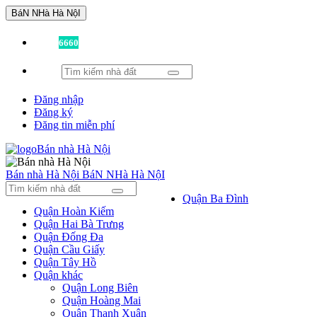
BáN NHà Hà NộI
Đã có
6660
tin được đăng!
Đăng nhập
Đăng ký
Đăng tin miễn phí
Bán nhà Hà Nội
BáN NHà Hà NộI
Quận Ba Đình
Quận Hoàn Kiếm
Quận Hai Bà Trưng
Quận Đống Đa
Quận Cầu Giấy
Quận Tây Hồ
Quận khác
Quận Long Biên
Quận Hoàng Mai
Quận Thanh Xuân