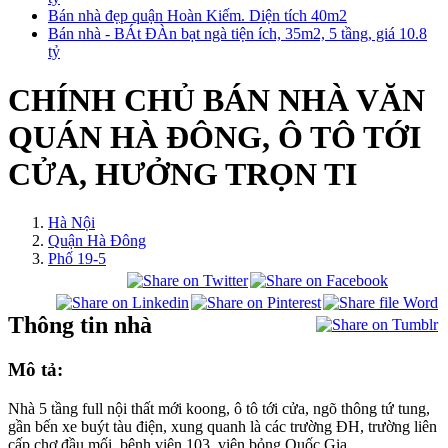
Bán nhà đẹp quận Hoàn Kiếm. Diện tích 40m2
Bán nhà - BÁt ĐÀn bạt ngà tiện ích, 35m2, 5 tầng, giá 10.8
tỷ
CHÍNH CHỦ BÁN NHÀ VĂN
QUÁN HÀ ĐÔNG, Ô TÔ TỚI
CỬA, HƯỞNG TRỌN TI
Hà Nội
Quận Hà Đông
Phố 19-5
Thông tin nhà
Mô tả:
Nhà 5 tầng full nội thất mới koong, ô tô tới cửa, ngõ thông tứ tung,
gần bến xe buýt tàu điện, xung quanh là các trường ĐH, trường liên
cấp,chợ đầu mối, bệnh viện 103, viện bỏng Quốc Gia....