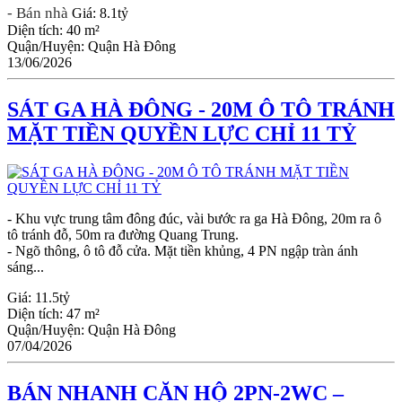
- Bán nhà
Giá:
8.1tỷ
Diện tích:
40 m²
Quận/Huyện:
Quận Hà Đông
13/06/2026
SÁT GA HÀ ĐÔNG - 20M Ô TÔ TRÁNH
MẶT TIỀN QUYỀN LỰC CHỈ 11 TỶ
- Khu vực trung tâm đông đúc, vài bước ra ga Hà Đông, 20m ra ô
tô tránh đỗ, 50m ra đường Quang Trung.
- Ngõ thông, ô tô đỗ cửa. Mặt tiền khủng, 4 PN ngập tràn ánh
sáng...
Giá:
11.5tỷ
Diện tích:
47 m²
Quận/Huyện:
Quận Hà Đông
07/04/2026
BÁN NHANH CĂN HỘ 2PN-2WC –