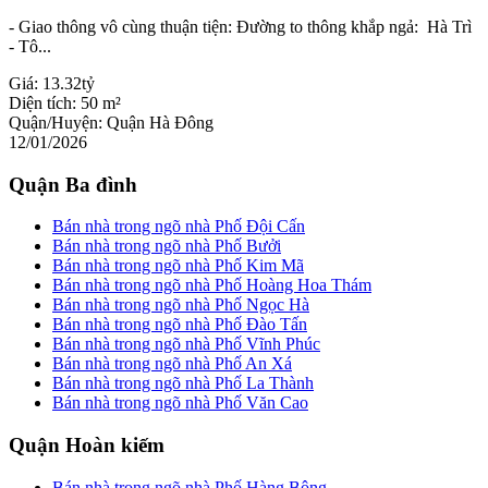
- Giao thông vô cùng thuận tiện: Đường to thông khắp ngả: Hà Trì
- Tô...
Giá:
13.32tỷ
Diện tích:
50 m²
Quận/Huyện:
Quận Hà Đông
12/01/2026
Quận Ba đình
Bán nhà trong ngõ nhà Phố Đội Cấn
Bán nhà trong ngõ nhà Phố Bưởi
Bán nhà trong ngõ nhà Phố Kim Mã
Bán nhà trong ngõ nhà Phố Hoàng Hoa Thám
Bán nhà trong ngõ nhà Phố Ngọc Hà
Bán nhà trong ngõ nhà Phố Đào Tấn
Bán nhà trong ngõ nhà Phố Vĩnh Phúc
Bán nhà trong ngõ nhà Phố An Xá
Bán nhà trong ngõ nhà Phố La Thành
Bán nhà trong ngõ nhà Phố Văn Cao
Quận Hoàn kiếm
Bán nhà trong ngõ nhà Phố Hàng Bông