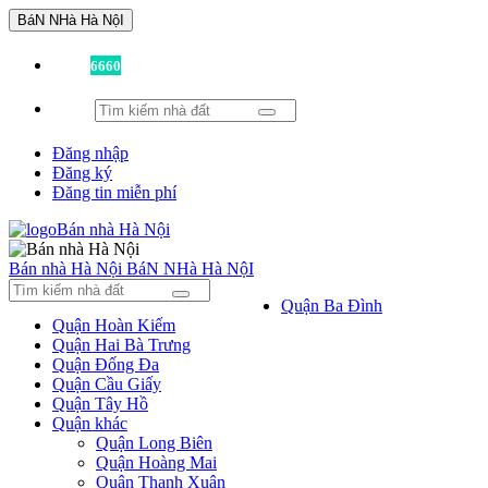
BáN NHà Hà NộI
Đã có
6660
tin được đăng!
Đăng nhập
Đăng ký
Đăng tin miễn phí
Bán nhà Hà Nội
BáN NHà Hà NộI
Quận Ba Đình
Quận Hoàn Kiếm
Quận Hai Bà Trưng
Quận Đống Đa
Quận Cầu Giấy
Quận Tây Hồ
Quận khác
Quận Long Biên
Quận Hoàng Mai
Quận Thanh Xuân