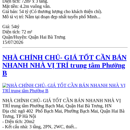
Diện tích: 72m² x 3 tầng.
Mặt tiền: 4.2m vuông vắn.
Giá bán: 54 tỷ (Có thương lượng cho khách thiện chí).
Mô tả vị trí: Nằm tại đoạn đẹp nhất tuyến phố Minh...
Giá:
54tỷ
Diện tích:
72 m²
Quận/Huyện:
Quận Hai Bà Trưng
15/07/2026
NHÀ CHÍNH CHỦ- GIÁ TỐT CẦN BÁN
NHANH NHÀ VỊ TRÍ trung tâm Phường
B
NHÀ CHÍNH CHỦ- GIÁ TỐT CẦN BÁN NHANH NHÀ VỊ
TRÍ trung tâm Phường Bạch Mai, Quận Hai Bà Trưng, HN
Địa chỉ: ngõ 402 Phố Bạch Mai, Phường Bạch Mai, Quận Hai Bà
Trưng, TP Hà Nội
- Diện tích: 20m2
- Kết cấu nhà: 3 tầng, 2PN, 2WC, thiết...