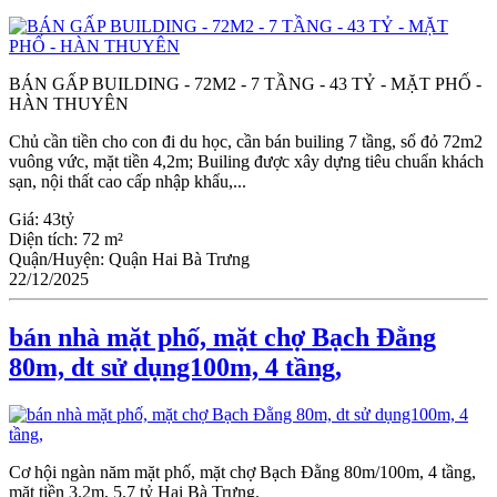
BÁN GẤP BUILDING - 72M2 - 7 TẦNG - 43 TỶ - MẶT PHỐ -
HÀN THUYÊN
Chủ cần tiền cho con đi du học, cần bán builing 7 tầng, sổ đỏ 72m2
vuông vức, mặt tiền 4,2m; Builing được xây dựng tiêu chuẩn khách
sạn, nội thất cao cấp nhập khẩu,...
Giá:
43tỷ
Diện tích:
72 m²
Quận/Huyện:
Quận Hai Bà Trưng
22/12/2025
bán nhà mặt phố, mặt chợ Bạch Đằng
80m, dt sử dụng100m, 4 tầng,
Cơ hội ngàn năm mặt phố, mặt chợ Bạch Đằng 80m/100m, 4 tầng,
mặt tiền 3.2m, 5.7 tỷ Hai Bà Trưng.