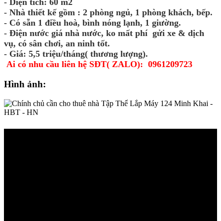
- Diện tích: 60 m2
- Nhà thiết kế gồm : 2 phòng ngủ, 1 phòng khách, bếp.
- Có sẵn 1 điều hoà, bình nóng lạnh, 1 giường.
- Điện nước giá nhà nước, ko mất phí gửi xe & dịch
vụ, có sân chơi, an ninh tốt.
- Giá: 5,5 triệu/tháng( thương lượng).
Ai có nhu cầu liên hệ SĐT( ZALO): 0961209723
Hình ảnh: