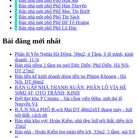
1
Bán nhà mặt phố Phố Hòa Mã
1
Bán nhà mặt phố Phố Hàn Thuyên
1
Bán nhà mặt phố Phố Mạc Thị Bưởi
1
Bán nhà mặt phố Phố Thi Sách
1
Bán nhà mặt phố Phố Đê Tô Hoàng
1
Bán nhà mặt phố Phố Lò Đúc
Bài đăng mới nhất
Phân lô Yên Nghĩa Hà Đông, 50m2, 4 Tầng, ô tô tránh, kinh
doanh, 11.5t
Bán nhà riêng 2 tầng tại ngõ Đức Diễn, Phú Diễn, Hà Nội,
DT 27m2,
Bán liền kề kinh doanh dòng tiền tại Phùng Khoang - Hà
Nội. DT 66m2
BÁN GẤP NHÀ THANH XUÂN, PHÂN LÔ VỈA HÈ
50M2 4T, OTO TRÁNH, KINH
Biệt thự khu P Ciputra – Sát công viên 66ha, mặt đại lộ
Nguyễn Vă
B.Á.N Nh.à PHỐ B.ạch Mai DT 48m2x6T thang máy - full
nội thất- cách ph
Bán nhà khu vực Hoàn Kiếm. nhà đẹp full nội thất. diện tích
35m2
Bán nhà - Hoàn Kiếm bạt ngàn tiện ích, 33m2, 5 tầng, giá 9.8
tỷ