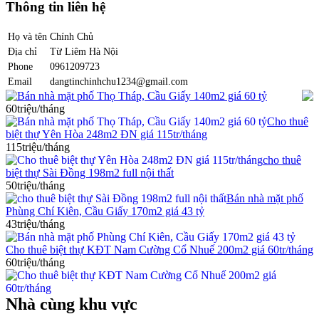
Thông tin liên hệ
Họ và tên
Chính Chủ
Địa chỉ
Từ Liêm Hà Nội
Phone
0961209723
Email
dangtinchinhchu1234@gmail.com
Bán nhà mặt phố Thọ Tháp, Cầu Giấy 140m2 giá 60 tỷ
60triệu/tháng
Cho thuê
biệt thự Yên Hòa 248m2 ĐN giá 115tr/tháng
115triệu/tháng
cho thuê
biệt thự Sài Đồng 198m2 full nội thất
50triệu/tháng
Bán nhà mặt phố
Phùng Chí Kiên, Cầu Giấy 170m2 giá 43 tỷ
43triệu/tháng
Cho thuê biệt thự KĐT Nam Cường Cổ Nhuế 200m2 giá 60tr/tháng
60triệu/tháng
Nhà cùng khu vực