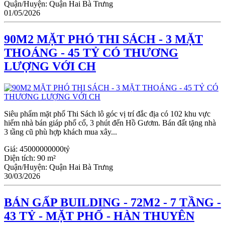
Quận/Huyện:
Quận Hai Bà Trưng
01/05/2026
90M2 MẶT PHÓ THI SÁCH - 3 MẶT
THOÁNG - 45 TỶ CÓ THƯƠNG
LƯỢNG VỚI CH
Siêu phẩm mặt phố Thi Sách lô góc vị trí đắc địa có 102 khu vực
hiếm nhà bán giáp phố cổ, 3 phút đến Hồ Gươm. Bán đất tặng nhà
3 tầng cũ phù hợp khách mua xây...
Giá:
45000000000tỷ
Diện tích:
90 m²
Quận/Huyện:
Quận Hai Bà Trưng
30/03/2026
BÁN GẤP BUILDING - 72M2 - 7 TẦNG -
43 TỶ - MẶT PHỐ - HÀN THUYÊN