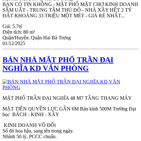
BẠN CÓ TIN KHÔNG - MẶT PHỐ MẶT CHỢ KINH DOANH
SẦM UẤT - TRUNG TÂM THỦ ĐÔ - NHÀ XÂY HẾT 2 TỶ
ĐẤT KHOẢNG 33 TRIỆU MỘT MÉT - GIÁ RẺ NHẤT...
Giá:
5.7tỷ
Diện tích:
80 m²
Quận/Huyện:
Quận Hai Bà Trưng
01/12/2025
BÁN NHÀ MẶT PHỐ TRẦN ĐẠI
NGHĨA KD VĂN PHÒNG
MẶT PHỐ TRẦN ĐẠI NGHĨA 48 M7 TẦNG THANG MÁY
MẶT TIÊN QUYỀN LỰC GẦN 6M Bán kính 500M Trường Đại
học BÁCH - KINH - XÂY
KINH DOANH VÔ ĐỐi
Sổ đỏ hoa hậu, sang tên trong ngày.
Nhỉnh 50 tỷ, PCCC chuẩn.