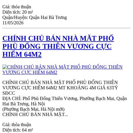
Giá:
thỏa thuận
Diện tích:
20 m²
Quận/Huyện:
Quận Hai Bà Trưng
11/05/2026
CHÍNH CHỦ BÁN NHÀ MẶT PHỐ
PHÙ ĐỔNG THIÊN VƯƠNG CỰC
HIẾM 64M2
CHÍNH CHỦ BÁN NHÀ MẶT PHỐ PHÙ ĐỔNG THIÊN
VƯƠNG CỰC HIẾM 64M2 MT KHOẢNG 4M GIÁ 63TỶ
SĐCC
ĐỊA CHỈ: Phố Phù Đổng Thiên Vương, Phường Bạch Mai, Quận
Hai Bà Trưng, Hà Nội
(Phường Bạch Mai, Hà Nội mới)
CHÍNH CHỦ BÁN NHÀ MẶT...
Giá:
thỏa thuận
Diện tích:
64 m²