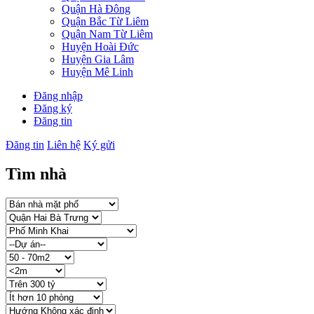
Quận Hà Đông
Quận Bắc Từ Liêm
Quận Nam Từ Liêm
Huyện Hoài Đức
Huyện Gia Lâm
Huyện Mê Linh
Đăng nhập
Đăng ký
Đăng tin
Đăng tin
Liên hệ
Ký gửi
Tìm nhà