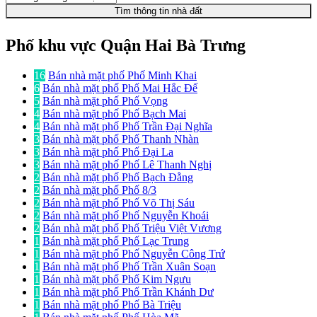
Tìm thông tin nhà đất
Phố khu vực Quận Hai Bà Trưng
16
Bán nhà mặt phố Phố Minh Khai
6
Bán nhà mặt phố Phố Mai Hắc Đế
5
Bán nhà mặt phố Phố Vọng
4
Bán nhà mặt phố Phố Bạch Mai
4
Bán nhà mặt phố Phố Trần Đại Nghĩa
3
Bán nhà mặt phố Phố Thanh Nhàn
3
Bán nhà mặt phố Phố Đại La
3
Bán nhà mặt phố Phố Lê Thanh Nghị
2
Bán nhà mặt phố Phố Bạch Đằng
2
Bán nhà mặt phố Phố 8/3
2
Bán nhà mặt phố Phố Võ Thị Sáu
2
Bán nhà mặt phố Phố Nguyễn Khoái
2
Bán nhà mặt phố Phố Triệu Việt Vương
1
Bán nhà mặt phố Phố Lạc Trung
1
Bán nhà mặt phố Phố Nguyễn Công Trứ
1
Bán nhà mặt phố Phố Trần Xuân Soạn
1
Bán nhà mặt phố Phố Kim Ngưu
1
Bán nhà mặt phố Phố Trần Khánh Dư
1
Bán nhà mặt phố Phố Bà Triệu