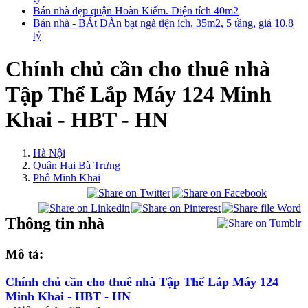
Bán nhà đẹp quận Hoàn Kiếm. Diện tích 40m2
Bán nhà - BÁt ĐÀn bạt ngà tiện ích, 35m2, 5 tầng, giá 10.8
tỷ
Chính chủ cần cho thuê nhà
Tập Thể Lắp Máy 124 Minh
Khai - HBT - HN
Hà Nội
Quận Hai Bà Trưng
Phố Minh Khai
Thông tin nhà
Mô tả:
Chính chủ cần cho thuê nhà Tập Thể Lắp Máy 124
Minh Khai - HBT - HN