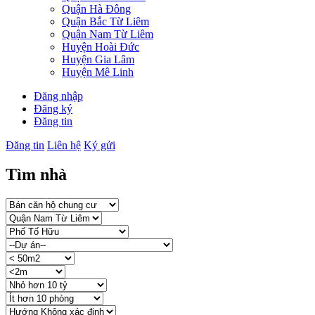
Quận Hà Đông
Quận Bắc Từ Liêm
Quận Nam Từ Liêm
Huyện Hoài Đức
Huyện Gia Lâm
Huyện Mê Linh
Đăng nhập
Đăng ký
Đăng tin
Đăng tin
Liên hệ
Ký gửi
Tìm nhà