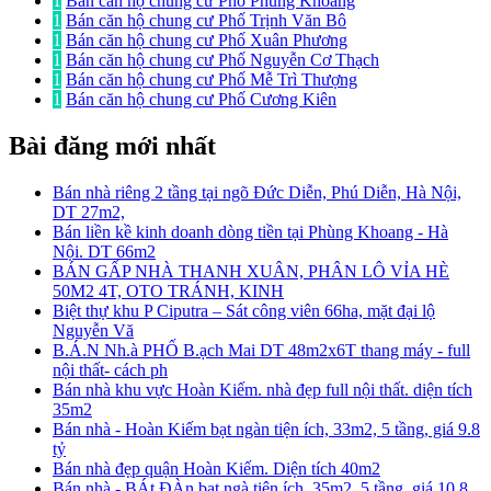
1
Bán căn hộ chung cư Phố Phùng Khoang
1
Bán căn hộ chung cư Phố Trịnh Văn Bô
1
Bán căn hộ chung cư Phố Xuân Phương
1
Bán căn hộ chung cư Phố Nguyễn Cơ Thạch
1
Bán căn hộ chung cư Phố Mễ Trì Thượng
1
Bán căn hộ chung cư Phố Cương Kiên
Bài đăng mới nhất
Bán nhà riêng 2 tầng tại ngõ Đức Diễn, Phú Diễn, Hà Nội,
DT 27m2,
Bán liền kề kinh doanh dòng tiền tại Phùng Khoang - Hà
Nội. DT 66m2
BÁN GẤP NHÀ THANH XUÂN, PHÂN LÔ VỈA HÈ
50M2 4T, OTO TRÁNH, KINH
Biệt thự khu P Ciputra – Sát công viên 66ha, mặt đại lộ
Nguyễn Vă
B.Á.N Nh.à PHỐ B.ạch Mai DT 48m2x6T thang máy - full
nội thất- cách ph
Bán nhà khu vực Hoàn Kiếm. nhà đẹp full nội thất. diện tích
35m2
Bán nhà - Hoàn Kiếm bạt ngàn tiện ích, 33m2, 5 tầng, giá 9.8
tỷ
Bán nhà đẹp quận Hoàn Kiếm. Diện tích 40m2
Bán nhà - BÁt ĐÀn bạt ngà tiện ích, 35m2, 5 tầng, giá 10.8