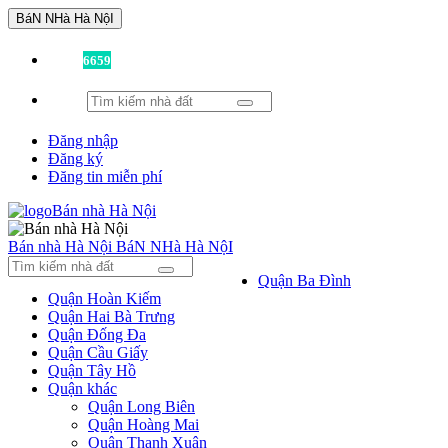
BáN NHà Hà NộI
Đã có
6659
tin được đăng!
Đăng nhập
Đăng ký
Đăng tin miễn phí
Bán nhà Hà Nội
BáN NHà Hà NộI
Quận Ba Đình
Quận Hoàn Kiếm
Quận Hai Bà Trưng
Quận Đống Đa
Quận Cầu Giấy
Quận Tây Hồ
Quận khác
Quận Long Biên
Quận Hoàng Mai
Quận Thanh Xuân