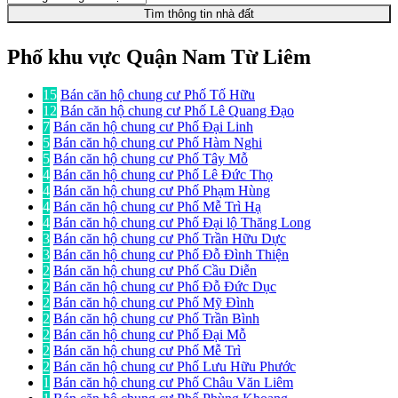
Tìm thông tin nhà đất
Phố khu vực Quận Nam Từ Liêm
15
Bán căn hộ chung cư Phố Tố Hữu
12
Bán căn hộ chung cư Phố Lê Quang Đạo
7
Bán căn hộ chung cư Phố Đại Linh
5
Bán căn hộ chung cư Phố Hàm Nghi
5
Bán căn hộ chung cư Phố Tây Mỗ
4
Bán căn hộ chung cư Phố Lê Đức Thọ
4
Bán căn hộ chung cư Phố Phạm Hùng
4
Bán căn hộ chung cư Phố Mễ Trì Hạ
4
Bán căn hộ chung cư Phố Đại lộ Thăng Long
3
Bán căn hộ chung cư Phố Trần Hữu Dực
3
Bán căn hộ chung cư Phố Đỗ Đình Thiện
2
Bán căn hộ chung cư Phố Cầu Diễn
2
Bán căn hộ chung cư Phố Đỗ Đức Dục
2
Bán căn hộ chung cư Phố Mỹ Đình
2
Bán căn hộ chung cư Phố Trần Bình
2
Bán căn hộ chung cư Phố Đại Mỗ
2
Bán căn hộ chung cư Phố Mễ Trì
2
Bán căn hộ chung cư Phố Lưu Hữu Phước
1
Bán căn hộ chung cư Phố Châu Văn Liêm