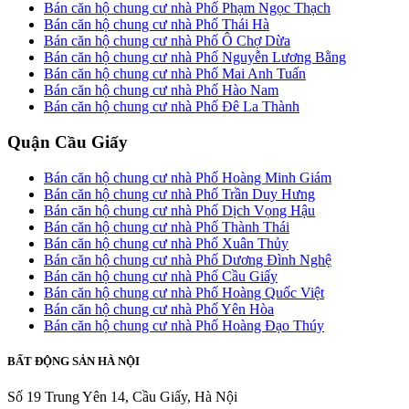
Bán căn hộ chung cư nhà Phố Phạm Ngọc Thạch
Bán căn hộ chung cư nhà Phố Thái Hà
Bán căn hộ chung cư nhà Phố Ô Chợ Dừa
Bán căn hộ chung cư nhà Phố Nguyễn Lương Bằng
Bán căn hộ chung cư nhà Phố Mai Anh Tuấn
Bán căn hộ chung cư nhà Phố Hào Nam
Bán căn hộ chung cư nhà Phố Đê La Thành
Quận Cầu Giấy
Bán căn hộ chung cư nhà Phố Hoàng Minh Giám
Bán căn hộ chung cư nhà Phố Trần Duy Hưng
Bán căn hộ chung cư nhà Phố Dịch Vọng Hậu
Bán căn hộ chung cư nhà Phố Thành Thái
Bán căn hộ chung cư nhà Phố Xuân Thủy
Bán căn hộ chung cư nhà Phố Dương Đình Nghệ
Bán căn hộ chung cư nhà Phố Cầu Giấy
Bán căn hộ chung cư nhà Phố Hoàng Quốc Việt
Bán căn hộ chung cư nhà Phố Yên Hòa
Bán căn hộ chung cư nhà Phố Hoàng Đạo Thúy
BẤT ĐỘNG SẢN HÀ NỘI
Số 19 Trung Yên 14, Cầu Giấy, Hà Nội