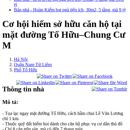
tỷ
Bán nhà - Hoàn Kiếm bạt ngà tiện ích, 30m2, 5 tầng, giá 9 tỷ
Cơ hội hiếm sở hữu căn hộ tại
mặt đường Tố Hữu–Chung Cư
M
Hà Nội
Quận Nam Từ Liêm
Phố Tố Hữu
Thông tin nhà
Mô tả:
- Tọa lạc ngay mặt đường Tố Hữu, cách hầm chui Lê Văn Lương
chỉ 1 km.
- Thuộc quỹ đất hiếm hoi dành cho căn hộ phục vụ cư dân thủ đô
- Chỉ 8 căn trên sàn, mà có đến 7 thang máy