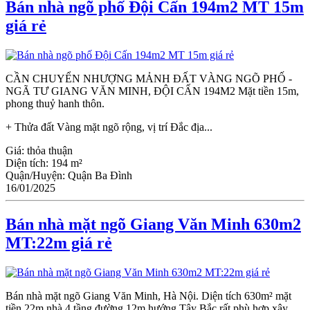
Bán nhà ngõ phố Đội Cấn 194m2 MT 15m
giá rẻ
CẦN CHUYỂN NHƯỢNG MẢNH ĐẤT VÀNG NGÕ PHỐ -
NGÃ TƯ GIANG VĂN MINH, ĐỘI CẤN 194M2 Mặt tiền 15m,
phong thuỷ hanh thôn.
+ Thửa đất Vàng mặt ngõ rộng, vị trí Đắc địa...
Giá:
thỏa thuận
Diện tích:
194 m²
Quận/Huyện:
Quận Ba Đình
16/01/2025
Bán nhà mặt ngõ Giang Văn Minh 630m2
MT:22m giá rẻ
Bán nhà mặt ngõ Giang Văn Minh, Hà Nội. Diện tích 630m² mặt
tiền 22m nhà 4 tầng đường 12m hướng Tây Bắc rất phù hợp xây