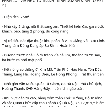
PHÂN LÔ - VỈA HÈ Ô TÔ TRÁNH - KINH DOANH ĐỈNH - Ở HẾT 
Ý !
- Diện tích: 75m² 
- Nhà xây 5 tầng, nội thất sang xịn. Thiết kế hiện đại: gara ôtô, 
khách, bếp, tầng 2 phòng, đủ công năng.
- Vị trí siêu đắc địa: thuộc khu phân lô V.i.p Giảng Võ - Cát Linh. 
Trung tâm Đống Đa, giáp Ba Đình, Hoàn Kiếm.
- Đường trước nhà 3 ô tô tránh vỉa hè 3m, thoáng trước sau, 
ba bước ra phố mặt phố.
- Kết nối giao thông đi Kim Mã, Trần Phú, Hào Nam, Tôn Đức 
Thắng, Láng Hạ, Hoàng Diệu, Lê Hồng Phong,... rất thuận tiện.
- Nhà gần Văn Miếu Quốc Tử Giám, Ga Hà Nội, Phủ Chủ Tịch, 
Hoàng Thành, SVĐ Hàng Đẫy,... tiện ích ngập tràn.
- Khu vực dân trí cao, hàng xóm toàn Thứ Trưởng, Bộ Trưởng 
và các Quan Chức cấp cao Thành Uỷ Hà Nội, khu vực cực hiếm 