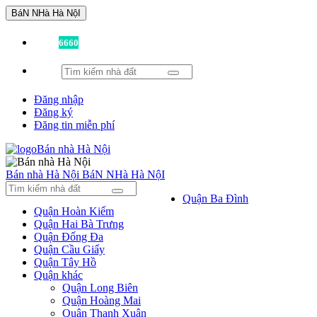
BáN NHà Hà NộI
Đã có
6660
tin được đăng!
Đăng nhập
Đăng ký
Đăng tin miễn phí
Bán nhà Hà Nội
BáN NHà Hà NộI
Quận Ba Đình
Quận Hoàn Kiếm
Quận Hai Bà Trưng
Quận Đống Đa
Quận Cầu Giấy
Quận Tây Hồ
Quận khác
Quận Long Biên
Quận Hoàng Mai
Quận Thanh Xuân