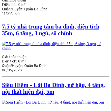
Giá:
thỏa thuận
Diện tích:
0 m²
Quận/Huyện:
Quận Ba Đình
11/05/2026
7.5 tỷ nhà trung tâm ba đình, diện tích
35m, 6 tầng, 3 ngủ, sổ chính
Giá:
thỏa thuận
Diện tích:
0 m²
Quận/Huyện:
Quận Ba Đình
08/05/2026
Siêu Hiếm - Lõi Ba Đình, nở hậu, 4 tầng,
nội thất hiện đại, 5m