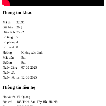
Thông tin khác
Mã tin
32091
Giá bán
26tỷ
Diện tích
75m2
Số tầng
5
Số phòng
4
Số Tolet
8
Hướng
Không xác định
Mặt tiền
5m
Đường
9m
Ngày đăng
07-05-2025
Ngày sửa
Ngày hết hạn
12-05-2025
Thông tin liên hệ
Họ và tên
Vũ Quang
Địa chỉ
185 Trích Sài, Tây Hồ, Hà Nội