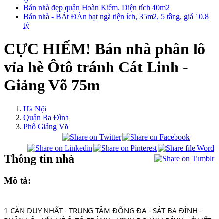
Bán nhà đẹp quận Hoàn Kiếm. Diện tích 40m2
Bán nhà - BÁt ĐÀn bạt ngà tiện ích, 35m2, 5 tầng, giá 10.8
tỷ
CỰC HIẾM! Bán nhà phân lô
vỉa hè Ôtô tránh Cát Linh -
Giảng Võ 75m
Hà Nội
Quận Ba Đình
Phố Giảng Võ
Thông tin nhà
Mô tả:
1 
CĂN DUY NHẤT - TRUNG TÂM ĐỐNG ĐA - SÁT BA ĐÌNH - 