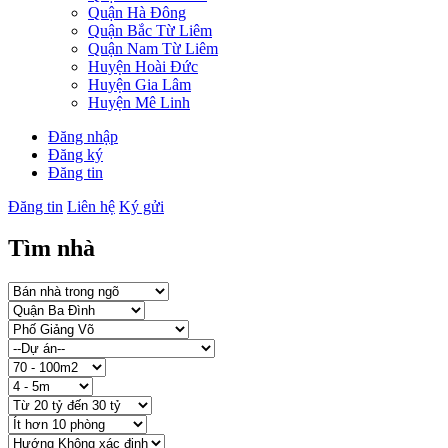
Quận Hà Đông
Quận Bắc Từ Liêm
Quận Nam Từ Liêm
Huyện Hoài Đức
Huyện Gia Lâm
Huyện Mê Linh
Đăng nhập
Đăng ký
Đăng tin
Đăng tin
Liên hệ
Ký gửi
Tìm nhà