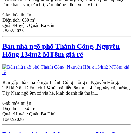
làm khách sạn, căn hộ, văn phòng, dịch vụ... Vị trí...
Giá:
thỏa thuận
Diện tích:
630 m²
Quận/Huyện:
Quận Ba Đình
28/02/2025
Bán nhà ngõ phố Thành Công, Nguyên
Hồng 134m2 MT8m giá rẻ
Bán gấp nhà chia lô ngõ Thành Công thông ra Nguyên Hồng,
TP.Hà Nội. Diện tích 134m2 mặt tiền 8m, nhà 4 tầng xây cũ, hướng
Tây Nam ngõ 9m có vỉa hè, kinh doanh rất thuận...
Giá:
thỏa thuận
Diện tích:
134 m²
Quận/Huyện:
Quận Ba Đình
10/02/2026