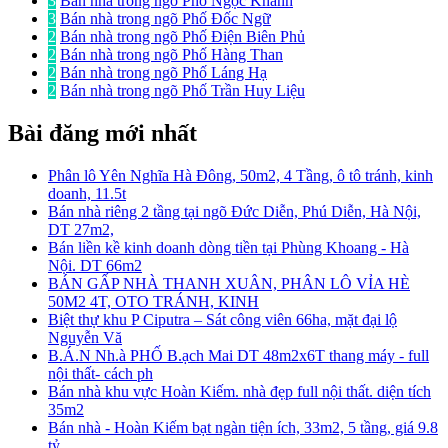
3
Bán nhà trong ngõ Phố Ngọc Khánh
3
Bán nhà trong ngõ Phố Đốc Ngữ
2
Bán nhà trong ngõ Phố Điện Biên Phủ
2
Bán nhà trong ngõ Phố Hàng Than
2
Bán nhà trong ngõ Phố Láng Hạ
2
Bán nhà trong ngõ Phố Trần Huy Liệu
Bài đăng mới nhất
Phân lô Yên Nghĩa Hà Đông, 50m2, 4 Tầng, ô tô tránh, kinh
doanh, 11.5t
Bán nhà riêng 2 tầng tại ngõ Đức Diễn, Phú Diễn, Hà Nội,
DT 27m2,
Bán liền kề kinh doanh dòng tiền tại Phùng Khoang - Hà
Nội. DT 66m2
BÁN GẤP NHÀ THANH XUÂN, PHÂN LÔ VỈA HÈ
50M2 4T, OTO TRÁNH, KINH
Biệt thự khu P Ciputra – Sát công viên 66ha, mặt đại lộ
Nguyễn Vă
B.Á.N Nh.à PHỐ B.ạch Mai DT 48m2x6T thang máy - full
nội thất- cách ph
Bán nhà khu vực Hoàn Kiếm. nhà đẹp full nội thất. diện tích
35m2
Bán nhà - Hoàn Kiếm bạt ngàn tiện ích, 33m2, 5 tầng, giá 9.8
tỷ