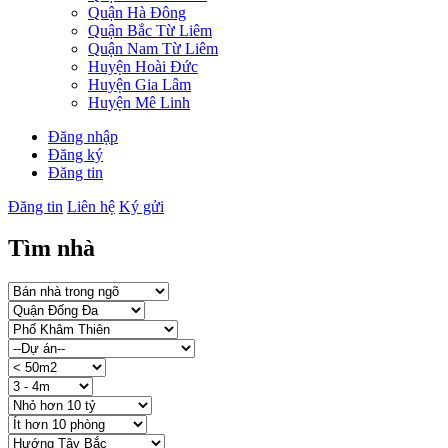
Quận Hà Đông
Quận Bắc Từ Liêm
Quận Nam Từ Liêm
Huyện Hoài Đức
Huyện Gia Lâm
Huyện Mê Linh
Đăng nhập
Đăng ký
Đăng tin
Đăng tin
Liên hệ
Ký gửi
Tìm nhà