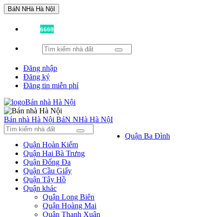
BáN NHà Hà NộI
Đã có
6660
tin được đăng!
Đăng nhập
Đăng ký
Đăng tin miễn phí
Bán nhà Hà Nội
BáN NHà Hà NộI
Quận Ba Đình
Quận Hoàn Kiếm
Quận Hai Bà Trưng
Quận Đống Đa
Quận Cầu Giấy
Quận Tây Hồ
Quận khác
Quận Long Biên
Quận Hoàng Mai
Quận Thanh Xuân