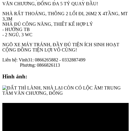
VĂN CHƯƠNG, ĐỐNG ĐA 5 TỶ QUAY ĐẦU!
NHÀ RẤT THOÁNG, THÔNG 2 LỐI ĐI, 26M2 X 4TẦNG, MT
3,3M
NHÀ ĐỦ CÔNG NĂNG, THIẾT KẾ HỢP LÝ
- HƯỚNG TB
- 2 NGỦ, 3 WC
NGÕ XE MÁY TRÁNH, ĐẦY ĐỦ TIỆN ÍCH SINH HOẠT
CỘNG ĐỒNG TIỆN LỢI VÔ CÙNG!
Liên hệ: Vinh31: 0866265882 - 0332887499
Phương: 0866826113
Hình ảnh: