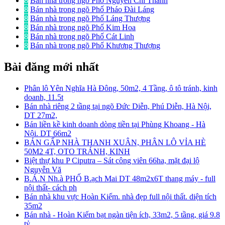
8
Bán nhà trong ngõ Phố Nguyễn Chí Thanh
8
Bán nhà trong ngõ Phố Pháo Đài Láng
8
Bán nhà trong ngõ Phố Láng Thượng
8
Bán nhà trong ngõ Phố Kim Hoa
8
Bán nhà trong ngõ Phố Cát Linh
8
Bán nhà trong ngõ Phố Khương Thượng
Bài đăng mới nhất
Phân lô Yên Nghĩa Hà Đông, 50m2, 4 Tầng, ô tô tránh, kinh
doanh, 11.5t
Bán nhà riêng 2 tầng tại ngõ Đức Diễn, Phú Diễn, Hà Nội,
DT 27m2,
Bán liền kề kinh doanh dòng tiền tại Phùng Khoang - Hà
Nội. DT 66m2
BÁN GẤP NHÀ THANH XUÂN, PHÂN LÔ VỈA HÈ
50M2 4T, OTO TRÁNH, KINH
Biệt thự khu P Ciputra – Sát công viên 66ha, mặt đại lộ
Nguyễn Vă
B.Á.N Nh.à PHỐ B.ạch Mai DT 48m2x6T thang máy - full
nội thất- cách ph
Bán nhà khu vực Hoàn Kiếm. nhà đẹp full nội thất. diện tích
35m2
Bán nhà - Hoàn Kiếm bạt ngàn tiện ích, 33m2, 5 tầng, giá 9.8
tỷ