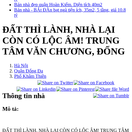
Bán nhà đẹp quận Hoàn Kiếm. Diện tích 40m2
Bán nhà - BÁt ĐÀn bạt ngà tiện ích, 35m2, 5 tầng, giá 10.8
tỷ
ĐẤT THÌ LÀNH, NHÀ LẠI
CÒN CÓ LỘC ÂM! TRUNG
TÂM VĂN CHƯƠNG, ĐỐNG
Hà Nội
Quận Đống Đa
Phố Khâm Thiên
Thông tin nhà
Mô tả:
ĐẤT THÌ LÀNH, NHÀ LẠI CÒN CÓ LỘC ÂM! TRUNG TÂM