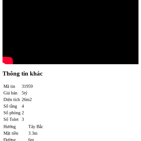
Thông tin khác
Mã tin
31959
Giá bán
5tỷ
Diện tích
26m2
Số tầng
4
Số phòng
2
Số Tolet
3
Hướng
Tây Bắc
Mặt tiền
3.3m
Đường
6m