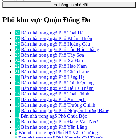
Tìm thông tin nhà đất
Phố khu vực Quận Đống Đa
74
Bán nhà trong ngõ Phố Thái Hà
28
Bán nhà trong ngõ Phố Khâm Thiên
27
Bán nhà trong ngõ Phố Hoàng Cầu
27
Bán nhà trong ngõ Phố Tôn Đức Thắng
25
Bán nhà trong ngõ Phố Tây Sơn
24
Bán nhà trong ngõ Phố Xã Đàn
22
Bán nhà trong ngõ Phố Hào Nam
21
Bán nhà trong ngõ Phố Chùa Láng
18
Bán nhà trong ngõ Phố Láng Hạ
16
Bán nhà trong ngõ Phố Thịnh Quang
15
Bán nhà trong ngõ Phố Đê La Thành
15
Bán nhà trong ngõ Phố Thái Thịnh
14
Bán nhà trong ngõ Phố An Trạch
13
Bán nhà trong ngõ Phố Trường Chinh
12
Bán nhà trong ngõ Phố Nguyễn Lương Bằng
11
Bán nhà trong ngõ Phố Chùa Bộc
10
Bán nhà trong ngõ Phố Đặng Văn Ngữ
10
Bán nhà trong ngõ Phố Yên Lãng
9
Bán nhà trong ngõ Phố Hồ Văn Chương