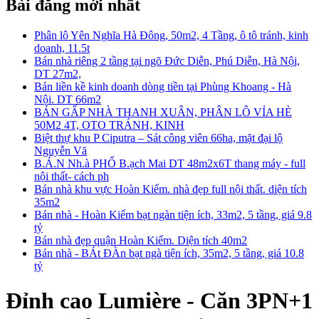
Bài đăng mới nhất
Phân lô Yên Nghĩa Hà Đông, 50m2, 4 Tầng, ô tô tránh, kinh
doanh, 11.5t
Bán nhà riêng 2 tầng tại ngõ Đức Diễn, Phú Diễn, Hà Nội,
DT 27m2,
Bán liền kề kinh doanh dòng tiền tại Phùng Khoang - Hà
Nội. DT 66m2
BÁN GẤP NHÀ THANH XUÂN, PHÂN LÔ VỈA HÈ
50M2 4T, OTO TRÁNH, KINH
Biệt thự khu P Ciputra – Sát công viên 66ha, mặt đại lộ
Nguyễn Vă
B.Á.N Nh.à PHỐ B.ạch Mai DT 48m2x6T thang máy - full
nội thất- cách ph
Bán nhà khu vực Hoàn Kiếm. nhà đẹp full nội thất. diện tích
35m2
Bán nhà - Hoàn Kiếm bạt ngàn tiện ích, 33m2, 5 tầng, giá 9.8
tỷ
Bán nhà đẹp quận Hoàn Kiếm. Diện tích 40m2
Bán nhà - BÁt ĐÀn bạt ngà tiện ích, 35m2, 5 tầng, giá 10.8
tỷ
Đỉnh cao Lumière - Căn 3PN+1