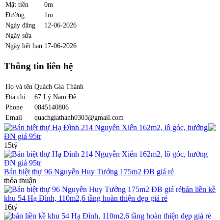
Mặt tiền
0m
Đường
1m
Ngày đăng
12-06-2026
Ngày sửa
Ngày hết hạn
17-06-2026
Thông tin liên hệ
Họ và tên
Quách Gia Thành
Địa chỉ
67 Lý Nam Đế
Phone
0845140806
Email
quachgiathanh0303@gmail.com
Bán biệt thự Hạ Đình 214 Nguyễn Xiển 162m2, lô góc, hướng
ĐN giá 95tr
15tỷ
Bán biệt thự 96 Nguyễn Huy Tưởng 175m2 ĐB giá rẻ
thỏa thuận
bán liền kề
khu 54 Hạ Đình, 110m2,6 tầng hoàn thiện đẹp giá rẻ
16tỷ