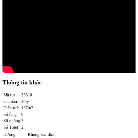
Thông tin khác
Mã tin
33610
Giá bán
20tỷ
Diện tích
137m2
Số tầng
0
Số phòng
3
Số Tolet
2
Hướng
Không xác định