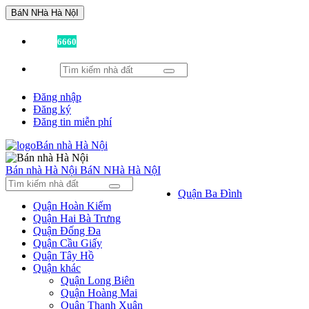
BáN NHà Hà NộI
Đã có
6660
tin được đăng!
Đăng nhập
Đăng ký
Đăng tin miễn phí
Bán nhà Hà Nội
BáN NHà Hà NộI
Quận Ba Đình
Quận Hoàn Kiếm
Quận Hai Bà Trưng
Quận Đống Đa
Quận Cầu Giấy
Quận Tây Hồ
Quận khác
Quận Long Biên
Quận Hoàng Mai
Quận Thanh Xuân