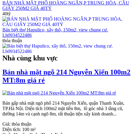
BÁN NHÀ MẶT PHỐ HOÀNG NGÂN,P TRUNG HÒA, CẦU
GIẤY 250M2 GIÁ 40TỶ
40tỷ
Bán biệt thự Hapulico, xây thô, 150m2, view chung cư.
Lh0934522486
thỏa thuận
Nhà cùng khu vực
Bán nhà mặt ngõ 214 Nguyễn Xiển 100m2
MT:8m giá rẻ
Bán gấp nhà mặt ngõ phố 214 Nguyễn Xiển, quận Thanh Xuân,
TP.Hà Nội. Diện tích 100m2 mặt tiền 8m, lô góc nhà 3 tầng cũ,
đường 14m và cạnh ngõ 8m, rất thuận tiện xây kinh doanh...
Giá:
thỏa thuận
Diện tích:
100 m²