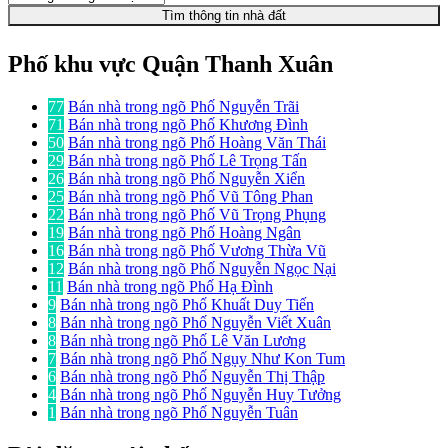
Tìm thông tin nhà đất
Phố khu vực Quận Thanh Xuân
77
Bán nhà trong ngõ Phố Nguyễn Trãi
71
Bán nhà trong ngõ Phố Khương Đình
50
Bán nhà trong ngõ Phố Hoàng Văn Thái
29
Bán nhà trong ngõ Phố Lê Trọng Tấn
26
Bán nhà trong ngõ Phố Nguyễn Xiển
25
Bán nhà trong ngõ Phố Vũ Tông Phan
22
Bán nhà trong ngõ Phố Vũ Trọng Phụng
19
Bán nhà trong ngõ Phố Hoàng Ngân
16
Bán nhà trong ngõ Phố Vương Thừa Vũ
12
Bán nhà trong ngõ Phố Nguyễn Ngọc Nại
11
Bán nhà trong ngõ Phố Hạ Đình
9
Bán nhà trong ngõ Phố Khuất Duy Tiến
8
Bán nhà trong ngõ Phố Nguyễn Viết Xuân
8
Bán nhà trong ngõ Phố Lê Văn Lương
7
Bán nhà trong ngõ Phố Ngụy Như Kon Tum
6
Bán nhà trong ngõ Phố Nguyễn Thị Thập
4
Bán nhà trong ngõ Phố Nguyễn Huy Tưởng
1
Bán nhà trong ngõ Phố Nguyễn Tuân