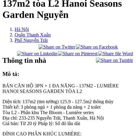
137m2 tòa L2 Hanoi Seasons
Garden Nguyễn
Hà Nội
Quận Thanh Xuân
Phố Nguyễn Trãi
Thông tin nhà
Mô tả:
BÁN CĂN HỘ 3PN + 1 ĐA NĂNG - 137M2 - LUMIÈRE
HANOI SEASONS GARDEN TÒA L2
Diện tích: 137m2 (tim tường) 125.9 - 127.5m2 thông thủy
Thiết kế: 3 phòng ngủ + 1 phòng đa năng + 2 toilet
Tòa L2 - Phân khu The Bloom - Lumière series
Địa chỉ: 233-235 Nguyễn Trãi, Thanh Xuân, Hà Nội
Giá bán: Từ 20 tỷ Pháp lý: Sổ đỏ lâu dài
ĐỈNH CAO PHÂN KHÚC LUMIÈRE: