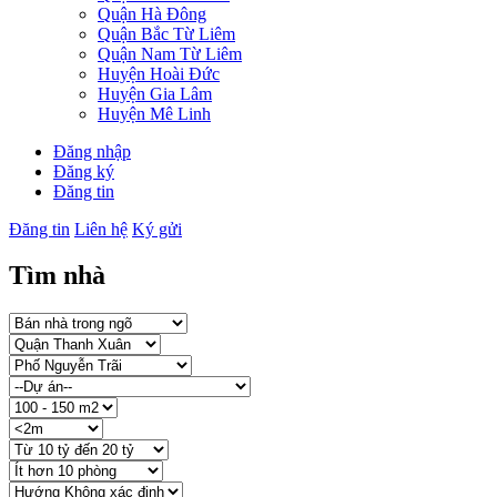
Quận Hà Đông
Quận Bắc Từ Liêm
Quận Nam Từ Liêm
Huyện Hoài Đức
Huyện Gia Lâm
Huyện Mê Linh
Đăng nhập
Đăng ký
Đăng tin
Đăng tin
Liên hệ
Ký gửi
Tìm nhà