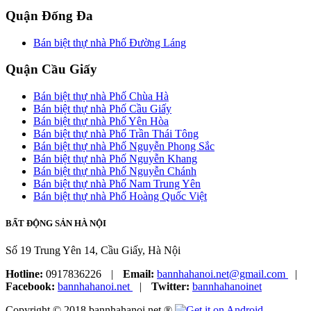
Quận Đống Đa
Bán biệt thự nhà Phố Đường Láng
Quận Cầu Giấy
Bán biệt thự nhà Phố Chùa Hà
Bán biệt thự nhà Phố Cầu Giấy
Bán biệt thự nhà Phố Yên Hòa
Bán biệt thự nhà Phố Trần Thái Tông
Bán biệt thự nhà Phố Nguyễn Phong Sắc
Bán biệt thự nhà Phố Nguyễn Khang
Bán biệt thự nhà Phố Nguyễn Chánh
Bán biệt thự nhà Phố Nam Trung Yên
Bán biệt thự nhà Phố Hoàng Quốc Việt
BẤT ĐỘNG SẢN HÀ NỘI
Số 19 Trung Yên 14, Cầu Giấy, Hà Nội
Hotline:
0917836226
|
Email:
bannhahanoi.net@gmail.com
|
Facebook:
bannhahanoi.net
|
Twitter:
bannhahanoinet
Copyright © 2018 bannhahanoi.net ®