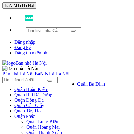
BáN NHà Hà NộI
Đã có
6660
tin được đăng!
Đăng nhập
Đăng ký
Đăng tin miễn phí
Bán nhà Hà Nội
BáN NHà Hà NộI
Quận Ba Đình
Quận Hoàn Kiếm
Quận Hai Bà Trưng
Quận Đống Đa
Quận Cầu Giấy
Quận Tây Hồ
Quận khác
Quận Long Biên
Quận Hoàng Mai
Quận Thanh Xuân