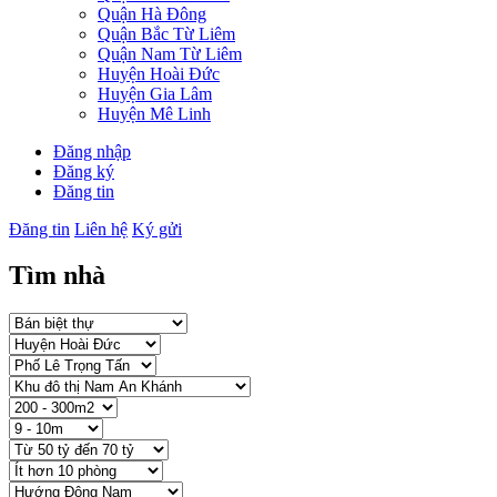
Quận Hà Đông
Quận Bắc Từ Liêm
Quận Nam Từ Liêm
Huyện Hoài Đức
Huyện Gia Lâm
Huyện Mê Linh
Đăng nhập
Đăng ký
Đăng tin
Đăng tin
Liên hệ
Ký gửi
Tìm nhà