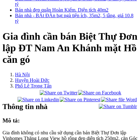
tỷ
Bán nhà đẹp quận Hoàn Kiếm. Diện tích 40m2
Bán nhà - BÁt ĐÀn bạt ngà tiện ích, 35m2, 5 tầng, giá 10.8
tỷ
Gia đình cần bán Biệt Thự Đơn
lập ĐT Nam An Khánh mặt Hồ
căn gó
Hà Nội
Huyện Hoài Đức
Phố Lê Trọng Tấn
Thông tin nhà
Mô tả:
Gia đình không có nhu cầu sử dụng cần bán Biệt Thự Đơn lập
Vinhomes Thăng Long View hồ rộng đẹp diện tích 250m2, căn Góc