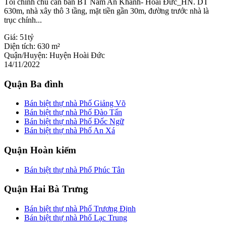
Tôi chính chủ cần bán BT Nam An Khánh- Hoài Đức_HN. DT
630m, nhà xây thô 3 tầng, mặt tiền gần 30m, đường trước nhà là
trục chính...
Giá:
51tỷ
Diện tích:
630 m²
Quận/Huyện:
Huyện Hoài Đức
14/11/2022
Quận Ba đình
Bán biệt thự nhà Phố Giảng Võ
Bán biệt thự nhà Phố Đào Tấn
Bán biệt thự nhà Phố Đốc Ngữ
Bán biệt thự nhà Phố An Xá
Quận Hoàn kiếm
Bán biệt thự nhà Phố Phúc Tân
Quận Hai Bà Trưng
Bán biệt thự nhà Phố Trương Định
Bán biệt thự nhà Phố Lạc Trung