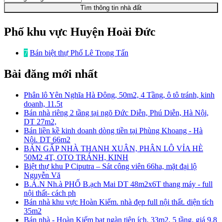
Tìm thông tin nhà đất
Phố khu vực Huyện Hoài Đức
7
Bán biệt thự Phố Lê Trọng Tấn
Bài đăng mới nhất
Phân lô Yên Nghĩa Hà Đông, 50m2, 4 Tầng, ô tô tránh, kinh
doanh, 11.5t
Bán nhà riêng 2 tầng tại ngõ Đức Diễn, Phú Diễn, Hà Nội,
DT 27m2,
Bán liền kề kinh doanh dòng tiền tại Phùng Khoang - Hà
Nội. DT 66m2
BÁN GẤP NHÀ THANH XUÂN, PHÂN LÔ VỈA HÈ
50M2 4T, OTO TRÁNH, KINH
Biệt thự khu P Ciputra – Sát công viên 66ha, mặt đại lộ
Nguyễn Vă
B.Á.N Nh.à PHỐ B.ạch Mai DT 48m2x6T thang máy - full
nội thất- cách ph
Bán nhà khu vực Hoàn Kiếm. nhà đẹp full nội thất. diện tích
35m2
Bán nhà - Hoàn Kiếm bạt ngàn tiện ích, 33m2, 5 tầng, giá 9.8