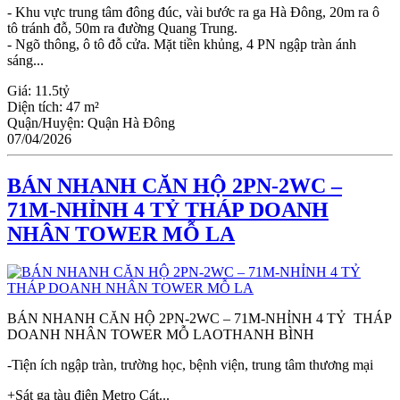
- Khu vực trung tâm đông đúc, vài bước ra ga Hà Đông, 20m ra ô
tô tránh đỗ, 50m ra đường Quang Trung.
- Ngõ thông, ô tô đỗ cửa. Mặt tiền khủng, 4 PN ngập tràn ánh
sáng...
Giá:
11.5tỷ
Diện tích:
47 m²
Quận/Huyện:
Quận Hà Đông
07/04/2026
BÁN NHANH CĂN HỘ 2PN-2WC –
71M-NHỈNH 4 TỶ THÁP DOANH
NHÂN TOWER MỖ LA
BÁN NHANH CĂN HỘ 2PN-2WC – 71M-NHỈNH 4 TỶ THÁP
DOANH NHÂN TOWER MỖ LAOTHANH BÌNH
-Tiện ích ngập tràn, trường học, bệnh viện, trung tâm thương mại
+Sát ga tàu điện Metro Cát...