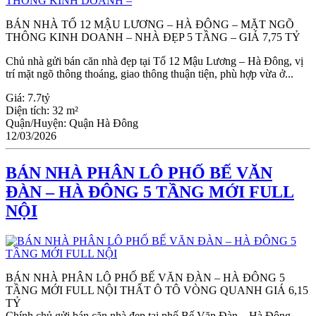
BÁN NHÀ TỔ 12 MẬU LƯƠNG – HÀ ĐÔNG – MẶT NGÕ
THÔNG KINH DOANH – NHÀ ĐẸP 5 TẦNG – GIÁ 7,75 TỶ
Chủ nhà gửi bán căn nhà đẹp tại Tổ 12 Mậu Lương – Hà Đông, vị
trí mặt ngõ thông thoáng, giao thông thuận tiện, phù hợp vừa ở...
Giá:
7.7tỷ
Diện tích:
32 m²
Quận/Huyện:
Quận Hà Đông
12/03/2026
BÁN NHÀ PHÂN LÔ PHỐ BẾ VĂN
ĐÀN – HÀ ĐÔNG 5 TẦNG MỚI FULL
NỘI
BÁN NHÀ PHÂN LÔ PHỐ BẾ VĂN ĐÀN – HÀ ĐÔNG 5
TẦNG MỚI FULL NỘI THẤT Ô TÔ VÒNG QUANH GIÁ 6,15
TỶ
Chính chủ gửi bán căn nhà đẹp tại phố Bế Văn Đàn – Hà Đông,