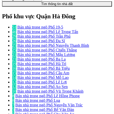
Tìm thông tin nhà đất
Phố khu vực Quận Hà Đông
51
Bán nhà trong ngõ Phố 19-5
46
Bán nhà trong ngõ Phố Lê Trọng Tấn
29
Bán nhà trong ngõ Phố Trần Phú
26
Bán nhà trong ngõ Phố Đa Sĩ
25
Bán nhà trong ngõ Phố Nguyễn Thanh Bình
25
Bán nhà trong ngõ Phố Chiến Thắng
21
Bán nhà trong ngõ Phố Mậu Lương
21
Bán nhà trong ngõ Phố Ba La
19
Bán nhà trong ngõ Phố Hà Trì
16
Bán nhà trong ngõ Phố Bà Triệu
15
Bán nhà trong ngõ Phố Cầu Am
14
Bán nhà trong ngõ Phố Mỗ Lao
12
Bán nhà trong ngõ Phố Lê Lợi
12
Bán nhà trong ngõ Phố Ao Sen
10
Bán nhà trong ngõ Phố Vũ Trọng Khánh
8
Bán nhà trong ngõ Phố Lê Hồng Phong
8
Bán nhà trong ngõ Phố Lụa
7
Bán nhà trong ngõ Phố Nguyễn Văn Trác
5
Bán nhà trong ngõ Phố Bế Văn Đàn