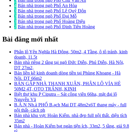
5
Bán nhà trong ngõ Phố Chu Văn An
4
Bán nhà trong ngõ Phố An Hòa
3
Bán nhà trong ngõ Phố Lê Quý Đôn
3
Bán nhà trong ngõ Phố Đại Mỗ
3
Bán nhà trong ngõ Phố Hoàng Diệu
2
Bán nhà trong ngõ Phố Đinh Tiên Hoàng
Bài đăng mới nhất
Phân lô Yên Nghĩa Hà Đông, 50m2, 4 Tầng, ô tô tránh, kinh
doanh, 11.5t
Bán nhà riêng 2 tầng tại ngõ Đức Diễn, Phú Diễn, Hà Nội,
DT 27m2,
Bán liền kề kinh doanh dòng tiền tại Phùng Khoang - Hà
Nội. DT 66m2
BÁN GẤP NHÀ THANH XUÂN, PHÂN LÔ VỈA HÈ
50M2 4T, OTO TRÁNH, KINH
Biệt thự khu P Ciputra – Sát công viên 66ha, mặt đại lộ
Nguyễn Vă
B.Á.N Nh.à PHỐ B.ạch Mai DT 48m2x6T thang máy - full
nội thất- cách ph
Bán nhà khu vực Hoàn Kiếm. nhà đẹp full nội thất. diện tích
35m2
Bán nhà - Hoàn Kiếm bạt ngàn tiện ích, 33m2, 5 tầng, giá 9.8
tỷ