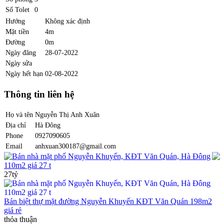
Số Tolet
0
Hướng
Không xác định
Mặt tiền
4m
Đường
0m
Ngày đăng
28-07-2022
Ngày sửa
Ngày hết hạn
02-08-2022
Thông tin liên hệ
Họ và tên
Nguyễn Thị Anh Xuân
Địa chỉ
Hà Đông
Phone
0927090605
Email
anhxuan300187@gmail.com
Bán nhà mặt phố Nguyễn Khuyến, KĐT Văn Quán, Hà Đông
110m2 giá 27 t
27tỷ
Bán biệt thự mặt đường Nguyễn Khuyến KĐT Văn Quán 198m2
giá rẻ
thỏa thuận