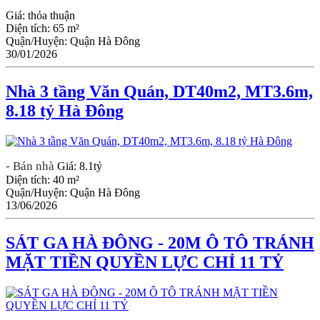
Giá:
thỏa thuận
Diện tích:
65 m²
Quận/Huyện:
Quận Hà Đông
30/01/2026
Nhà 3 tầng Văn Quán, DT40m2, MT3.6m,
8.18 tỷ Hà Đông
- Bán nhà
Giá:
8.1tỷ
Diện tích:
40 m²
Quận/Huyện:
Quận Hà Đông
13/06/2026
SÁT GA HÀ ĐÔNG - 20M Ô TÔ TRÁNH
MẶT TIỀN QUYỀN LỰC CHỈ 11 TỶ