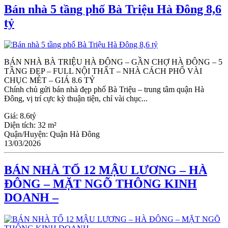
Bán nhà 5 tầng phố Bà Triệu Hà Đông 8,6
tỷ
BÁN NHÀ BÀ TRIỆU HÀ ĐÔNG – GẦN CHỢ HÀ ĐÔNG – 5
TẦNG ĐẸP – FULL NỘI THẤT – NHÀ CÁCH PHỐ VÀI
CHỤC MÉT – GIÁ 8.6 TỶ
Chính chủ gửi bán nhà đẹp phố Bà Triệu – trung tâm quận Hà
Đông, vị trí cực kỳ thuận tiện, chỉ vài chục...
Giá:
8.6tỷ
Diện tích:
32 m²
Quận/Huyện:
Quận Hà Đông
13/03/2026
BÁN NHÀ TỔ 12 MẬU LƯƠNG – HÀ
ĐÔNG – MẶT NGÕ THÔNG KINH
DOANH –