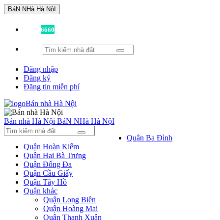
BáN NHà Hà NộI
Đã có
6660
tin được đăng!
Đăng nhập
Đăng ký
Đăng tin miễn phí
Bán nhà Hà Nội
BáN NHà Hà NộI
Quận Ba Đình
Quận Hoàn Kiếm
Quận Hai Bà Trưng
Quận Đống Đa
Quận Cầu Giấy
Quận Tây Hồ
Quận khác
Quận Long Biên
Quận Hoàng Mai
Quận Thanh Xuân