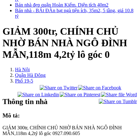
Bán nhà đẹp quận Hoàn Kiếm. Diện tích 40m2
Bán nhà - BÁt ĐÀn bạt ngà tiện ích, 35m2, 5 tầng, giá 10.8
tỷ
GIẢM 300tr, CHÍNH CHỦ
NHỜ BÁN NHÀ NGÔ ĐÌNH
MẪN,118m 4,2tỷ lô góc 0
Hà Nội
Quận Hà Đông
Phố 19-5
Thông tin nhà
Mô tả:
GIẢM 300tr, CHÍNH CHỦ NHỜ BÁN NHÀ NGÔ ĐÌNH
MẪN,118m 4,2tỷ lô góc 0927.090.605