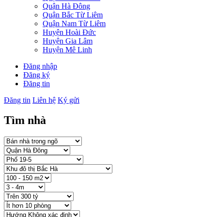
Quận Hà Đông
Quận Bắc Từ Liêm
Quận Nam Từ Liêm
Huyện Hoài Đức
Huyện Gia Lâm
Huyện Mê Linh
Đăng nhập
Đăng ký
Đăng tin
Đăng tin
Liên hệ
Ký gửi
Tìm nhà