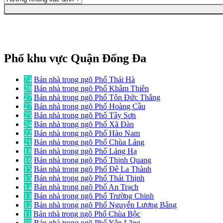
Phố khu vực Quận Đống Đa
74
Bán nhà trong ngõ Phố Thái Hà
28
Bán nhà trong ngõ Phố Khâm Thiên
27
Bán nhà trong ngõ Phố Tôn Đức Thắng
27
Bán nhà trong ngõ Phố Hoàng Cầu
25
Bán nhà trong ngõ Phố Tây Sơn
24
Bán nhà trong ngõ Phố Xã Đàn
22
Bán nhà trong ngõ Phố Hào Nam
21
Bán nhà trong ngõ Phố Chùa Láng
18
Bán nhà trong ngõ Phố Láng Hạ
16
Bán nhà trong ngõ Phố Thịnh Quang
15
Bán nhà trong ngõ Phố Đê La Thành
15
Bán nhà trong ngõ Phố Thái Thịnh
14
Bán nhà trong ngõ Phố An Trạch
13
Bán nhà trong ngõ Phố Trường Chinh
12
Bán nhà trong ngõ Phố Nguyễn Lương Bằng
11
Bán nhà trong ngõ Phố Chùa Bộc
10
Bán nhà trong ngõ Phố Yên Lãng