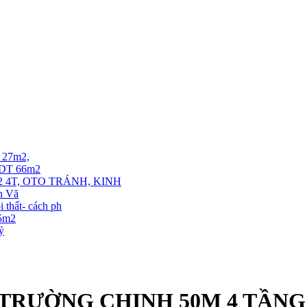
T 27m2,
. DT 66m2
 4T, OTO TRÁNH, KINH
ễn Vă
thất- cách ph
35m2
tỷ
ƯỜNG CHINH 50M 4 TẦNG gi