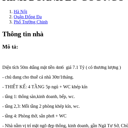
Hà Nội
Quận Đống Đa
Phố Trường Chinh
Thông tin nhà
Mô tả:
Diện tích 50m 4tầng mặt tiền 4m6 giá 7.1 Tỷ ( có thương lượng )
- chủ đang cho thuê cả nhà 30tr/1tháng.
- THIẾT KẾ: 4 TẦNG 5p ngủ + WC khép kín
- tầng 1: thông sàn,kinh doanh, bếp, wc.
- tầng 2,3: Mỗi tầng 2 phòng khép kín, wc.
- tầng 4: Phòng thờ, sân phơi + WC
- Nhà nằm vị trí mặt ngõ đẹp thông, kinh doanh, gần Ngã Tư Sở, Chù