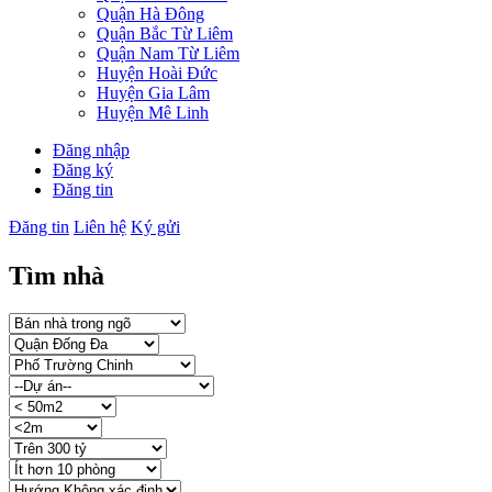
Quận Hà Đông
Quận Bắc Từ Liêm
Quận Nam Từ Liêm
Huyện Hoài Đức
Huyện Gia Lâm
Huyện Mê Linh
Đăng nhập
Đăng ký
Đăng tin
Đăng tin
Liên hệ
Ký gửi
Tìm nhà