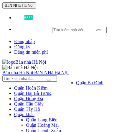
BáN NHà Hà NộI
Đã có
6659
tin được đăng!
Đăng nhập
Đăng ký
Đăng tin miễn phí
Bán nhà Hà Nội
BáN NHà Hà NộI
Quận Ba Đình
Quận Hoàn Kiếm
Quận Hai Bà Trưng
Quận Đống Đa
Quận Cầu Giấy
Quận Tây Hồ
Quận khác
Quận Long Biên
Quận Hoàng Mai
Quận Thanh Xuân