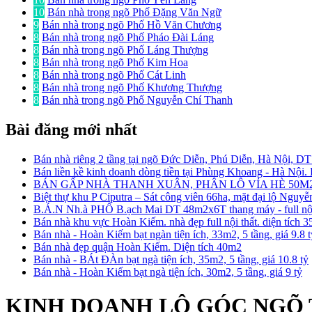
10
Bán nhà trong ngõ Phố Đặng Văn Ngữ
9
Bán nhà trong ngõ Phố Hồ Văn Chương
8
Bán nhà trong ngõ Phố Pháo Đài Láng
8
Bán nhà trong ngõ Phố Láng Thượng
8
Bán nhà trong ngõ Phố Kim Hoa
8
Bán nhà trong ngõ Phố Cát Linh
8
Bán nhà trong ngõ Phố Khương Thượng
8
Bán nhà trong ngõ Phố Nguyễn Chí Thanh
Bài đăng mới nhất
Bán nhà riêng 2 tầng tại ngõ Đức Diễn, Phú Diễn, Hà Nội, D
Bán liền kề kinh doanh dòng tiền tại Phùng Khoang - Hà Nội
BÁN GẤP NHÀ THANH XUÂN, PHÂN LÔ VỈA HÈ 50M2
Biệt thự khu P Ciputra – Sát công viên 66ha, mặt đại lộ Nguy
B.Á.N Nh.à PHỐ B.ạch Mai DT 48m2x6T thang máy - full nội 
Bán nhà khu vực Hoàn Kiếm. nhà đẹp full nội thất. diện tích 
Bán nhà - Hoàn Kiếm bạt ngàn tiện ích, 33m2, 5 tầng, giá 9.8 
Bán nhà đẹp quận Hoàn Kiếm. Diện tích 40m2
Bán nhà - BÁt ĐÀn bạt ngà tiện ích, 35m2, 5 tầng, giá 10.8 tỷ
Bán nhà - Hoàn Kiếm bạt ngà tiện ích, 30m2, 5 tầng, giá 9 tỷ
KINH DOANH LÔ GÓC NGÕ TR