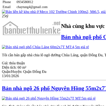
Phone
0934580812
Email
chaytung4@gmail.com
Bán liền kề khu nhà ở Meco 102 Trường Chinh 100m2, Mt6.5, giá 
25tỷ
Nhà cùng khu vực
Bán nhà ngõ phố 
Tôi cần bán gấp nhà chia lô ngõ đường Chùa Láng, quận Đống Đa, TP
Giá:
thỏa thuận
Diện tích:
60 m²
Quận/Huyện:
Quận Đống Đa
13/01/2026
Bán nhà ngõ 26 phố Nguyên Hồng 55m2x7