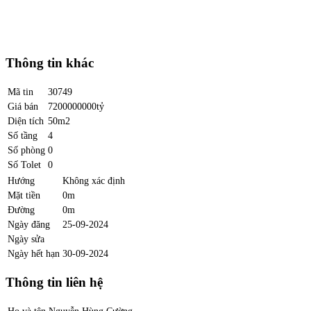
Thông tin khác
Mã tin
30749
Giá bán
7200000000tỷ
Diện tích
50m2
Số tầng
4
Số phòng
0
Số Tolet
0
Hướng
Không xác định
Mặt tiền
0m
Đường
0m
Ngày đăng
25-09-2024
Ngày sửa
Ngày hết hạn
30-09-2024
Thông tin liên hệ
Họ và tên
Nguyễn Hùng Cường