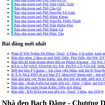
1
Bán nhà trong ngõ Phố Trần Quốc Toản
1
Bán nhà trong ngõ Phố Cầu Gỗ
1
Bán nhà trong ngõ Phố Nguyễn Tư Giản
1
Bán nhà trong ngõ Phố Hàng Khoai
1
Bán nhà trong ngõ Phố Nguyễn Thiện Thuật
1
Bán nhà trong ngõ Phố Trần Hưng Đạo
1
Bán nhà trong ngõ Phố Hàng Gà
1
Bán nhà trong ngõ Phố Phúc Tân
Bài đăng mới nhất
Phân lô Yên Nghĩa Hà Đông, 50m2, 4 Tầng, ô tô tránh, kinh d
Bán nhà riêng 2 tầng tại ngõ Đức Diễn, Phú Diễn, Hà Nội, D
Bán liền kề kinh doanh dòng tiền tại Phùng Khoang - Hà Nội
BÁN GẤP NHÀ THANH XUÂN, PHÂN LÔ VỈA HÈ 50M2
Biệt thự khu P Ciputra – Sát công viên 66ha, mặt đại lộ Nguy
B.Á.N Nh.à PHỐ B.ạch Mai DT 48m2x6T thang máy - full nội 
Bán nhà khu vực Hoàn Kiếm. nhà đẹp full nội thất. diện tích 
Bán nhà - Hoàn Kiếm bạt ngàn tiện ích, 33m2, 5 tầng, giá 9.8 
Bán nhà đẹp quận Hoàn Kiếm. Diện tích 40m2
Bán nhà - BÁt ĐÀn bạt ngà tiện ích, 35m2, 5 tầng, giá 10.8 tỷ
Nhà đẹp Bạch Đằng - Chương Dư