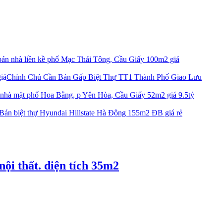
bán nhà liền kề phố Mạc Thái Tông, Cầu Giấy 100m2 giá
Chính Chủ Cần Bán Gấp Biệt Thự TT1 Thành Phố Giao Lưu
nhà mặt phố Hoa Bằng, p Yên Hòa, Cầu Giấy 52m2 giá 9.5tỷ
Bán biệt thự Hyundai Hillstate Hà Đông 155m2 ĐB giá rẻ
ội thất. diện tích 35m2