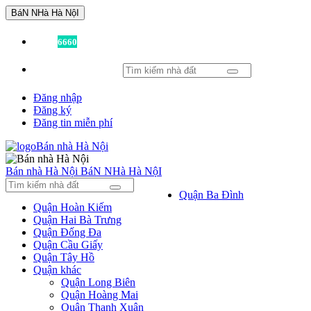
BáN NHà Hà NộI
Đã có
6660
tin được đăng!
Đăng nhập
Đăng ký
Đăng tin miễn phí
Bán nhà Hà Nội
BáN NHà Hà NộI
Quận Ba Đình
Quận Hoàn Kiếm
Quận Hai Bà Trưng
Quận Đống Đa
Quận Cầu Giấy
Quận Tây Hồ
Quận khác
Quận Long Biên
Quận Hoàng Mai
Quận Thanh Xuân