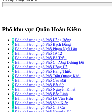
Phố khu vực Quận Hoàn Kiếm
8
Bán nhà trong ngõ Phố Hàng Bông
5
Bán nhà trong ngõ Phố Bạch Đằng
5
Bán nhà trong ngõ Phố Phạm Ngũ Lão
4
Bán nhà trong ngõ Phố 19-12
3
Bán nhà trong ngõ Phố Bà Triệu
2
Bán nhà trong ngõ Phố Chương Dương Độ
2
Bán nhà trong ngõ Phố Hồng Hà
2
Bán nhà trong ngõ Phố Hàng Thiếc
2
Bán nhà trong ngõ Phố Trần Quang Khải
2
Bán nhà trong ngõ Phố Cầu Đất
2
Bán nhà trong ngõ Phố Bát Sứ
2
Bán nhà trong ngõ Phố Nguyễn Khiết
2
Bán nhà trong ngõ Phố Bảo Linh
1
Bán nhà trong ngõ Phố Lê Văn Hưu
1
Bán nhà trong ngõ Phố Vạn Kiếp
1
Bán nhà trong ngõ Phố Chả Cá
1
Bán nhà trong ngõ Phố Nguyễn Xí