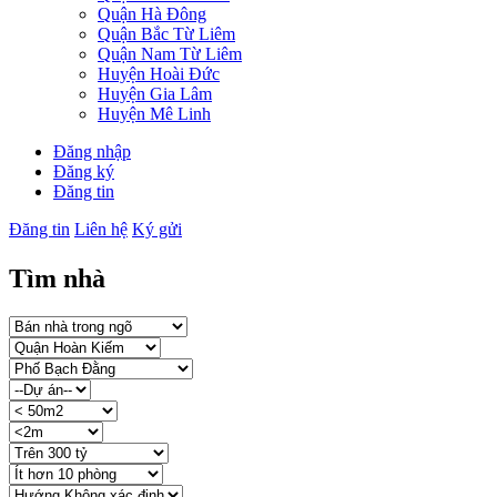
Quận Hà Đông
Quận Bắc Từ Liêm
Quận Nam Từ Liêm
Huyện Hoài Đức
Huyện Gia Lâm
Huyện Mê Linh
Đăng nhập
Đăng ký
Đăng tin
Đăng tin
Liên hệ
Ký gửi
Tìm nhà