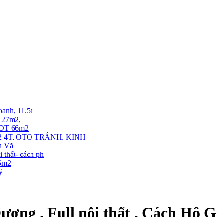
oanh, 11.5t
T 27m2,
. DT 66m2
 4T, OTO TRÁNH, KINH
ễn Vă
thất- cách ph
35m2
tỷ
ơng . Full nội thất . Cách Hô