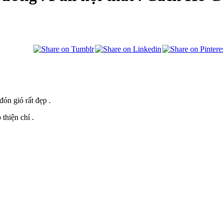
ón gió rất đẹp .
thiện chí .