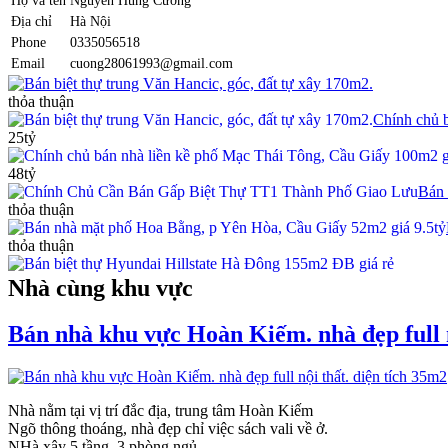
Địa chỉ
Hà Nội
Phone
0335056518
Email
cuong28061993@gmail.com
Bán biệt thự trung Văn Hancic, góc, đất tự xây 170m2.
thỏa thuận
Chính chủ 
25tỷ
48tỷ
Bán 
thỏa thuận
thỏa thuận
Nhà cùng khu vực
Bán nhà khu vực Hoàn Kiếm. nhà đẹp full n
Nhà nằm tại vị trí đắc địa, trung tâm Hoàn Kiếm
Ngõ thông thoáng, nhà đẹp chỉ việc sách vali về ở.
NHà xây 5 tầng, 3 phòng ngủ