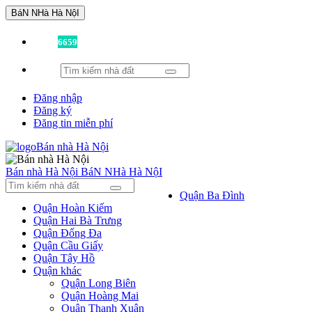
BáN NHà Hà NộI
Đã có
6659
tin được đăng!
Đăng nhập
Đăng ký
Đăng tin miễn phí
Bán nhà Hà Nội
BáN NHà Hà NộI
Quận Ba Đình
Quận Hoàn Kiếm
Quận Hai Bà Trưng
Quận Đống Đa
Quận Cầu Giấy
Quận Tây Hồ
Quận khác
Quận Long Biên
Quận Hoàng Mai
Quận Thanh Xuân