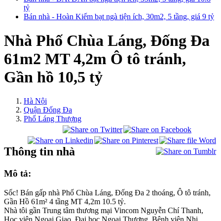
tỷ
Bán nhà - Hoàn Kiếm bạt ngà tiện ích, 30m2, 5 tầng, giá 9 tỷ
Nhà Phố Chùa Láng, Đống Đa
61m2 MT 4,2m Ô tô tránh,
Gần hồ 10,5 tỷ
Hà Nội
Quận Đống Đa
Phố Láng Thượng
Thông tin nhà
Mô tả:
Sốc! Bán gấp nhà Phố Chùa Láng, Đống Đa 2 thoáng, Ô tô tránh,
Gần Hồ 61m² 4 tầng MT 4,2m 10.5 tỷ.
Nhà tôi gần Trung tâm thương mại Vincom Nguyễn Chí Thanh,
Học viện Ngoại Giao, Đại học Ngoại Thương, Bệnh viện Nhi,