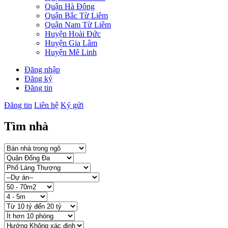
Quận Hà Đông
Quận Bắc Từ Liêm
Quận Nam Từ Liêm
Huyện Hoài Đức
Huyện Gia Lâm
Huyện Mê Linh
Đăng nhập
Đăng ký
Đăng tin
Đăng tin
Liên hệ
Ký gửi
Tìm nhà