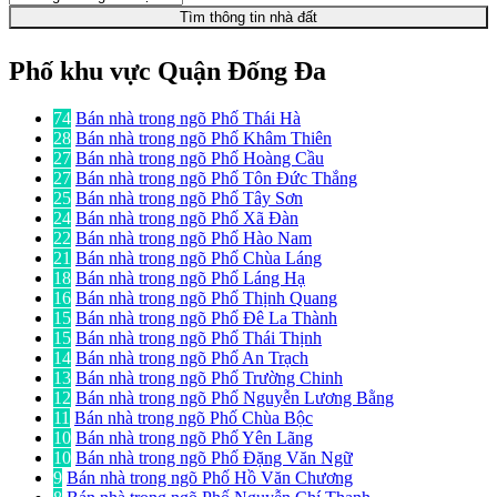
Tìm thông tin nhà đất
Phố khu vực Quận Đống Đa
74
Bán nhà trong ngõ Phố Thái Hà
28
Bán nhà trong ngõ Phố Khâm Thiên
27
Bán nhà trong ngõ Phố Hoàng Cầu
27
Bán nhà trong ngõ Phố Tôn Đức Thắng
25
Bán nhà trong ngõ Phố Tây Sơn
24
Bán nhà trong ngõ Phố Xã Đàn
22
Bán nhà trong ngõ Phố Hào Nam
21
Bán nhà trong ngõ Phố Chùa Láng
18
Bán nhà trong ngõ Phố Láng Hạ
16
Bán nhà trong ngõ Phố Thịnh Quang
15
Bán nhà trong ngõ Phố Đê La Thành
15
Bán nhà trong ngõ Phố Thái Thịnh
14
Bán nhà trong ngõ Phố An Trạch
13
Bán nhà trong ngõ Phố Trường Chinh
12
Bán nhà trong ngõ Phố Nguyễn Lương Bằng
11
Bán nhà trong ngõ Phố Chùa Bộc
10
Bán nhà trong ngõ Phố Yên Lãng
10
Bán nhà trong ngõ Phố Đặng Văn Ngữ
9
Bán nhà trong ngõ Phố Hồ Văn Chương