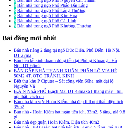
8
Bán nhà trong ngõ Phố Nguyễn Chí Thanh
8
Bán nhà trong ngõ Phố Pháo Đài Láng
8
Bán nhà trong ngõ Phố Láng Thượng
8
Bán nhà trong ngõ Phố Kim Hoa
8
Bán nhà trong ngõ Phố Cát Linh
8
Bán nhà trong ngõ Phố Khương Thượng
Bài đăng mới nhất
Bán nhà riêng 2 tầng tại ngõ Đức Diễn, Phú Diễn, Hà Nội,
DT 27m2,
Bán liền kề kinh doanh dòng tiền tại Phùng Khoang - Hà
Nội. DT 66m2
BÁN GẤP NHÀ THANH XUÂN, PHÂN LÔ VỈA HÈ
50M2 4T, OTO TRÁNH, KINH
Biệt thự khu P Ciputra – Sát công viên 66ha, mặt đại lộ
Nguyễn Vă
B.Á.N Nh.à PHỐ B.ạch Mai DT 48m2x6T thang máy - full
nội thất- cách ph
Bán nhà khu vực Hoàn Kiếm. nhà đẹp full nội thất. diện tích
35m2
Bán nhà - Hoàn Kiếm bạt ngàn tiện ích, 33m2, 5 tầng, giá 9.8
tỷ
Bán nhà đẹp quận Hoàn Kiếm. Diện tích 40m2
Bán nhà - BÁt ĐÀn bạt ngà tiện ích, 35m2, 5 tầng, giá 10.8