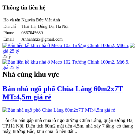
Thông tin liên hệ
Họ và tên
Nguyễn Đức Việt Anh
Địa chỉ
Thái Hà, Đống Đa, Hà Nội
Phone
0867045689
Email
Anhanhxix@gmail.com
Bán liền kề khu nhà ở Meco 102 Trường Chinh 100m2, Mt6.5,
giá 25 tỷ
25tỷ
Nhà cùng khu vực
Bán nhà ngõ phố Chùa Láng 60m2x7T
MT:4,5m giá rẻ
Tôi cần bán gấp nhà chia lô ngõ đường Chùa Láng, quận Đống Đa,
TP.Hà Nội. Diện tích 60m2 mặt tiền 4,5m, nhà xây 7 tầng có thang
máy, hướng Bắc, khu chia lô nên đất...