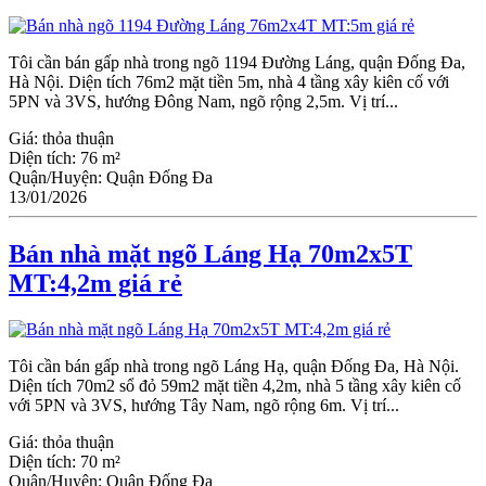
Tôi cần bán gấp nhà trong ngõ 1194 Đường Láng, quận Đống Đa,
Hà Nội. Diện tích 76m2 mặt tiền 5m, nhà 4 tầng xây kiên cố với
5PN và 3VS, hướng Đông Nam, ngõ rộng 2,5m. Vị trí...
Giá:
thỏa thuận
Diện tích:
76 m²
Quận/Huyện:
Quận Đống Đa
13/01/2026
Bán nhà mặt ngõ Láng Hạ 70m2x5T
MT:4,2m giá rẻ
Tôi cần bán gấp nhà trong ngõ Láng Hạ, quận Đống Đa, Hà Nội.
Diện tích 70m2 sổ đỏ 59m2 mặt tiền 4,2m, nhà 5 tầng xây kiên cố
với 5PN và 3VS, hướng Tây Nam, ngõ rộng 6m. Vị trí...
Giá:
thỏa thuận
Diện tích:
70 m²
Quận/Huyện:
Quận Đống Đa