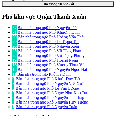
Tìm thông tin nhà đất
Phố khu vực Quận Thanh Xuân
77
Bán nhà trong ngõ Phố Nguyễn Trãi
71
Bán nhà trong ngõ Phố Khương Đình
50
Bán nhà trong ngõ Phố Hoàng Văn Thái
29
Bán nhà trong ngõ Phố Lê Trọng Tấn
26
Bán nhà trong ngõ Phố Nguyễn Xiển
25
Bán nhà trong ngõ Phố Vũ Tông Phan
22
Bán nhà trong ngõ Phố Vũ Trọng Phụng
19
Bán nhà trong ngõ Phố Hoàng Ngân
16
Bán nhà trong ngõ Phố Vương Thừa Vũ
12
Bán nhà trong ngõ Phố Nguyễn Ngọc Nại
11
Bán nhà trong ngõ Phố Hạ Đình
9
Bán nhà trong ngõ Phố Khuất Duy Tiến
8
Bán nhà trong ngõ Phố Nguyễn Viết Xuân
8
Bán nhà trong ngõ Phố Lê Văn Lương
7
Bán nhà trong ngõ Phố Ngụy Như Kon Tum
6
Bán nhà trong ngõ Phố Nguyễn Thị Thập
4
Bán nhà trong ngõ Phố Nguyễn Huy Tưởng
1
Bán nhà trong ngõ Phố Nguyễn Tuân