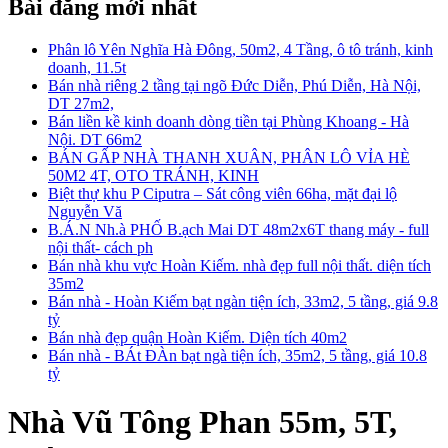
Bài đăng mới nhất
Phân lô Yên Nghĩa Hà Đông, 50m2, 4 Tầng, ô tô tránh, kinh
doanh, 11.5t
Bán nhà riêng 2 tầng tại ngõ Đức Diễn, Phú Diễn, Hà Nội,
DT 27m2,
Bán liền kề kinh doanh dòng tiền tại Phùng Khoang - Hà
Nội. DT 66m2
BÁN GẤP NHÀ THANH XUÂN, PHÂN LÔ VỈA HÈ
50M2 4T, OTO TRÁNH, KINH
Biệt thự khu P Ciputra – Sát công viên 66ha, mặt đại lộ
Nguyễn Vă
B.Á.N Nh.à PHỐ B.ạch Mai DT 48m2x6T thang máy - full
nội thất- cách ph
Bán nhà khu vực Hoàn Kiếm. nhà đẹp full nội thất. diện tích
35m2
Bán nhà - Hoàn Kiếm bạt ngàn tiện ích, 33m2, 5 tầng, giá 9.8
tỷ
Bán nhà đẹp quận Hoàn Kiếm. Diện tích 40m2
Bán nhà - BÁt ĐÀn bạt ngà tiện ích, 35m2, 5 tầng, giá 10.8
tỷ
Nhà Vũ Tông Phan 55m, 5T,