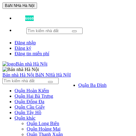
BáN NHà Hà NộI
Đã có
6660
tin được đăng!
Đăng nhập
Đăng ký
Đăng tin miễn phí
Bán nhà Hà Nội
BáN NHà Hà NộI
Quận Ba Đình
Quận Hoàn Kiếm
Quận Hai Bà Trưng
Quận Đống Đa
Quận Cầu Giấy
Quận Tây Hồ
Quận khác
Quận Long Biên
Quận Hoàng Mai
Quận Thanh Xuân