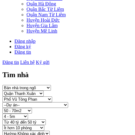
Quận Hà Đông
Quận Bắc Từ Liêm
Quận Nam Từ Liêm
Huyện Hoài Đức
Huyện Gia Lâm
Huyện Mê Linh
Đăng nhập
Đăng ký
Đăng tin
Đăng tin
Liên hệ
Ký gửi
Tìm nhà