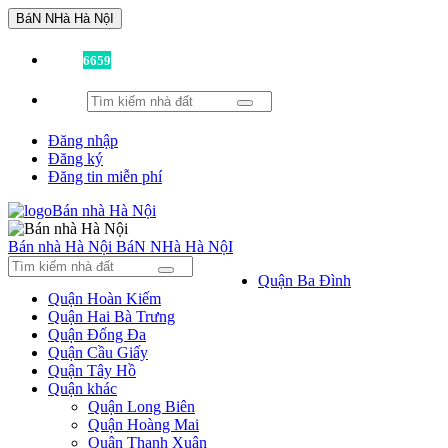
BáN NHà Hà NộI
Đã có
6659
tin được đăng!
Đăng nhập
Đăng ký
Đăng tin miễn phí
Bán nhà Hà Nội
BáN NHà Hà NộI
Quận Ba Đình
Quận Hoàn Kiếm
Quận Hai Bà Trưng
Quận Đống Đa
Quận Cầu Giấy
Quận Tây Hồ
Quận khác
Quận Long Biên
Quận Hoàng Mai
Quận Thanh Xuân