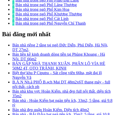
8
Bán nhà trong ngõ Phố Pháo Đài Láng
8
Bán nhà trong ngõ Phố Láng Thượng
8
Bán nhà trong ngõ Phố Kim Hoa
8
Bán nhà trong ngõ Phố Khương Thượng
8
Bán nhà trong ngõ Phố Cát Linh
8
Bán nhà trong ngõ Phố Nguyễn Chí Thanh
Bài đăng mới nhất
Bán nhà riêng 2 tầng tại ngõ Đức Diễn, Phú Diễn, Hà Nội,
DT 27m2,
Bán liền kề kinh doanh dòng tiền tại Phùng Khoang - Hà
Nội. DT 66m2
BÁN GẤP NHÀ THANH XUÂN, PHÂN LÔ VỈA HÈ
50M2 4T, OTO TRÁNH, KINH
Biệt thự khu P Ciputra – Sát công viên 66ha, mặt đại lộ
Nguyễn Vă
B.Á.N Nh.à PHỐ B.ạch Mai DT 48m2x6T thang máy - full
nội thất- cách ph
Bán nhà khu vực Hoàn Kiếm. nhà đẹp full nội thất. diện tích
35m2
Bán nhà - Hoàn Kiếm bạt ngàn tiện ích, 33m2, 5 tầng, giá 9.8
tỷ
Bán nhà đẹp quận Hoàn Kiếm. Diện tích 40m2
Bán nhà - BÁt ĐÀn bạt ngà tiện ích, 35m2, 5 tầng, giá 10.8