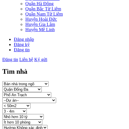
Quận Hà Đông
Quận Bắc Từ Liêm
Quận Nam Từ Liêm
Huyện Hoài Đức
Huyện Gia Lâm
Huyện Mê Linh
Đăng nhập
Đăng ký
Đăng tin
Đăng tin
Liên hệ
Ký gửi
Tìm nhà