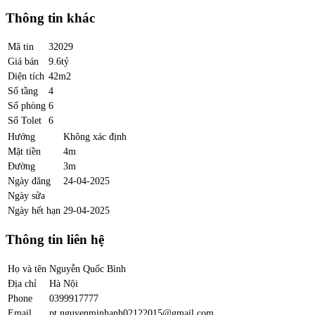
Thông tin khác
Mã tin
32029
Giá bán
9.6tỷ
Diện tích
42m2
Số tầng
4
Số phòng
6
Số Tolet
6
Hướng
Không xác định
Mặt tiền
4m
Đường
3m
Ngày đăng
24-04-2025
Ngày sửa
Ngày hết hạn
29-04-2025
Thông tin liên hệ
Họ và tên
Nguyễn Quốc Bình
Địa chỉ
Hà Nội
Phone
0399917777
Email
pt.nguyenminhanh02122015@gmail.com