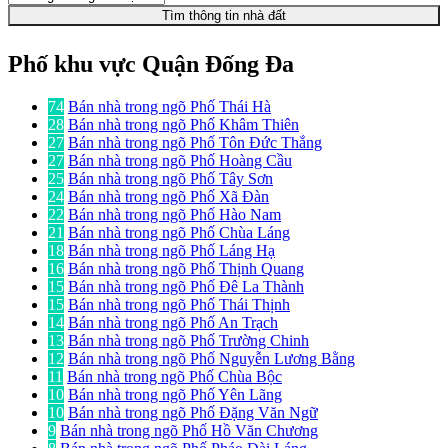
Tìm thông tin nhà đất
Phố khu vực Quận Đống Đa
74
Bán nhà trong ngõ Phố Thái Hà
28
Bán nhà trong ngõ Phố Khâm Thiên
27
Bán nhà trong ngõ Phố Tôn Đức Thắng
27
Bán nhà trong ngõ Phố Hoàng Cầu
25
Bán nhà trong ngõ Phố Tây Sơn
24
Bán nhà trong ngõ Phố Xã Đàn
22
Bán nhà trong ngõ Phố Hào Nam
21
Bán nhà trong ngõ Phố Chùa Láng
18
Bán nhà trong ngõ Phố Láng Hạ
16
Bán nhà trong ngõ Phố Thịnh Quang
15
Bán nhà trong ngõ Phố Đê La Thành
15
Bán nhà trong ngõ Phố Thái Thịnh
14
Bán nhà trong ngõ Phố An Trạch
13
Bán nhà trong ngõ Phố Trường Chinh
12
Bán nhà trong ngõ Phố Nguyễn Lương Bằng
11
Bán nhà trong ngõ Phố Chùa Bộc
10
Bán nhà trong ngõ Phố Yên Lãng
10
Bán nhà trong ngõ Phố Đặng Văn Ngữ
9
Bán nhà trong ngõ Phố Hồ Văn Chương