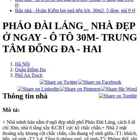
tỷ
Bán nhà - Hoàn Kiếm bạt ngà tiện ích, 30m2, 5 tầng, giá 9 tỷ
PHÁO ĐÀI LÁNG_ NHÀ ĐẸP
Ở NGAY - Ô TÔ 30M- TRUNG
TÂM ĐỐNG ĐA - HAI
Hà Nội
Quận Đống Đa
Phố An Trạch
Thông tin nhà
Mô tả:
+ Nhà mình bán nằm ở ngõ đẹp nhất phố Pháo Đài Láng, cách ô tô
chỉ 30m, nhà 6 tầng xây KCBT cực kỳ chắc chắn.+ Nhà 2 mặt
thoáng xây khung cột chắc chắn, cầu thang vệ sinh giữa.-T1: khách,
bếp, vệ sinh.-T2,3,4: Tổng 6 phòng ngủ, vệ sinh-T5: Phòng thờ, sân