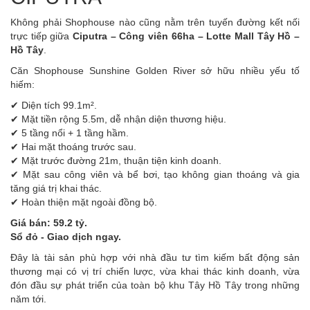
Không phải Shophouse nào cũng nằm trên tuyến đường kết nối
trực tiếp giữa
Ciputra – Công viên 66ha – Lotte Mall Tây Hồ –
Hồ Tây
.
Căn Shophouse Sunshine Golden River sở hữu nhiều yếu tố
hiếm:
✔ Diện tích 99.1m².
✔ Mặt tiền rộng 5.5m, dễ nhận diện thương hiệu.
✔ 5 tầng nổi + 1 tầng hầm.
✔ Hai mặt thoáng trước sau.
✔ Mặt trước đường 21m, thuận tiện kinh doanh.
✔ Mặt sau công viên và bể bơi, tạo không gian thoáng và gia
tăng giá trị khai thác.
✔ Hoàn thiện mặt ngoài đồng bộ.
Giá bán: 59.2 tỷ.
Sổ đỏ - Giao dịch ngay.
Đây là tài sản phù hợp với nhà đầu tư tìm kiếm bất động sản
thương mại có vị trí chiến lược, vừa khai thác kinh doanh, vừa
đón đầu sự phát triển của toàn bộ khu Tây Hồ Tây trong những
năm tới.