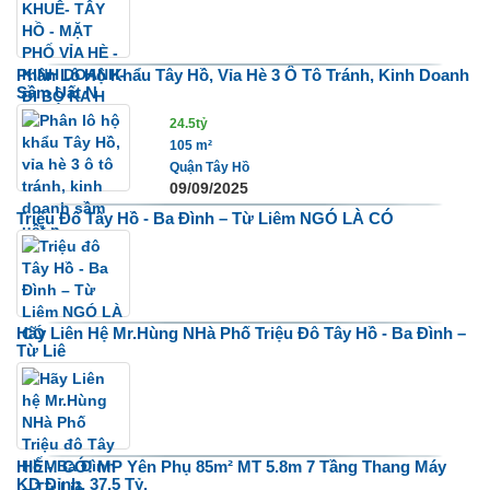
Phân Lô Hộ Khẩu Tây Hồ, Vỉa Hè 3 Ô Tô Tránh, Kinh Doanh
Sầm Uất N
24.5tỷ
105 m²
Quận Tây Hồ
09/09/2025
Triệu Đô Tây Hồ - Ba Đình – Từ Liêm NGÓ LÀ CÓ
Hãy Liên Hệ Mr.Hùng NHà Phố Triệu Đô Tây Hồ - Ba Đình –
Từ Liê
HIẾM CÓ! MP Yên Phụ 85m² MT 5.8m 7 Tầng Thang Máy
KD Đỉnh, 37.5 Tỷ.