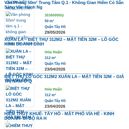
Văn Phòng 50m² Trung Tâm Q.1 - Không Gian Hiếm Có Sẵn
Sàng Vận Hành Ng
30360000tỷ
50 m²
Quận Tây Hồ
29/05/2026
XUÂN LA – BIỆT THỰ 312M2 – MẶT TIỀN 32M – LÔ GÓC
KINH DOANH ĐỈNH
thỏa thuận
312 m²
Quận Tây Hồ
23/04/2026
BIỆT THỰ LÔ GÓC 312M2 XUÂN LA – MẶT TIỀN 32M – GIÁ
TRỊ NẰM Ở Q
thỏa thuận
312 m²
Quận Tây Hồ
23/04/2026
HIẾM THUỴ KHUÊ- TÂY HỒ - MẶT PHỐ VỈA HÈ - KINH
DOANH- ĐI BỘ RA H