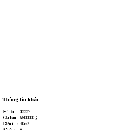
Thông tin khác
Mã tin
33337
Giá bán
5500000tỷ
Diện tích
40m2
Số tầng
0