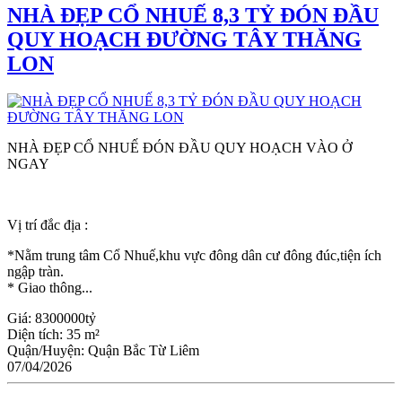
NHÀ ĐẸP CỔ NHUẾ 8,3 TỶ ĐÓN ĐẦU
QUY HOẠCH ĐƯỜNG TÂY THĂNG
LON
NHÀ ĐẸP CỔ NHUẾ ĐÓN ĐẦU QUY HOẠCH VÀO Ở
NGAY
Vị trí đắc địa :
*Nằm trung tâm Cổ Nhuế,khu vực đông dân cư đông đúc,tiện ích
ngập tràn.
* Giao thông...
Giá:
8300000tỷ
Diện tích:
35 m²
Quận/Huyện:
Quận Bắc Từ Liêm
07/04/2026