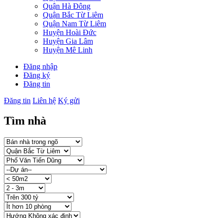
Quận Hà Đông
Quận Bắc Từ Liêm
Quận Nam Từ Liêm
Huyện Hoài Đức
Huyện Gia Lâm
Huyện Mê Linh
Đăng nhập
Đăng ký
Đăng tin
Đăng tin
Liên hệ
Ký gửi
Tìm nhà