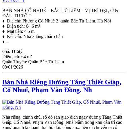
BÁN NHÀ CỔ NHUẾ – BẮC TỪ LIÊM – VỊ TRÍ ĐẸP, Ở &
ĐẦU TƯ TỐT
♦ Địa chỉ: Phường Cổ Nhuế 2, quận Bắc Từ Liêm, Hà Nội
♦ Diện tích: 64,6 m²
♦ Mặt tiền: 4,5 m
♦ Kết cấu: Nhà 3 tầng chắc chắn
♦ ...
Giá:
11.6tỷ
Diện tích:
64 m²
Quận/Huyện:
Quận Bắc Từ Liêm
08/01/2026
Bán Nhà Riêng Đường Tăng Thiết Giáp,
Cổ Nhuế, Phạm Văn Đồng. Nh
Nhà riêng, chính chủ, sổ đỏ sẵn giao dịch ngay đường Tăng Thiết
Giáp, Cổ Nhuế, Phạm Văn Đồng. Nhà Nằm trong khu dân trí cao,
xung quanh là doanh trại bộ đội, công an... tiện di chuyển ra cổ