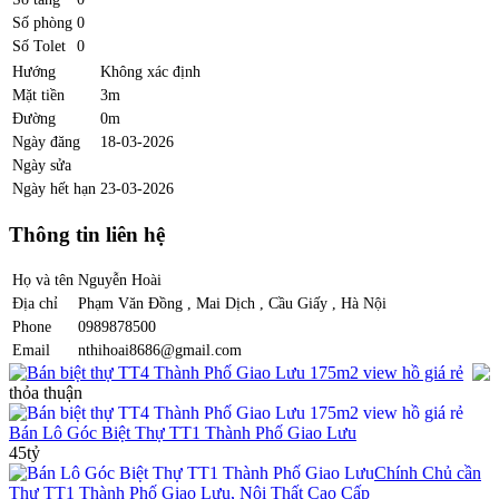
Số phòng
0
Số Tolet
0
Hướng
Không xác định
Mặt tiền
3m
Đường
0m
Ngày đăng
18-03-2026
Ngày sửa
Ngày hết hạn
23-03-2026
Thông tin liên hệ
Họ và tên
Nguyễn Hoài
Địa chỉ
Phạm Văn Đồng , Mai Dịch , Cầu Giấy , Hà Nội
Phone
0989878500
Email
nthihoai8686@gmail.com
Bán biệt thự TT4 Thành Phố Giao Lưu 175m2 view hồ giá rẻ
thỏa thuận
Bán Lô Góc Biệt Thự TT1 Thành Phố Giao Lưu
45tỷ
Chính Chủ cần
Thự TT1 Thành Phố Giao Lưu, Nội Thất Cao Cấp