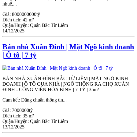
nhuế,...
Giá:
8000000000tỷ
Diện tích:
42 m²
Quận/Huyện:
Quận Bắc Từ Liêm
14/12/2025
Bán nhà Xuân Đỉnh | Mặt Ngõ kinh doanh
| Ô tô | 7 tỷ
BÁN NHÀ XUÂN ĐỈNH BẮC TỪ LIÊM | MẶT NGÕ KINH
DOANH | Ô TÔ QUA NHÀ | NGÕ THÔNG RA CHỢ XUÂN
ĐỈNH - CÔNG VIÊN HÒA BÌNH | 7 TỶ | 35m²
Cam kết: Đăng chuẩn thông tin...
Giá:
7000000tỷ
Diện tích:
35 m²
Quận/Huyện:
Quận Bắc Từ Liêm
13/12/2025