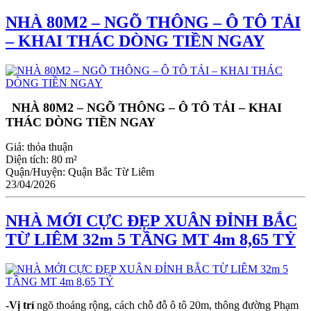
NHÀ 80M2 – NGÕ THÔNG – Ô TÔ TẢI
– KHAI THÁC DÒNG TIỀN NGAY
NHÀ 80M2 – NGÕ THÔNG – Ô TÔ TẢI – KHAI
THÁC DÒNG TIỀN NGAY
Giá:
thỏa thuận
Diện tích:
80 m²
Quận/Huyện:
Quận Bắc Từ Liêm
23/04/2026
NHÀ MỚI CỰC ĐẸP XUÂN ĐỈNH BẮC
TỪ LIÊM 32m 5 TẦNG MT 4m 8,65 TỶ
-Vị trí
ngõ thoáng rộng, cách chỗ đỗ ô tô 20m, thông đường Phạm