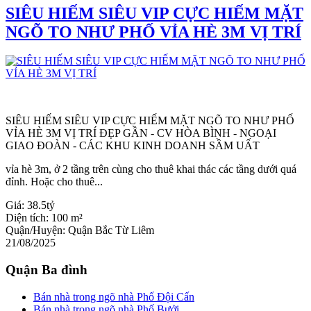
SIÊU HIẾM SIÊU VIP CỰC HIẾM MẶT
NGÕ TO NHƯ PHỐ VỈA HÈ 3M VỊ TRÍ
SIÊU HIẾM SIÊU VIP CỰC HIẾM MẶT NGÕ TO NHƯ PHỐ
VỈA HÈ 3M VỊ TRÍ ĐẸP GẦN - CV HÒA BÌNH - NGOẠI
GIAO ĐOÀN - CÁC KHU KINH DOANH SẦM UẤT
vỉa hè 3m, ở 2 tầng trên cùng cho thuê khai thác các tầng dưới quá
đỉnh. Hoặc cho thuê...
Giá:
38.5tỷ
Diện tích:
100 m²
Quận/Huyện:
Quận Bắc Từ Liêm
21/08/2025
Quận Ba đình
Bán nhà trong ngõ nhà Phố Đội Cấn
Bán nhà trong ngõ nhà Phố Bưởi