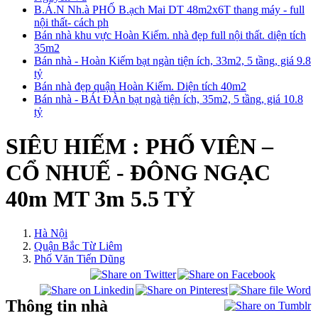
B.Á.N Nh.à PHỐ B.ạch Mai DT 48m2x6T thang máy - full
nội thất- cách ph
Bán nhà khu vực Hoàn Kiếm. nhà đẹp full nội thất. diện tích
35m2
Bán nhà - Hoàn Kiếm bạt ngàn tiện ích, 33m2, 5 tầng, giá 9.8
tỷ
Bán nhà đẹp quận Hoàn Kiếm. Diện tích 40m2
Bán nhà - BÁt ĐÀn bạt ngà tiện ích, 35m2, 5 tầng, giá 10.8
tỷ
SIÊU HIẾM : PHỐ VIÊN –
CỔ NHUẾ - ĐÔNG NGẠC
40m MT 3m 5.5 TỶ
Hà Nội
Quận Bắc Từ Liêm
Phố Văn Tiến Dũng
Thông tin nhà