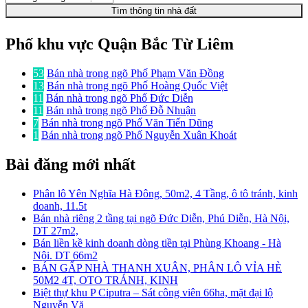
Tìm thông tin nhà đất
Phố khu vực Quận Bắc Từ Liêm
53
Bán nhà trong ngõ Phố Phạm Văn Đồng
13
Bán nhà trong ngõ Phố Hoàng Quốc Việt
11
Bán nhà trong ngõ Phố Đức Diễn
11
Bán nhà trong ngõ Phố Đỗ Nhuận
7
Bán nhà trong ngõ Phố Văn Tiến Dũng
1
Bán nhà trong ngõ Phố Nguyễn Xuân Khoát
Bài đăng mới nhất
Phân lô Yên Nghĩa Hà Đông, 50m2, 4 Tầng, ô tô tránh, kinh
doanh, 11.5t
Bán nhà riêng 2 tầng tại ngõ Đức Diễn, Phú Diễn, Hà Nội,
DT 27m2,
Bán liền kề kinh doanh dòng tiền tại Phùng Khoang - Hà
Nội. DT 66m2
BÁN GẤP NHÀ THANH XUÂN, PHÂN LÔ VỈA HÈ
50M2 4T, OTO TRÁNH, KINH
Biệt thự khu P Ciputra – Sát công viên 66ha, mặt đại lộ
Nguyễn Vă