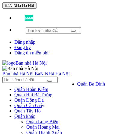
BáN NHà Hà NộI
Đã có
6660
tin được đăng!
Đăng nhập
Đăng ký
Đăng tin miễn phí
Bán nhà Hà Nội
BáN NHà Hà NộI
Quận Ba Đình
Quận Hoàn Kiếm
Quận Hai Bà Trưng
Quận Đống Đa
Quận Cầu Giấy
Quận Tây Hồ
Quận khác
Quận Long Biên
Quận Hoàng Mai
Quận Thanh Xuân