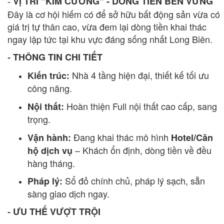
VỊ TRÍ "KIM CƯƠNG" - DÒNG TIỀN BỀN VỮNG
-
Đây là cơ hội hiếm có để sở hữu bất động sản vừa có
giá trị tự thân cao, vừa đem lại dòng tiền khai thác
ngay lập tức tại khu vực đáng sống nhất Long Biên.
THÔNG TIN CHI TIẾT
-
Nhà 4 tầng hiện đại, thiết kế tối ưu
Kiến trúc:
công năng.
Hoàn thiện Full nội thất cao cấp, sang
Nội thất:
trọng.
Đang khai thác mô hình
Vận hành:
Hotel/Căn
– Khách ổn định, dòng tiền về đều
hộ dịch vụ
hàng tháng.
Sổ đỏ chính chủ, pháp lý sạch, sẵn
Pháp lý:
sàng giao dịch ngay.
ƯU THẾ VƯỢT TRỘI
-