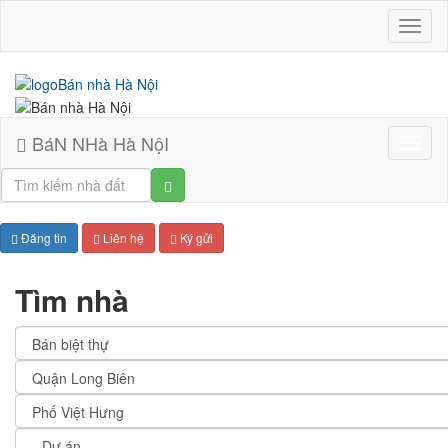
BáN
NHà
Hà
NộI
BáN NHà Hà NộI
Bán
nhà
Hà
Nội
Đăng tin
Liên hệ
Ký gửi
Tìm nhà