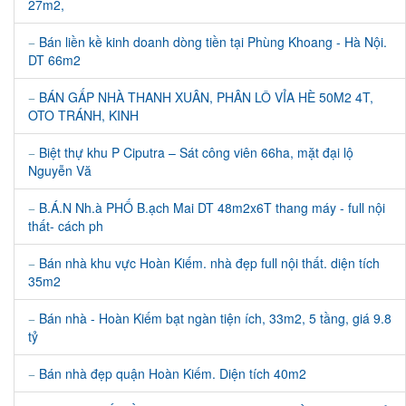
27m2,
Bán liền kề kinh doanh dòng tiền tại Phùng Khoang - Hà Nội.
DT 66m2
BÁN GẤP NHÀ THANH XUÂN, PHÂN LÔ VỈA HÈ 50M2 4T,
OTO TRÁNH, KINH
Biệt thự khu P Ciputra – Sát công viên 66ha, mặt đại lộ
Nguyễn Vă
B.Á.N Nh.à PHỐ B.ạch Mai DT 48m2x6T thang máy - full nội
thất- cách ph
Bán nhà khu vực Hoàn Kiếm. nhà đẹp full nội thất. diện tích
35m2
Bán nhà - Hoàn Kiếm bạt ngàn tiện ích, 33m2, 5 tầng, giá 9.8
tỷ
Bán nhà đẹp quận Hoàn Kiếm. Diện tích 40m2