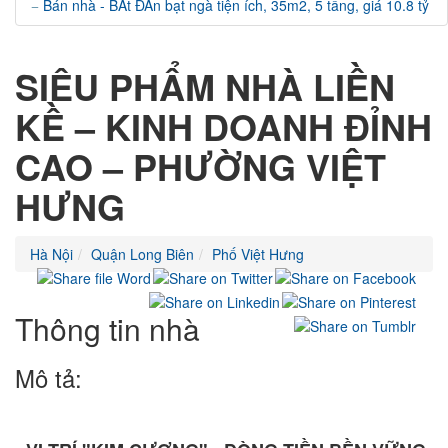
Bán nhà - BÁt ĐÀn bạt ngà tiện ích, 35m2, 5 tầng, giá 10.8 tỷ
SIÊU PHẨM NHÀ LIỀN
KỀ – KINH DOANH ĐỈNH
CAO – PHƯỜNG VIỆT
HƯNG
Hà Nội
Quận Long Biên
Phố Việt Hưng
Thông tin nhà
Mô tả: