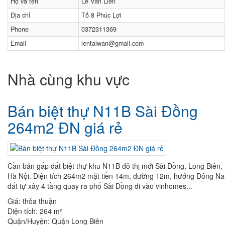
Họ và tên
Lê Văn Liên
Địa chỉ
Tổ 8 Phúc Lợi
Phone
0372311369
Email
lentaiwan@gmail.com
Nhà cùng khu vực
Bán biệt thự N11B Sài Đồng
264m2 ĐN giá rẻ
Cần bán gấp đất biệt thự khu N11B đô thị mới Sài Đồng, Long Biên,
Hà Nội. Diện tích 264m2 mặt tiền 14m, đường 12m, hướng Đông N
đất tự xây 4 tầng quay ra phố Sài Đồng đi vào vinhomes...
Giá:
thỏa thuận
Diện tích:
264 m²
Quận/Huyện:
Quận Long Biên