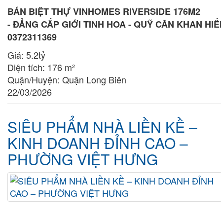
BÁN BIỆT THỰ VINHOMES RIVERSIDE 176M2
- ĐẲNG CẤP GIỚI TINH HOA - QUỸ CĂN KHAN HI
0372311369
Giá:
5.2tỷ
Diện tích:
176 m²
Quận/Huyện:
Quận Long Biên
22/03/2026
SIÊU PHẨM NHÀ LIỀN KỀ –
KINH DOANH ĐỈNH CAO –
PHƯỜNG VIỆT HƯNG